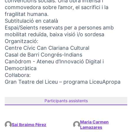
convencions socials. Una obra intensa i
commovedora sobre l’amor, el sacrifici i la
fragilitat humana.
Subtitulació en català
Espai/Seients reservats per a persones amb
mobilitat reduïda, baixa visió i/o sordesa
Organització:
Centre Cívic Can Clariana Cultural
Casal de Barri Congrés-Indians
Canòdrom - Ateneu d’Innovació Digital i
Democràtica
Col·labora:
Gran Teatre del Liceu – programa LiceuApropa
Participants assistents
Maria Carmen
Sai Ibraimo Férez
Lamazares