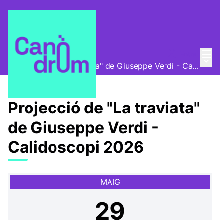
Menú
Entra
Canòdrom Obert
/
Menú 
Projecció de "La traviata" de Giuseppe Verdi - Calidoscopi 2026
Projecció de "La traviata"
de Giuseppe Verdi -
Calidoscopi 2026
MAIG
29