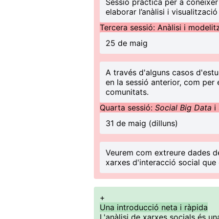
Sessió pràctica per a conèixer 
elaborar l’anàlisi i visualitzaci
Tercera sessió: Anàlisi i modeli
25 de maig
A través d'alguns casos d'est
en la sessió anterior, com per
comunitats.
Quarta sessió:
Social Big Data
i
31 de maig (dilluns)
Veurem com extreure dades de l
xarxes d'interacció social qu
+
Una introducció neta i ràpida
L'anàlisi de xarxes socials és u