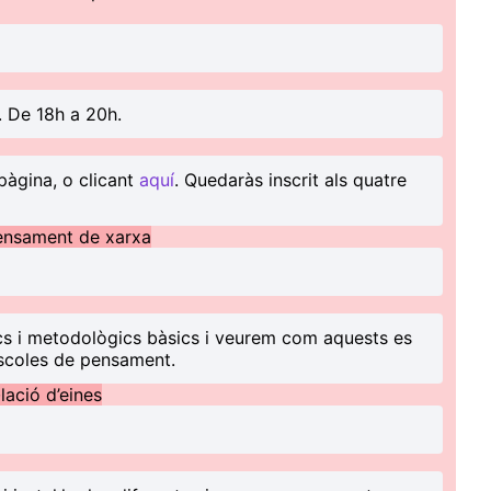
. De 18h a 20h.
pàgina, o clicant
aquí
. Quedaràs inscrit als quatre
pensament de xarxa
ics i metodològics bàsics i veurem com aquests es
escoles de pensament.
l·lació d’eines