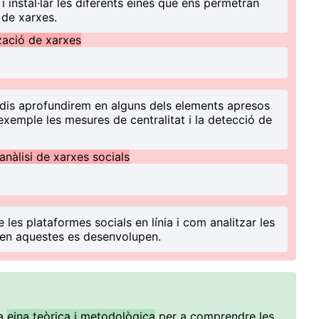
i instal·lar les diferents eines que ens permetran
ó de xarxes.
tzació de xarxes
udis aprofundirem en alguns dels elements apresos
 exemple les mesures de centralitat i la detecció de
 anàlisi de xarxes socials
es plataformes socials en línia i com analitzar les
e en aquestes es desenvolupen.
na
eina teòrica i metodològica
per a comprendre les