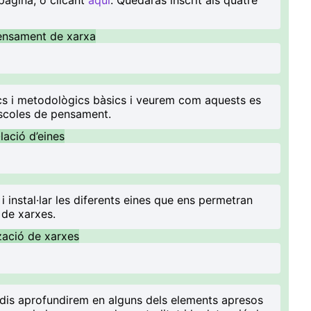
pàgina, o clicant
aquí
. Quedaràs inscrit als quatre
pensament de xarxa
ics i metodològics bàsics i veurem com aquests es
escoles de pensament.
l·lació d’eines
i instal·lar les diferents eines que ens permetran
ó de xarxes.
tzació de xarxes
udis aprofundirem en alguns dels elements apresos