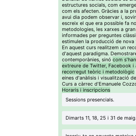
estructures socials, com emerge
com els afecten. Gràcies a la pr
avui dia podem observar i, sovi
escreix el que era possible fa 
metodologies, les xarxes a gra
informades per preguntes clàssi
estimulen la producció de nova 
En aquest curs realitzem un reco
d'aquest paradigma. Demostrarem
contemporànies, sinó
com s'han
extreure de Twitter, Facebook i 
recorregut teòric i metodològic
eines d'anàlisis i visualització
Curs a càrrec d'Emanuele Cozzo
Horaris i inscripcions
Sessions presencials.
Dimarts 11, 18, 25 i 31 de maig