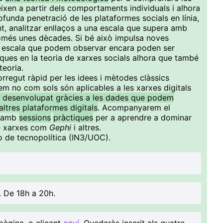
ixen a partir dels comportaments individuals i alhora
ofunda penetració de les plataformes socials en línia,
nt, analitzar enllaços a una escala que supera amb
només unes dècades. Si bé això impulsa noves
n escala que podem observar encara poden ser
ques en la teoria de xarxes socials alhora que també
teoria.
rregut ràpid per les idees i mètodes clàssics
 no com sols són aplicables a les xarxes digitals
 desenvolupat gràcies a les dades que podem
altres plataformes digitals
. Acompanyarem el
amb
sessions
pràctiques
per a aprendre a dominar
 de xarxes com
Gephi
i altres.
 de tecnopolítica (IN3/UOC).
. De 18h a 20h.