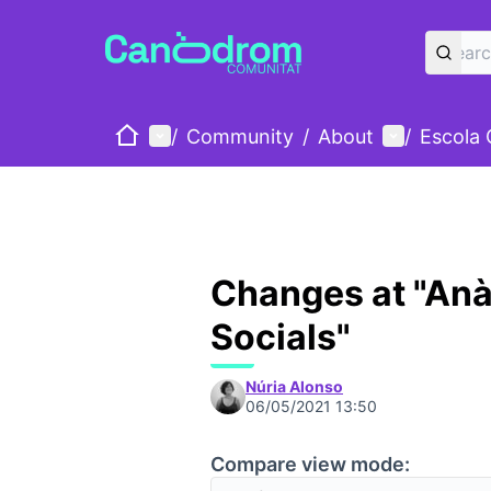
Home
Main menu
User menu
/
Community
/
About
/
Escola
Changes at "Anàl
Socials"
Núria Alonso
06/05/2021 13:50
Compare view mode: