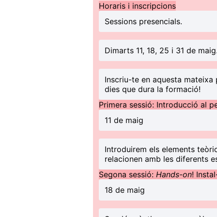
Horaris i inscripcions
Sessions presencials.
Dimarts 11, 18, 25 i 31 de maig
Inscriu-te en aquesta mateixa 
dies que dura la formació!
Primera sessió: Introducció al 
11 de maig
Introduirem els elements teòr
relacionen amb les diferents 
Segona sessió:
Hands-on
! Insta
18 de maig