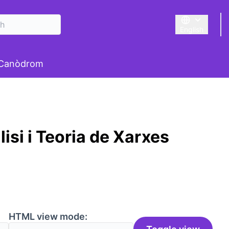
English
Triar la llengu
 Canòdrom
isi i Teoria de Xarxes
HTML view mode: