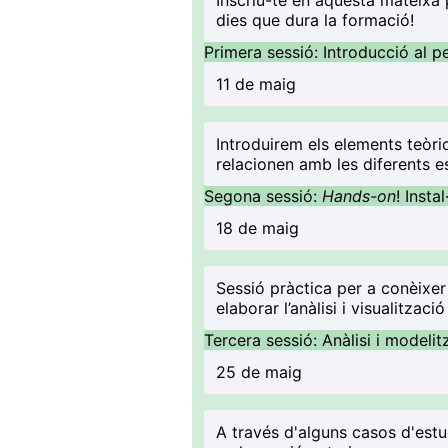
Inscriu-te en aquesta mateixa 
dies que dura la formació!
Primera sessió: Introducció al 
11 de maig
Introduirem els elements teòr
relacionen amb les diferents 
Segona sessió:
Hands-on
! Insta
18 de maig
Sessió pràctica per a conèixer 
elaborar l’anàlisi i visualitzaci
Tercera sessió: Anàlisi i modeli
25 de maig
A través d'alguns casos d'est