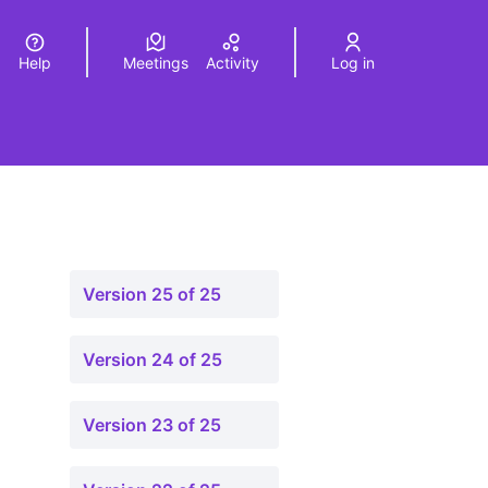
Help
Meetings
Activity
Log in
a
Elegir el idioma
Choose language
Version 25 of 25
Version 24 of 25
Version 23 of 25