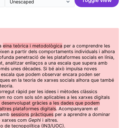
Toggle view
na
eina teòrica i metodològica
per a comprendre les
ixen a partir dels comportaments individuals i alhora
ofunda penetració de les plataformes socials en línia,
nt, analitzar enllaços a una escala que supera amb
només unes dècades. Si bé això impulsa noves
n escala que podem observar encara poden ser
ques en la teoria de xarxes socials alhora que també
teoria.
rregut ràpid per les idees i mètodes clàssics
 no com sols són aplicables a les xarxes digitals
 desenvolupat gràcies a les dades que podem
altres plataformes digitals
. Acompanyarem el
amb
sessions
pràctiques
per a aprendre a dominar
 de xarxes com
Gephi
i altres.
o de tecnopolítica (IN3/UOC).