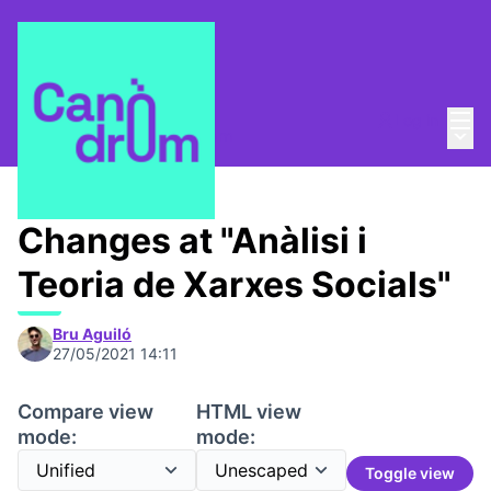
Mai
Log in
Main
About
/
Escola Canòdrom
Changes at "Anàlisi i
Teoria de Xarxes Socials"
Bru Aguiló
27/05/2021 14:11
Compare view
HTML view
mode:
mode:
Toggle view