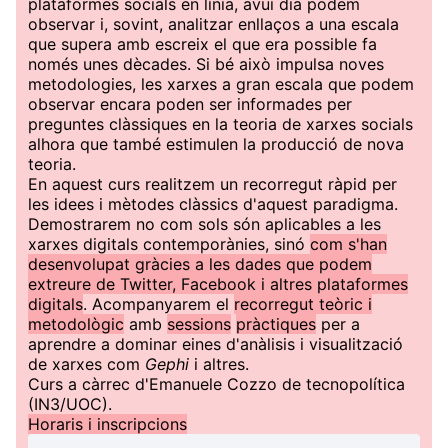
plataformes socials en línia, avui dia podem
observar i, sovint, analitzar enllaços a una escala
que supera amb escreix el que era possible fa
només unes dècades. Si bé això impulsa noves
metodologies, les xarxes a gran escala que podem
observar encara poden ser informades per
preguntes clàssiques en la teoria de xarxes socials
alhora que també estimulen la producció de nova
teoria.
En aquest curs realitzem un recorregut ràpid per
les idees i mètodes clàssics d'aquest paradigma.
Demostrarem no com sols són aplicables a les
xarxes digitals contemporànies, sinó
com s'han
desenvolupat gràcies a les dades que podem
extreure de Twitter, Facebook i altres plataformes
digitals
. Acompanyarem el
recorregut teòric i
metodològic
amb
sessions
pràctiques
per a
aprendre a dominar eines d'anàlisis i visualització
de xarxes com
Gephi
i altres.
Curs a càrrec d'Emanuele Cozzo de tecnopolítica
(IN3/UOC).
Horaris i inscripcions