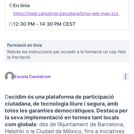
En línia
https://meet.canodrom.barcelona/b/nur-eek-mae-zcx
(Link e
12:30 PM
-
14:30 PM CEST
Formació en línia
Rebràs les instruccions per accedir a la formació un cop feta
la inscripció
Con
Escola Canòdrom
D
ecidim és una plataforma de participació
ciutadana, de tecnologia lliure i segura, amb
totes les garanties democràtiques. Destaca per
la seva implementació en termes tant locals
com globals
: des de l’Ajuntament de Barcelona,
Helsinki o la Ciudad de México, fins a iniciatives