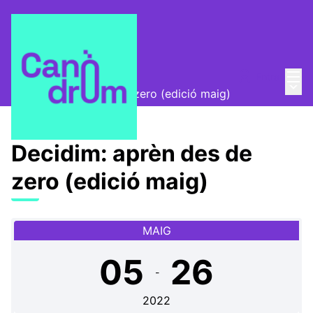
Menú
Entra
Escola Canòdrom
/
Menú 
Decidim: aprèn des de zero (edició maig)
Decidim: aprèn des de
zero (edició maig)
MAIG
05
26
-
2022