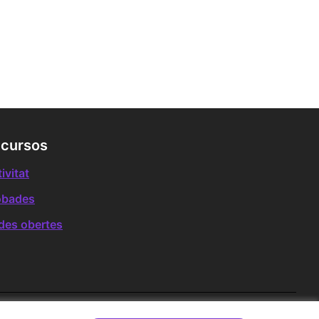
cursos
ivitat
obades
des obertes