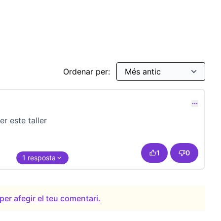
ticipativa
Ordenar per:
r este taller
1
0
1 resposta
per afegir el teu comentari.