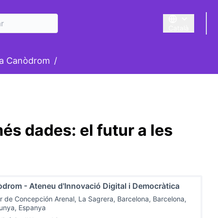
Català
Triar la llengua
suari
la Canòdrom
/
és dades: el futur a les
drom - Ateneu d'Innovació Digital i Democràtica
r de Concepción Arenal, La Sagrera, Barcelona, Barcelona,
lunya, Espanya