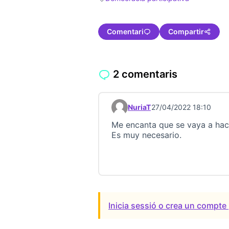
Resultats en filtrar per: Democràcia par
Comentari
Compartir
2 comentaris
NuriaT
27/04/2022 18:10
Comentari 22920
Me encanta que se vaya a hace
Es muy necesario.
Inicia sessió o crea un compte 