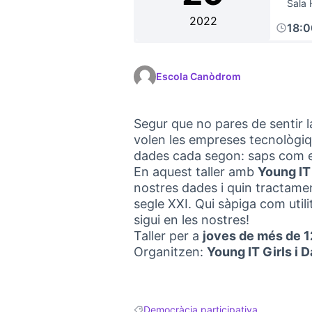
Sala 
2022
18:
Escola Canòdrom
Segur que no pares de sentir l
volen les empreses tecnològiq
dades cada segon: saps com e
En aquest taller amb
Young IT
nostres dades i quin tractament
segle XXI. Qui sàpiga com utili
sigui en les nostres!
Taller per a
joves de més de 1
Organitzen:
Young IT Girls i
Democràcia participativa