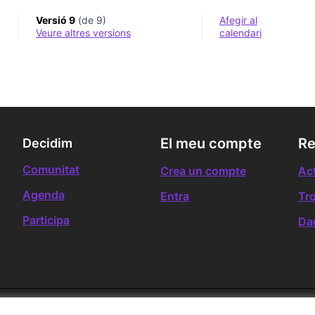
Versió 9
(de 9)
Afegir al
veure altres versions
calendari
El meu compte
Re
Decidim
Comunitat
Crea un compte
Act
Agenda
Entra
Tr
Participa
Da