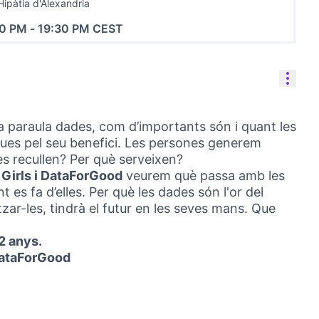
Hipàtia d'Alexandria
00 PM
-
19:30 PM CEST
Cont
a paraula dades, com d’importants són i quant les
ues pel seu benefici. Les persones generem
s recullen? Per què serveixen?
 Girls i DataForGood
veurem què passa amb les
 es fa d’elles. Per què les dades són l'or del
tzar-les, tindrà el futur en les seves mans. Que
2 anys.
 DataForGood