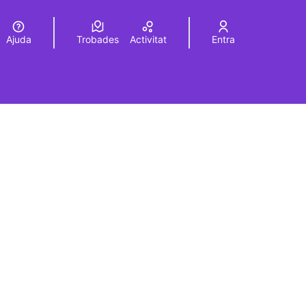
Ajuda
Trobades
Activitat
Entra
Elegir el idioma
Choose language