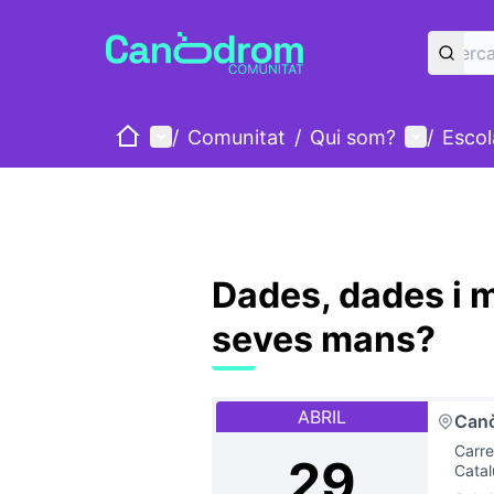
Inici
Menú principal
Menú d'u
/
Comunitat
/
Qui som?
/
Esco
Dades, dades i m
seves mans?
ABRIL
Canò
Carre
29
Cata