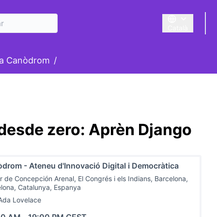
Català
Triar la llengua
suari
la Canòdrom
/
 desde zero: Aprèn Django
drom - Ateneu d'Innovació Digital i Democràtica
r de Concepción Arenal, El Congrés i els Indians, Barcelona,
lona, Catalunya, Espanya
Ada Lovelace