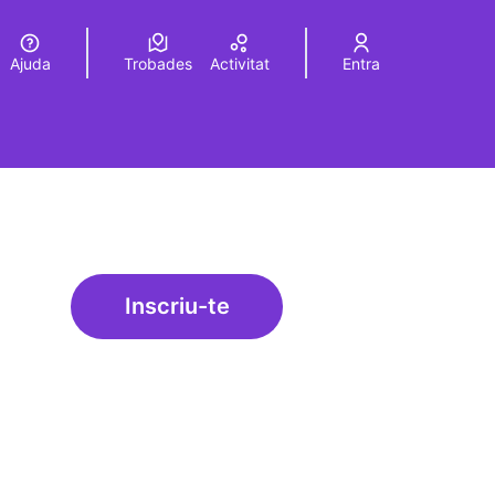
Ajuda
Trobades
Activitat
Entra
Elegir el idioma
Choose language
Inscriu-te