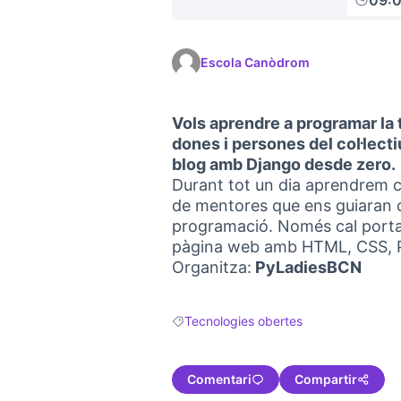
09:
Escola Canòdrom
Vols aprendre a programar la 
dones i persones del col·lect
blog amb Django desde zero.
Durant tot un dia aprendrem c
de mentores que ens guiaran d
programació. Només cal portar
pàgina web amb HTML, CSS, Pyt
Organitza:
PyLadiesBCN
Tecnologies obertes
Resultats en filtrar per: Tecnologies ob
Comentari
Compartir