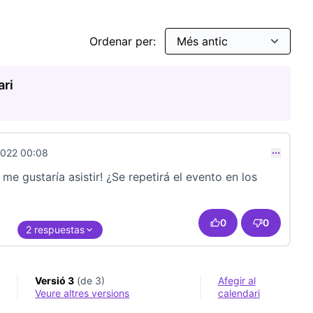
Ordenar per:
ari
2022 00:08
 me gustaría asistir! ¿Se repetirá el evento en los
0
0
2 respuestas
Versió 3
(de 3)
Afegir al
veure altres versions
calendari