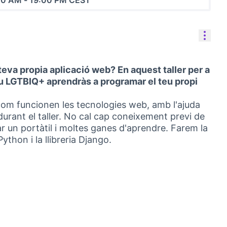
00 AM
-
19:00 PM CEST
Cont
teva propia aplicació web? En aquest taller per a
iu LGTBIQ+ aprendràs a programar el teu propi
om funcionen les tecnologies web, amb l'ajuda
urant el taller. No cal cap coneixement previ de
 un portàtil i moltes ganes d'aprendre. Farem la
hon i la llibreria Django.
ertes