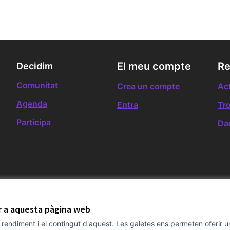
El meu compte
Re
Decidim
Comunitat
Crea un compte
Act
Agenda
Entra
Tr
Participa
Da
ir a aquesta pàgina web
el rendiment i el contingut d'aquest. Les galetes ens permeten oferir 