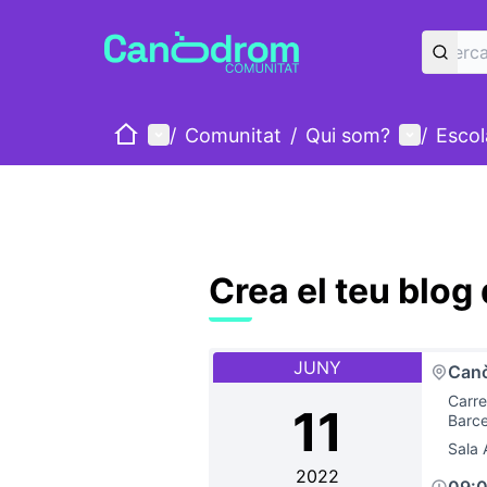
Inici
Menú principal
Menú d'u
/
Comunitat
/
Qui som?
/
Esco
Crea el teu blog
JUNY
Canò
Carre
11
Barce
Sala 
2022