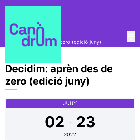
Menú
Entra
Escola Canòdrom
/
Menú 
Decidim: aprèn des de zero (edició juny)
Decidim: aprèn des de
zero (edició juny)
JUNY
02
23
-
2022