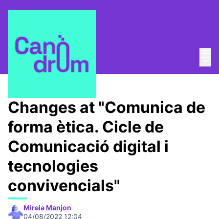
Mai
Log in
Main
About
/
Escola Canòdrom
Changes at "Comunica de
forma ètica. Cicle de
Comunicació digital i
tecnologies
convivencials"
Mireia Manjon
04/08/2022 12:04