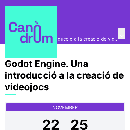
Mai
Log in
Escola Canòdrom
/
Main
Godot Engine. Una introducció a la creació de videojocs
Godot Engine. Una
introducció a la creació de
videojocs
NOVEMBER
22
25
-