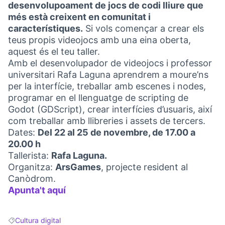
desenvolupoament de jocs de codi lliure que
més està creixent en comunitat i
característiques.
Si vols començar a crear els
teus propis videojocs amb una eina oberta,
aquest és el teu taller.
Amb el desenvolupador de videojocs i professor
universitari Rafa Laguna aprendrem a moure’ns
per la interfície, treballar amb escenes i nodes,
programar en el llenguatge de scripting de
Godot (GDScript), crear interfícies d’usuaris, així
com treballar amb llibreries i assets de tercers.
Dates:
Del 22 al 25 de novembre, de 17.00 a
20.00 h
Tallerista:
Rafa Laguna.
Organitza:
ArsGames
, projecte resident al
Canòdrom.
Apunta't aquí
(External link)
Cultura digital
Filter results for: Cultura digital