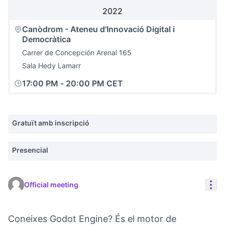
2022
Canòdrom - Ateneu d'Innovació Digital i
Democràtica
Carrer de Concepción Arenal 165
Sala Hedy Lamarr
17:00 PM
-
20:00 PM CET
Gratuït amb inscripció
Presencial
Res
Official meeting
Coneixes Godot Engine? És el motor de