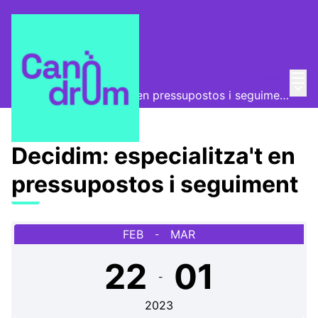
Menú
Entra
Escola Canòdrom
/
Menú 
Decidim: especialitza't en pressupostos i seguiment
Decidim: especialitza't en
pressupostos i seguiment
FEB
MAR
-
22
01
-
2023