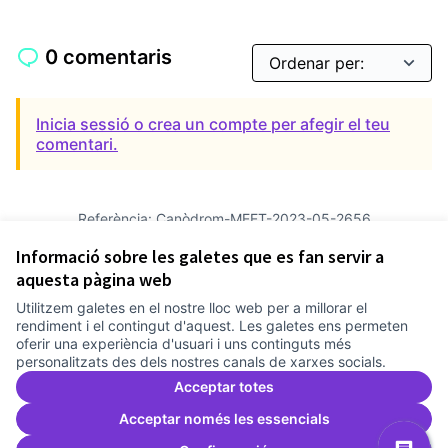
0 comentaris
Inicia sessió o crea un compte per afegir el teu
comentari.
Referència: Canòdrom-MEET-2023-05-2656
Versió 2
(de 2)
veure altres versions
Informació sobre les galetes que es fan servir a
Afegir al calendari
aquesta pàgina web
Utilitzem galetes en el nostre lloc web per a millorar el
Termes i condicions d'ús
rendiment i el contingut d'aquest. Les galetes ens permeten
Configuració de les galetes
oferir una experiència d'usuari i uns continguts més
Comunitat Canòdrom a Facebook
(Link externo)
Comunitat Canòdrom a Instagram
(Link externo)
Comunitat Canòdrom a YouTube
(Link externo)
Català
personalitzats des dels nostres canals de xarxes socials.
Triar la llengua
Elegir el idioma
Choose language
Acceptar totes
Acceptar només les essencials