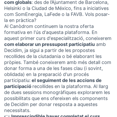
com globals
: des de l’Ajuntament de Barcelona,
Helsinki o la Ciudad de México, fins a iniciatives
com SomEnergia, LaFede o la FAVB. Vols posar-
la en pràctica?
Al Canòdrom continuem la nostra oferta
formativa en l'ús d'aquesta plataforma. En
aquest primer curs d'especialització, coneixerem
com elaborar un pressupost participatiu
amb
Decidim, ja sigui a partir de les propostes
recollides de la ciutadania o bé elaborant les
pròpies. També coneixerem amb més detall com
donar forma a una de les fases clau (i sovint,
oblidada) en la preparació d'un procés
participatiu:
el seguiment de les accions de
participació
recollides en la plataforma. Al llarg
de dues sessions monogràfiques explorarem les
possibilitats que ens ofereixen els components
de Decidim per donar resposta a aquestes
necessitats.
👉
Imprescindible haver completat el curs