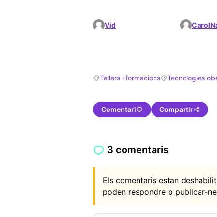
Vid
CarolN
Tallers i formacions
Tecnologies ob
Resultats en filtrar per: Tallers i formac
Resultats en filtr
Comentari
Compartir
3 comentaris
Els comentaris estan deshabil
poden respondre o publicar-ne