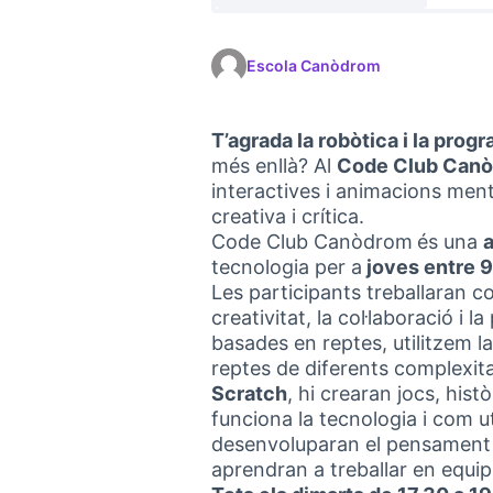
Escola Canòdrom
T’agrada la robòtica i la prog
més enllà? Al
Code Club Can
interactives i animacions ment
creativa i crítica.
Code Club Canòdrom
és una
a
tecnologia per a
joves entre 9
Les participants treballaran c
creativitat, la col·laboració i l
basades en reptes, utilitzem l
reptes de diferents complexit
Scratch
, hi crearan jocs, his
funciona la tecnologia i com ut
desenvoluparan el pensament cr
aprendran a treballar en equi