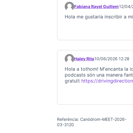
Fabiana Rayel Guillem
12/04/
Comentari 23735
Hola me gustaria inscribir a mi
Haley Rita
10/06/2026 12:28
Comentari 23744
Hola a tothom! M'encanta la id
podcasts són una manera fantàs
gratuït
https://drivingdirectio
Referència: Canòdrom-MEET-2026-
03-3120