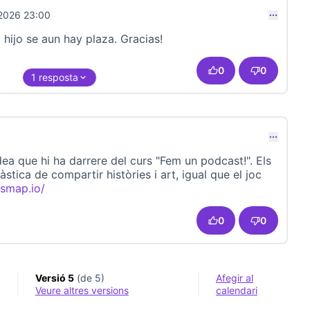
2026 23:00
 hijo se aun hay plaza. Gracias!
0
0
1 resposta
ea que hi ha darrere del curs "Fem un podcast!". Els
tica de compartir històries i art, igual que el joc
nsmap.io/
(Link externo)
0
0
Versió 5
(de 5)
Afegir al
veure altres versions
calendari