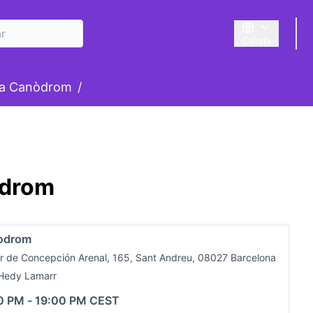
Català
Triar la llengua
suari
la Canòdrom
/
òdrom
òdrom
r de Concepción Arenal, 165, Sant Andreu, 08027 Barcelona
 Hedy Lamarr
0 PM
-
19:00 PM CEST