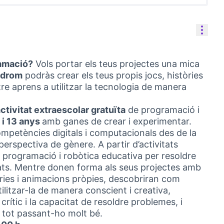
Cont
ramació?
Vols portar els teus projectes una mica
òdrom
podràs crear els teus propis jocs, històries
re aprens a utilitzar la tecnologia de manera
ctivitat extraescolar gratuïta
de programació i
 i 13 anys
amb ganes de crear i experimentar.
ompetències digitals i computacionals des de la
a perspectiva de gènere. A partir d’activitats
a programació i robòtica educativa per resoldre
ats. Mentre donen forma als seus projectes amb
tòries i animacions pròpies, descobriran com
ilitzar-la de manera conscient i creativa,
ític i la capacitat de resoldre problemes, i
p tot passant-ho molt bé.