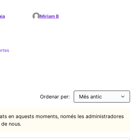
aia
Miriam B
ertes
ions
ar per: Tecnologies obertes
Ordenar per:
itats en aquests moments, només les administradores
 de nous.