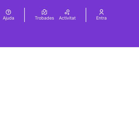
Ajuda
Trobades
Activitat
Entra
Elegir el idioma
Choose language