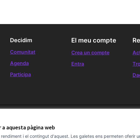
El meu compte
Re
Decidim
Comunitat
Crea un compte
Act
Agenda
Entra
Tr
Participa
Da
ir a aquesta pàgina web
el rendiment i el contingut d'aquest. Les galetes ens permeten oferir 