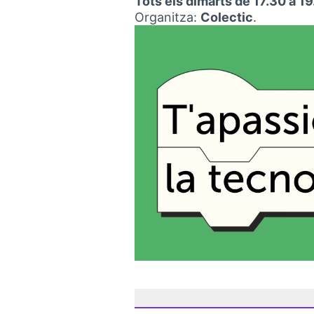
Tots els dimarts de 17.30 a 19
Organitza:
Colectic
.