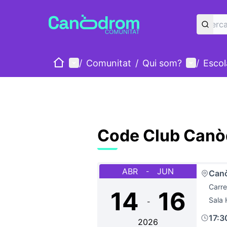
Inici
Menú principal
Menú d'u
/
Comunitat
/
Qui som?
/
Esco
Code Club Can
ABR
JUN
-
Can
Carre
14
16
Sala
-
17:3
2026