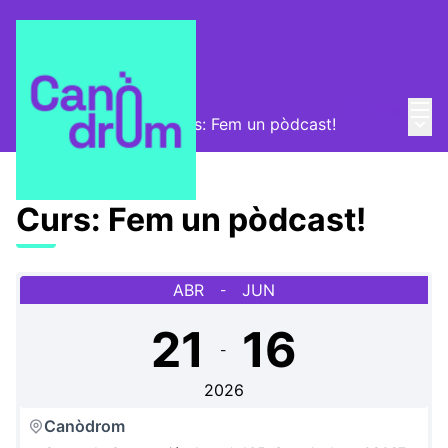
Menú
Entra
Menú 
Escola Canòdrom
/
Curs: Fem un pòdcast!
Curs: Fem un pòdcast!
ABR
JUN
-
21
16
-
2026
Canòdrom