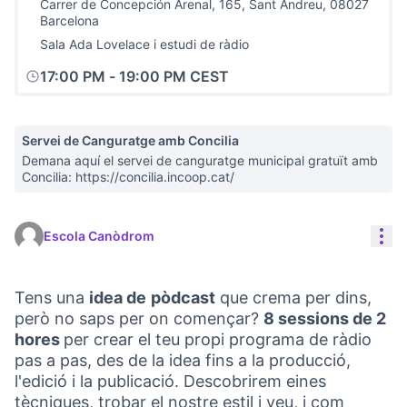
Carrer de Concepción Arenal, 165, Sant Andreu, 08027
Barcelona
Sala Ada Lovelace i estudi de ràdio
17:00 PM
-
19:00 PM CEST
Servei de Canguratge amb Concilia
Demana aquí el servei de canguratge municipal gratuït amb
Concilia: https://concilia.incoop.cat/
Con
Escola Canòdrom
Tens una
idea de
pòdcast
que crema per dins,
però no saps per on començar?
8 sessions de 2
hores
per crear el teu propi programa de ràdio
pas a pas, des de la idea fins a la producció,
l'edició i la publicació. Descobrirem eines
tècniques, trobar el nostre estil i veu, i com