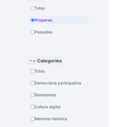
Totes
Properes
Passades
~ Categories
Totes
Democràcia participativa
Feminismes
Cultura digital
Memòria històrica