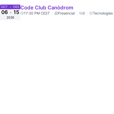
-
Code Club Canòdrom
OCT
DES
06
15
-
17:30 PM CEST
Presencial
0
Tecnologies
2026