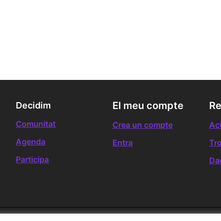
El meu compte
Re
Decidim
Comunitat
Crea un compte
Act
Agenda
Entra
Tr
Participa
Da