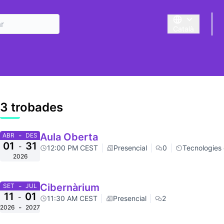
Català
Triar la llengua
suari
3 trobades
-
Aula Oberta
ABR
DES
01
31
-
12:00 PM CEST
Presencial
0
Tecnologies
2026
-
Cibernàrium
SET
JUL
11
01
-
11:30 AM CEST
Presencial
2
-
2026
2027