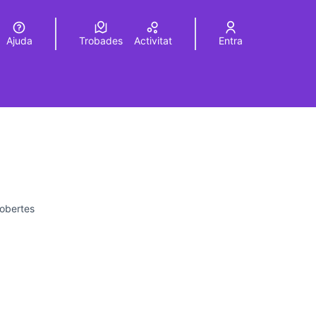
Ajuda
Trobades
Activitat
Entra
Elegir el idioma
Choose language
 obertes