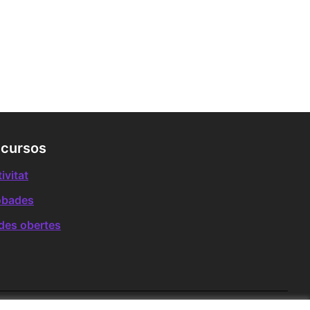
cursos
ivitat
obades
des obertes