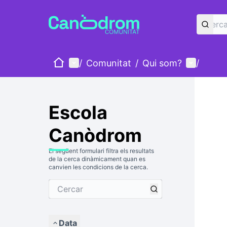
Inici
Menú principal
Menú d'u
/
Comunitat
/
Qui som?
/
Escola
Canòdrom
El següent formulari filtra els resultats
de la cerca dinàmicament quan es
canvien les condicions de la cerca.
Data