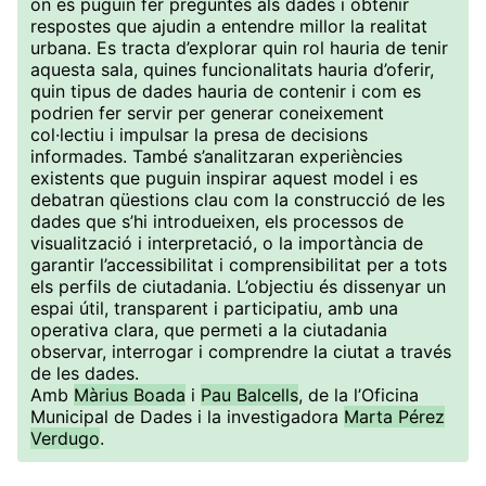
on es puguin fer preguntes als dades i obtenir
respostes que ajudin a entendre millor la realitat
urbana. Es tracta d’explorar quin rol hauria de tenir
aquesta sala, quines funcionalitats hauria d’oferir,
quin tipus de dades hauria de contenir i com es
podrien fer servir per generar coneixement
col·lectiu i impulsar la presa de decisions
informades. També s’analitzaran experiències
existents que puguin inspirar aquest model i es
debatran qüestions clau com la construcció de les
dades que s’hi introdueixen, els processos de
visualització i interpretació, o la importància de
garantir l’accessibilitat i comprensibilitat per a tots
els perfils de ciutadania. L’objectiu és dissenyar un
espai útil, transparent i participatiu, amb una
operativa clara, que permeti a la ciutadania
observar, interrogar i comprendre la ciutat a través
de les dades.
Amb
Màrius Boada
i
Pau Balcells
, de la l’Oficina
Municipal de Dades i la investigadora
Marta Pérez
Verdugo
.