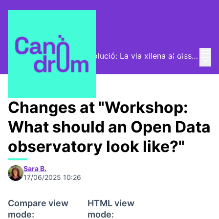
Mai
Log in
Com dissenyar una revolució: La via xilena al disseny
Main
/
Program
Changes at "Workshop:
What should an Open Data
observatory look like?"
Sara B.
17/06/2025 10:26
Compare view
HTML view
mode:
mode: