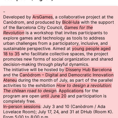
-
Developed by
ArsGames
, a collaborative project at the
Canòdrom, and produced by
Bicèl·lula
with the support
of the Barcelona City Council,
Games for the
Revolution
is a workshop that invites participants to
explore games and technology as tools to address
urban challenges from a participatory, inclusive, and
sustainable perspective. Aimed at
young people aged
18 to 35
who facilitate collective spaces, the project
promotes new forms of social organization and shared
decision-making through playful dynamics.
The initiative will be hosted by
Disseny Hub Barcelona
and the
Canòdrom – Digital and Democratic Innovation
Ateneu
during the month of July, as part of the parallel
activities to the exhibition
How to design a revolution:
The chilean road to design
.
Applications
for the
program are open
until June 20
and participation is
completely free.
In-person sessions
: July 3 and 10 (Canòdrom / Ada
Lovelace Room); July 17, 24, and 31 at DHub (Room K).
From 5:00 to 8:00 p.m.