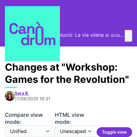
Mai
Log in
Com dissenyar una revolució: La via xilena al disseny
Main
/
Program
Changes at "Workshop:
Games for the Revolution"
Sara B.
17/06/2025 16:31
Compare view
HTML view
mode:
mode:
Toggle view