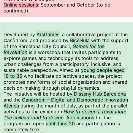
Online sessions
: September and October (to be
confirmed)
+
Developed by
ArsGames
, a collaborative project at the
Canòdrom, and produced by
Bicèl·lula
with the support
of the Barcelona City Council,
Games for the
Revolution
is a workshop that invites participants to
explore games and technology as tools to address
urban challenges from a participatory, inclusive, and
sustainable perspective. Aimed at
young people aged
18 to 35
who facilitate collective spaces, the project
promotes new forms of social organization and shared
decision-making through playful dynamics.
The initiative will be hosted by
Disseny Hub Barcelona
and the
Canòdrom – Digital and Democratic Innovation
Ateneu
during the month of July, as part of the parallel
activities to the exhibition
How to design a revolution:
The chilean road to design
.
Applications
for the
program are open
until June 20
and participation is
completely free.