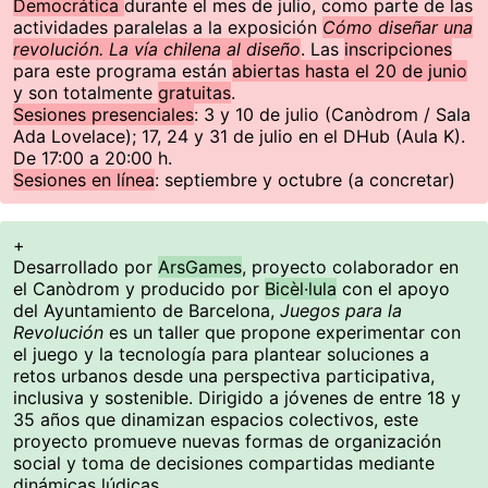
Democrática
durante el mes de julio, como parte de las
actividades paralelas a la exposición
Cómo diseñar una
revolución. La vía chilena al diseño
. Las
inscripciones
para este programa están
abiertas hasta el 20 de junio
y son totalmente
gratuitas
.
Sesiones presenciales
: 3 y 10 de julio (Canòdrom / Sala
Ada Lovelace); 17, 24 y 31 de julio en el DHub (Aula K).
De 17:00 a 20:00 h.
Sesiones en línea
: septiembre y octubre (a concretar)
+
Desarrollado por
ArsGames
, proyecto colaborador en
el Canòdrom y producido por
Bicèl·lula
con el apoyo
del Ayuntamiento de Barcelona,
Juegos para la
Revolución
es un taller que propone experimentar con
el juego y la tecnología para plantear soluciones a
retos urbanos desde una perspectiva participativa,
inclusiva y sostenible. Dirigido a jóvenes de entre 18 y
35 años que dinamizan espacios colectivos, este
proyecto promueve nuevas formas de organización
social y toma de decisiones compartidas mediante
dinámicas lúdicas.