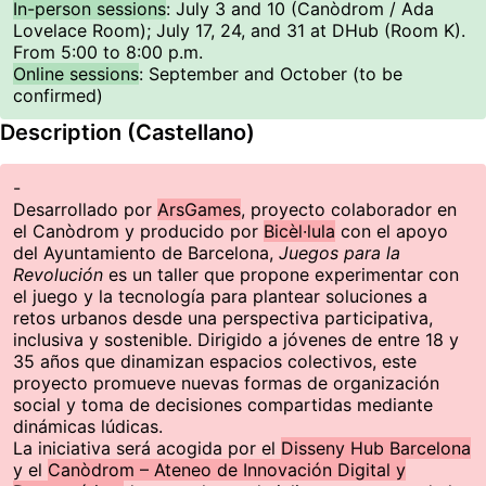
In-person sessions
: July 3 and 10 (Canòdrom / Ada
Lovelace Room); July 17, 24, and 31 at DHub (Room K).
From 5:00 to 8:00 p.m.
Online sessions
: September and October (to be
confirmed)
Description (Castellano)
-
Desarrollado por
ArsGames
, proyecto colaborador en
el Canòdrom y producido por
Bicèl·lula
con el apoyo
del Ayuntamiento de Barcelona,
Juegos para la
Revolución
es un taller que propone experimentar con
el juego y la tecnología para plantear soluciones a
retos urbanos desde una perspectiva participativa,
inclusiva y sostenible. Dirigido a jóvenes de entre 18 y
35 años que dinamizan espacios colectivos, este
proyecto promueve nuevas formas de organización
social y toma de decisiones compartidas mediante
dinámicas lúdicas.
La iniciativa será acogida por el
Disseny Hub Barcelona
y el
Canòdrom – Ateneo de Innovación Digital y