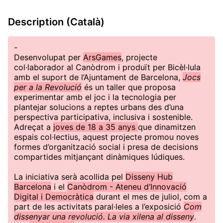
Description (Català)
-
Desenvolupat per
ArsGames
, projecte
col·laborador al Canòdrom i produït per Bicèl·lula
amb el suport de l’Ajuntament de Barcelona,
Jocs
per a la Revolució
és un taller que proposa
experimentar amb el joc i la tecnologia per
plantejar solucions a reptes urbans des d’una
perspectiva participativa, inclusiva i sostenible.
Adreçat a
joves de 18 a 35 anys
que dinamitzen
espais col·lectius, aquest projecte promou noves
formes d’organització social i presa de decisions
compartides mitjançant dinàmiques lúdiques.
La iniciativa serà acollida pel
Disseny Hub
Barcelona
i el
Canòdrom - Ateneu d’Innovació
Digital i Democràtica
durant el mes de juliol, com a
part de les activitats paral·leles a l’exposició
Com
dissenyar una revolució. La via xilena al disseny
.