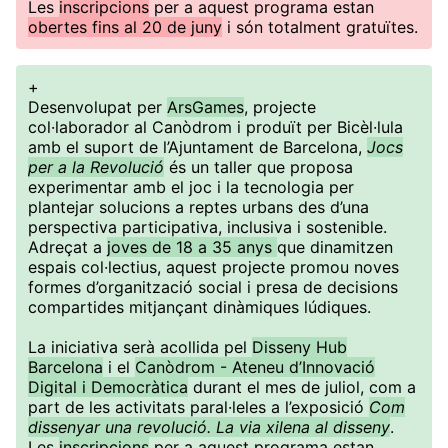
Les
inscripcions
per a aquest programa estan
obertes fins al 20 de juny
i són totalment gratuïtes.
+
Desenvolupat per
ArsGames
, projecte
col·laborador al Canòdrom i produït per Bicèl·lula
amb el suport de l’Ajuntament de Barcelona,
Jocs
per a la Revolució
és un taller que proposa
experimentar amb el joc i la tecnologia per
plantejar solucions a reptes urbans des d’una
perspectiva participativa, inclusiva i sostenible.
Adreçat a
joves de 18 a 35 anys
que dinamitzen
espais col·lectius, aquest projecte promou noves
formes d’organització social i presa de decisions
compartides mitjançant dinàmiques lúdiques.
La iniciativa serà acollida pel
Disseny Hub
Barcelona
i el
Canòdrom - Ateneu d’Innovació
Digital i Democràtica
durant el mes de juliol, com a
part de les activitats paral·leles a l’exposició
Com
dissenyar una revolució. La via xilena al disseny
.
Les
inscripcions
per a aquest programa estan