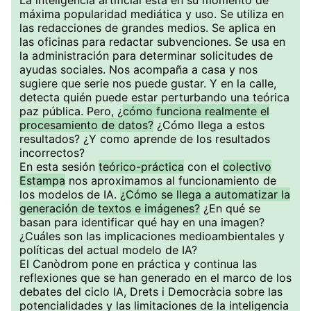
La inteligencia artificial está en su momento de
máxima popularidad mediática y uso. Se utiliza en
las redacciones de grandes medios. Se aplica en
las oficinas para redactar subvenciones. Se usa en
la administración para determinar solicitudes de
ayudas sociales. Nos acompaña a casa y nos
sugiere que serie nos puede gustar. Y en la calle,
detecta quién puede estar perturbando una teórica
paz pública. Pero, ¿
cómo funciona realmente el
procesamiento de datos?
¿Cómo llega a estos
resultados? ¿Y como aprende de los resultados
incorrectos?
En esta sesión
teórico-práctica
con el
colectivo
Estampa
nos aproximamos al funcionamiento de
los modelos de IA.
¿Cómo se llega a automatizar la
generación de textos e imágenes?
¿En qué se
basan para identificar qué hay en una imagen?
¿Cuáles son las implicaciones medioambientales y
políticas del actual modelo de IA?
El Canòdrom pone en práctica y continua las
reflexiones que se han generado en el marco de los
debates del ciclo IA, Drets i Democràcia sobre las
potencialidades y las limitaciones de la inteligencia