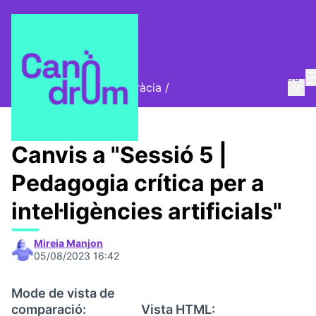
Entra
Menú 
Cicle IA, Drets i Democràcia
/
Programa
Canvis a "Sessió 5 |
Pedagogia crítica per a
intel·ligències artificials"
Mireia Manjon
05/08/2023 16:42
Mode de vista de
comparació:
Vista HTML: