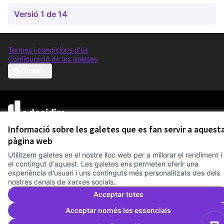
Versió 1 de 14
Termes i condicions d'ús
Configuració de les galetes
Comunitat Canòdrom a Facebook
(Link externo)
Comunitat Canòdrom a Instagram
(Link externo)
Comunitat Canòdrom a YouTube
(Link externo)
Català
Triar la llengua
Elegir el idioma
Choose language
Am
(L
(Link externo)
Web creada amb
programari lliure
.
Informació sobre les galetes que es fan servir a aquest
(Link externo)
pàgina web
Utilitzem galetes en el nostre lloc web per a millorar el rendiment i
el contingut d'aquest. Les galetes ens permeten oferir una
experiència d'usuari i uns continguts més personalitzats des dels
nostres canals de xarxes socials.
Acceptar totes
Acceptar només les essencials