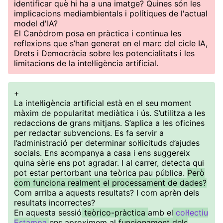
identificar què hi ha a una imatge? Quines són les
implicacions mediambientals i polítiques de l'actual
model d'IA?
El Canòdrom posa en pràctica i continua les
reflexions que s’han generat en el marc del cicle IA,
Drets i Democràcia sobre les potencialitats i les
limitacions de la intel·ligència artificial.
+
La intel·ligència artificial està en el seu moment
màxim de popularitat mediàtica i ús. S’utilitza a les
redaccions de grans mitjans. S’aplica a les oficines
per redactar subvencions. Es fa servir a
l’administració per determinar sol·licituds d’ajudes
socials. Ens acompanya a casa i ens suggereix
quina sèrie ens pot agradar. I al carrer, detecta qui
pot estar pertorbant una teòrica pau pública.
Però
com funciona realment el processament de dades?
Com arriba a aquests resultats? I com aprèn dels
resultats incorrectes?
En aquesta sessió
teòrico-pràctica
amb el
col·lectiu
Estampa
ens aproximem al
funcionament dels