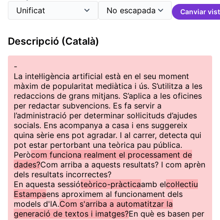
Canviar vis
Descripció (Català)
-
La intel·ligència artificial està en el seu moment
màxim de popularitat mediàtica i ús. S’utilitza a les
redaccions de grans mitjans. S’aplica a les oficines
per redactar subvencions. Es fa servir a
l’administració per determinar sol·licituds d’ajudes
socials. Ens acompanya a casa i ens suggereix
quina sèrie ens pot agradar. I al carrer, detecta qui
pot estar pertorbant una teòrica pau pública.
Però
com funciona realment el processament de
dades?
Com arriba a aquests resultats? I com aprèn
dels resultats incorrectes?
En aquesta sessió
teòrico-pràctica
amb el
col·lectiu
Estampa
ens aproximem al funcionament dels
models d'IA.
Com s'arriba a automatitzar la
generació de textos i imatges?
En què es basen per