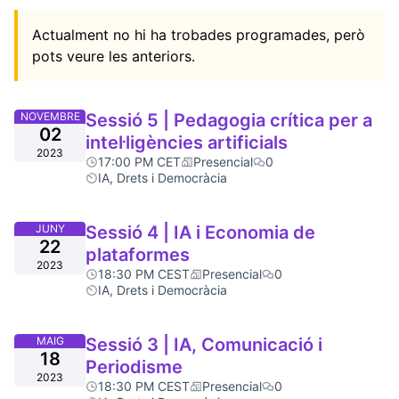
Actualment no hi ha trobades programades, però
pots veure les anteriors.
NOVEMBRE
Sessió 5 | Pedagogia crítica per a
02
intel·ligències artificials
2023
17:00 PM CET
Presencial
0
IA, Drets i Democràcia
JUNY
Sessió 4 | IA i Economia de
22
plataformes
2023
18:30 PM CEST
Presencial
0
IA, Drets i Democràcia
MAIG
Sessió 3 | IA, Comunicació i
18
Periodisme
2023
18:30 PM CEST
Presencial
0