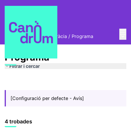
Menú
Entra
Menú 
Cicle IA, Drets i Democràcia
/
Programa
Programa
Filtrar i cercar
[Configuració per defecte - Avís]
4 trobades