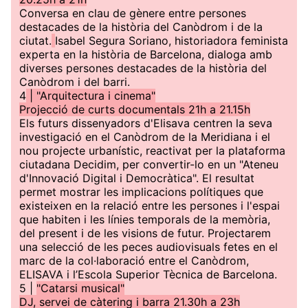
Conversa en clau de gènere entre persones
destacades de la història del Canòdrom i de la
ciutat.
Isabel Segura Soriano, historiadora feminista
experta en la història de Barcelona, dialoga amb
diverses persones destacades de la història del
Canòdrom i del barri.
4
| "Arquitectura i cinema"
Projecció de curts documentals 21h a 21.15h
Els futurs dissenyadors d'Elisava centren la seva
investigació en el Canòdrom de la Meridiana i el
nou projecte urbanístic, reactivat per la plataforma
ciutadana Decidim, per convertir-lo en un "Ateneu
d'Innovació Digital i Democràtica". El resultat
permet mostrar les implicacions polítiques que
existeixen en la relació entre les persones i l'espai
que habiten i les línies temporals de la memòria,
del present i de les visions de futur. Projectarem
una selecció de les peces audiovisuals fetes en el
marc de la col·laboració entre el Canòdrom,
ELISAVA i l’Escola Superior Tècnica de Barcelona.
5 |
"Catarsi musical"
DJ, servei de càtering i barra 21.30h a 23h