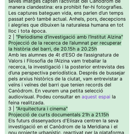
seves imatges capten l’activitat del Canòdrom de
manera clandestina: era prohibit fer-hi fotografies.
Les captures bateguen vida, ens parlen d’un temps
passat però també actual. Anhels, pors, decepcions
i alegries que dibuixen la naturalesa humana en tot
lloc i tota època.
2 |
"Periodisme d’investigació amb l’Institut Alzina"
Projecció de la recerca de l’alumnat per recuperar
la història del barri, de 20.15h a 20.25h
Amb les alumnes de 4t d’ESO de l’assignatura de
Valors i Filosofia de l’Alzina vam treballar la
recerca, la investigació i la posterior entrevista des
d’una perspectiva periodística. Després de bussejar
pels arxius històrics de la ciutat, vam entrevistar a
veïns i veïnes del barri que tenien records del
Canòdrom. En veurem una petita selecció
audiovisual. Podeu consultar en
aquest espai
la
feina realitzada.
3 |
"Arquitectura i cinema"
Projecció de curts documentals 21h a 21.15h
Els futurs dissenyadors d'Elisava centren la seva
investigació en el Canòdrom de la Meridiana i el
nou projecte urbanístic, reactivat per la plataforma