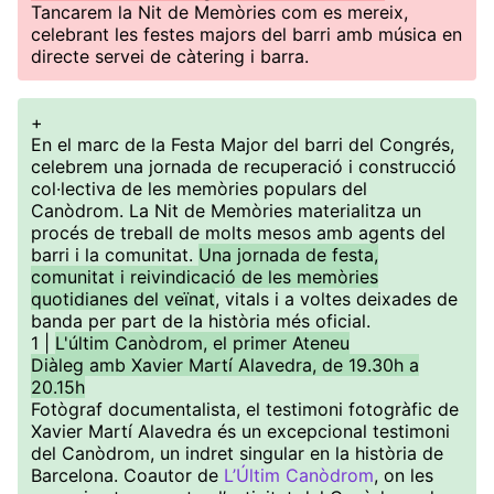
Tancarem la Nit de Memòries com es mereix,
celebrant les festes majors del barri amb música en
directe servei de càtering i barra.
+
En el marc de la Festa Major del barri del Congrés,
celebrem una jornada de recuperació i construcció
col·lectiva de les memòries populars del
Canòdrom. La Nit de Memòries materialitza un
procés de treball de molts mesos amb agents del
barri i la comunitat.
Una jornada de festa,
comunitat i reivindicació de les memòries
quotidianes del veïnat
, vitals i a voltes deixades de
banda per part de la història més oficial.
1 |
L'últim Canòdrom, el primer Ateneu
Diàleg amb Xavier Martí Alavedra, de 19.30h a
20.15h
Fotògraf documentalista, el testimoni fotogràfic de
Xavier Martí Alavedra és un excepcional testimoni
del Canòdrom, un indret singular en la història de
Barcelona. Coautor de
L’Últim Canòdrom
, on les