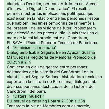
ciutadana Decidim, per convertir-lo en un "Ateneu
d'Innovació Digital i Democràtica". El resultat
permet mostrar les implicacions polítiques que
existeixen en la relació entre les persones i l'espai
que habiten i les línies temporals de la memòria,
del present i de les visions de futur. Projectarem
una selecció de les peces audiovisuals fetes en el
marc de la col·laboració entre el Canòdrom,
ELISAVA i l’Escola Superior Tècnica de Barcelona.
4 |
"Feminismes i memòria"
Diàleg amb Isabel Segura, Belén Ayúcar, Susana
Márquez i la Regidoria de Memòria Projecció de
20.25h a 21h
Conversa en clau de gènere entre persones
destacades de la història del Canòdrom i de la
ciutat.
Isabel Segura Soriano, historiadora feminista
experta en la història de Barcelona, dialoga amb
diverses persones destacades de la història del
Canòdrom i del barri.
5 |
"Catarsi musical"
DJ, servei de càtering i barra 21.30h a 23h
Tancarem la Nit de Memòries com es mereix,