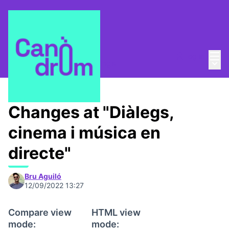
Mai
Log in
Main
Nit de Memòries
/
Meetings
Changes at "Diàlegs,
cinema i música en
directe"
Bru Aguiló
12/09/2022 13:27
Compare view
HTML view
mode:
mode: