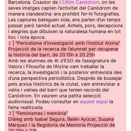
Barcelona. Coautor de
L’Últim Canòdrom
, on les
seves imatges capten l’activitat del Canòdrom de
manera clandestina: era prohibit fer-hi fotografies.
Les captures bateguen vida, ens parlen d’un temps
passat però també actual. Anhels, pors, decepcions
i alegries que dibuixen la naturalesa humana en tot
lloc i tota època.
2
| "Periodisme d’investigació amb l’Institut Alzina"
Projecció de la recerca de l’alumnat per recuperar
la història del barri, de 20.15h a 20.25h
Amb les alumnes de 4t d’ESO de l’assignatura de
Valors i Filosofia de l’Alzina vam treballar la
recerca, la investigació i la posterior entrevista des
d’una perspectiva periodística. Després de bussejar
pels arxius històrics de la ciutat, vam entrevistar a
veïns i veïnes del barri que tenien records del
Canòdrom. En veurem una petita selecció
audiovisual. Podeu consultar en
aquest espai
la
feina realitzada.
3
| "Feminismes i memòria"
Diàleg amb Isabel Segura, Belén Ayúcar, Susana
Márquez i la Regidoria de Memòria Projecció de
20.25h a 21h