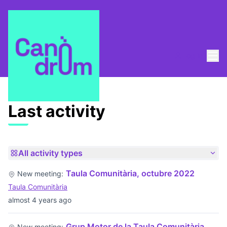
Mai
Log in
Last activities
Last activity
All activity types
Taula Comunitària, octubre 2022
New meeting:
Taula Comunitària
almost 4 years ago
Grup Motor de la Taula Comunitària,
New meeting: