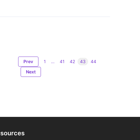
Prev
1
…
41
42
43
44
Next
sources