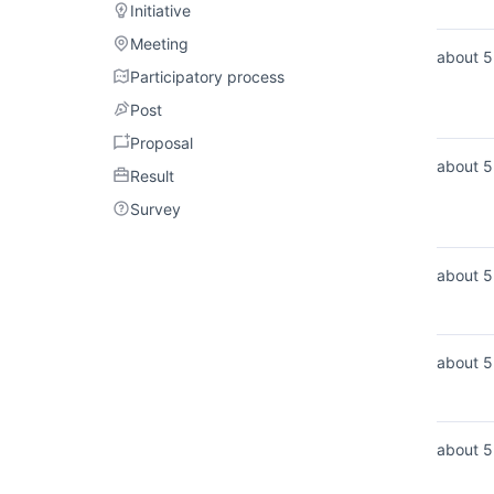
Initiative
Initiative
Meeting
Meeting
about 5
Participatory process
Participatory process
Post
Post
Proposal
Proposal
about 5
Result
Result
Survey
Survey
about 5
about 5
about 5