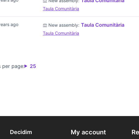
Taula Comunitària
New assembly:
Taula Comunitària
years ago
Taula Comunitària
New assembly:
Taula Comunitària
s per page:
25
My account
Re
Decidim