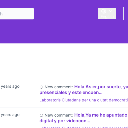
English
Triar la llengu
 years ago
Hola Asier,por suerte, 
New comment:
presenciales y este encuen…
Laboratoris Ciutadans per una ciutat democràt
 years ago
Hola,Ya me he apuntado;
New comment:
digital y por videocon…