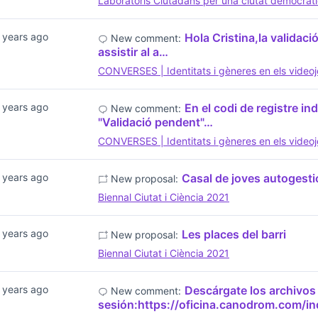
Laboratoris Ciutadans per una ciutat democràt
 years ago
Hola Cristina,la validació
New comment:
assistir al a…
CONVERSES | Identitats i gèneres en els video
 years ago
En el codi de registre in
New comment:
"Validació pendent"…
CONVERSES | Identitats i gèneres en els video
 years ago
Casal de joves autogesti
New proposal:
Biennal Ciutat i Ciència 2021
 years ago
Les places del barri
New proposal:
Biennal Ciutat i Ciència 2021
 years ago
Descárgate los archivos 
New comment:
sesión:https://oficina.canodrom.com/i