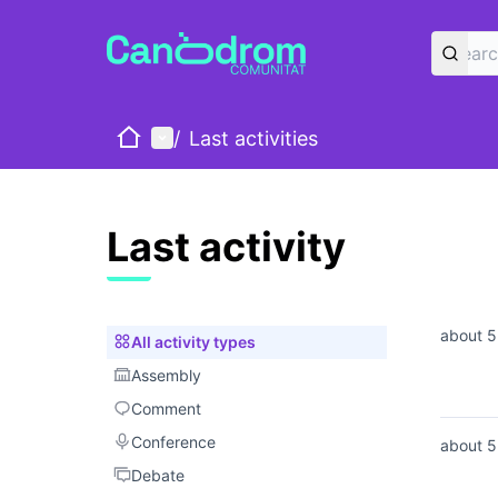
Home
Main menu
/
Last activities
Last activity
about 5
All activity types
All activity types
Assembly
Assembly
Comment
Comment
Conference
Conference
about 5
Debate
Debate