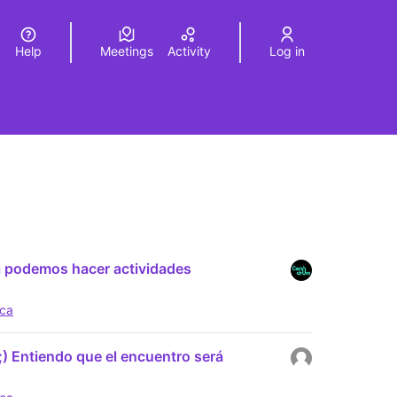
Help
Meetings
Activity
Log in
a
Elegir el idioma
Choose language
ya podemos hacer actividades
ica
) Entiendo que el encuentro será