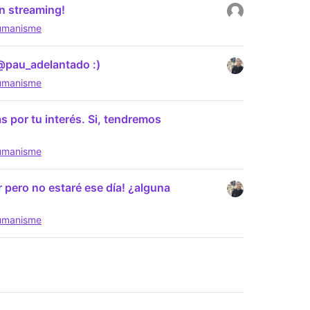
n streaming!
humanisme
@pau_adelantado :)
humanisme
 por tu interés. Si, tendremos
humanisme
 pero no estaré ese día! ¿alguna
humanisme