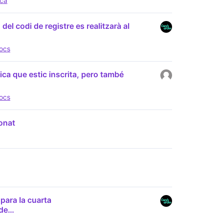
ica
 del codi de registre es realitzarà al
jocs
dica que estic inscrita, pero també
jocs
onat
para la cuarta
nde…