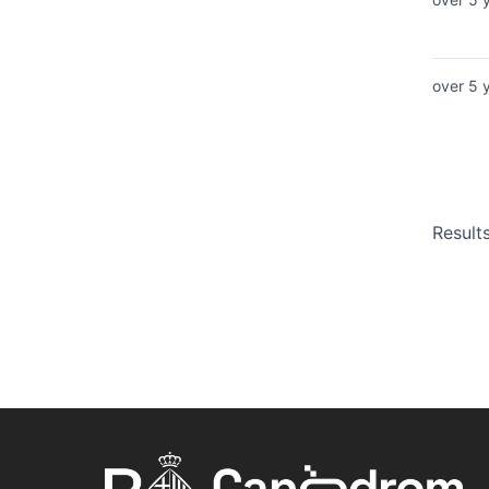
over 5 
Result