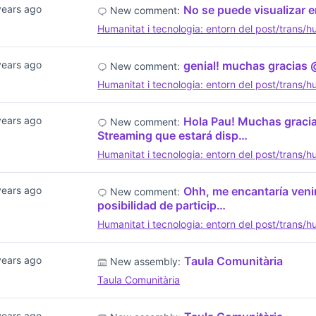
years ago
No se puede visualizar e
New comment:
Humanitat i tecnologia: entorn del post/trans/
years ago
genial! muchas gracias 
New comment:
Humanitat i tecnologia: entorn del post/trans/
years ago
Hola Pau! Muchas gracias
New comment:
Streaming que estará disp…
Humanitat i tecnologia: entorn del post/trans/
years ago
Ohh, me encantaría venir
New comment:
posibilidad de particip…
Humanitat i tecnologia: entorn del post/trans/
years ago
Taula Comunitària
New assembly:
Taula Comunitària
years ago