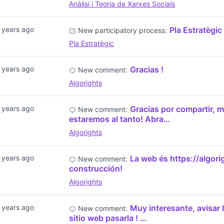
Anàlisi i Teoria de Xarxes Socials
 years ago
Pla Estratègic
New participatory process:
Pla Estratègic
 years ago
Gracias !
New comment:
Algorights
 years ago
Gracias por compartir, mu
New comment:
estaremos al tanto! Abra…
Algorights
 years ago
La web és https://algori
New comment:
construcción!
Algorights
 years ago
Muy interesante, avisar 
New comment:
sitio web pasarla ! …