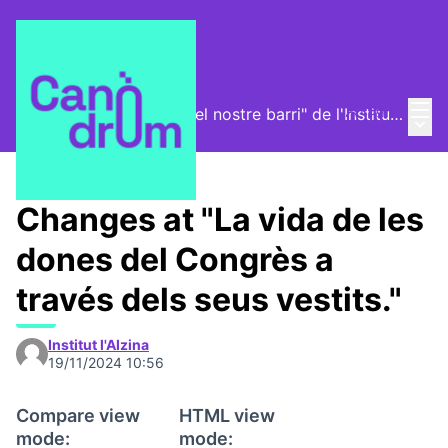
Mai
Log in
Exposició "La història del nostre barri" de l'Institut l'Alzina
Main
/
Proposals
Changes at "La vida de les
dones del Congrès a
través dels seus vestits."
Institut l'Alzina
19/11/2024 10:56
Compare view
HTML view
mode:
mode: