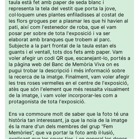
taula està fet amb paper de seda blanc i
representa la tela del vestit que porta la jove,
col·loquem unes plantes enfiladisses al costat de
les flors grogues per a plasmar les que hi havien al
pati, així com l'estenedor de roba, que el vam
posar per sobre de tota l'exposició i va ser
elaborat amb branques que trobem al parc.
Subjecte a la part frontal de la taula estan els
guants i el ventall, tots dos fets amb paper. Vam
voler afegir un codi QR que, escanejant-lo, portés a
la pàgina web del Banc de Memòria Viva on es
pugui trobar la descripció i més informació sobre
la recerca de la imatge. Finalment, vam voler afegir
les tres roses vermelles en el centre de l'exposició,
atès que són l'element que més ressalta visualment
de la imatge, i vam voler incorporar-les com a
protagonista de tota l'exposició.
Ens va commoure molt de saber que la foto té una
història tan interessant, ja que la noia de la imatge
és la mare d'un dels membres del grup “Fem
Memòries”, que va portar la foto amb il·lusió,
explicant que les seves ties, i en general les dones