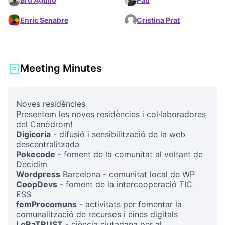
Enric Senabre
Cristina Prat
Meeting Minutes
Noves residències
Presentem les noves residències i col·laboradores
del Canòdrom!
Digicoria
- difusió i sensibilització de la web
descentralitzada
Pokecode
- foment de la comunitat al voltant de
Decidim
Wordpress
Barcelona - comunitat local de WP
CoopDevs
- foment de la intercooperació TIC
ESS
femProcomuns
- activitats per fomentar la
comunalització de recursos i eines digitals
LoRaTRUST
- ciència ciutadana per al