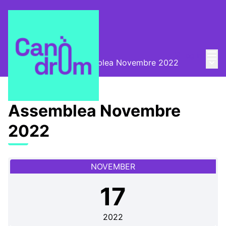
Mai
Log in
Main
Convocatòries
/
Assemblea Novembre 2022
Assemblea Novembre
2022
NOVEMBER
17
2022