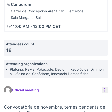
Canòdrom
Carrer de Concepción Arenal 165, Barcelona
Sala Margarita Salas
11:00 AM
-
12:00 PM CET
Attendees count
16
Attending organizations
Platoniq, PEMB, Pokecode, Decidim, Revolúdica, Dimmon
s, Oficina del Canòdrom, Innovació Democràtica
Res
Official meeting
Convocatòria de novembre, temes pendents de