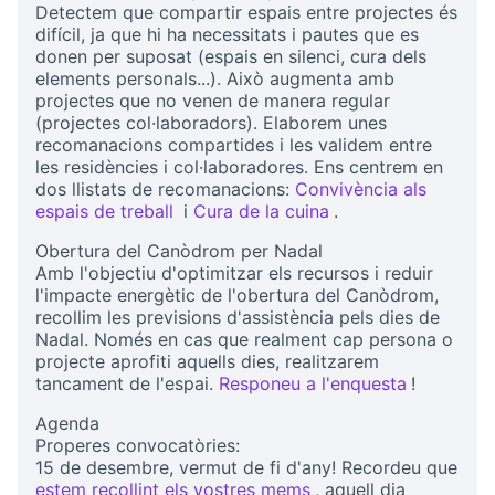
Detectem que compartir espais entre projectes és
difícil, ja que hi ha necessitats i pautes que es
donen per suposat (espais en silenci, cura dels
elements personals...). Això augmenta amb
projectes que no venen de manera regular
(projectes col·laboradors). Elaborem unes
recomanacions compartides i les validem entre
les residències i col·laboradores. Ens centrem en
dos llistats de recomanacions:
Convivència als
espais de treball
i
Cura de la cuina
.
(External link)
(External link)
Obertura del Canòdrom per Nadal
Amb l'objectiu d'optimitzar els recursos i reduir
l'impacte energètic de l'obertura del Canòdrom,
recollim les previsions d'assistència pels dies de
Nadal. Només en cas que realment cap persona o
projecte aprofiti aquells dies, realitzarem
tancament de l'espai.
Responeu a l'enquesta
!
(External l
Agenda
Properes convocatòries:
15 de desembre, vermut de fi d'any! Recordeu que
estem recollint els vostres mems
, aquell dia