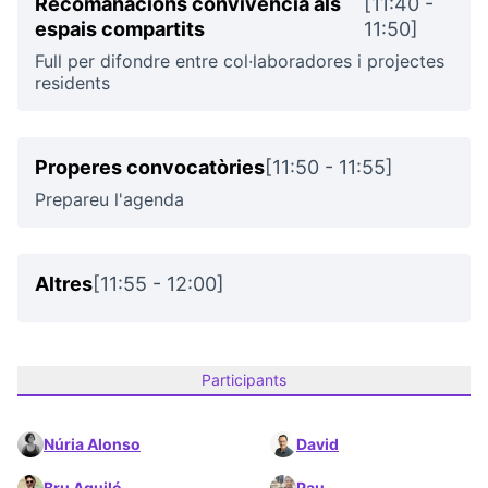
Recomanacions convivència als
[11:40 -
espais compartits
11:50]
Full per difondre entre col·laboradores i projectes
residents
Properes convocatòries
[11:50 - 11:55]
Prepareu l'agenda
Altres
[11:55 - 12:00]
Participants
Núria Alonso
David
Bru Aguiló
Pau