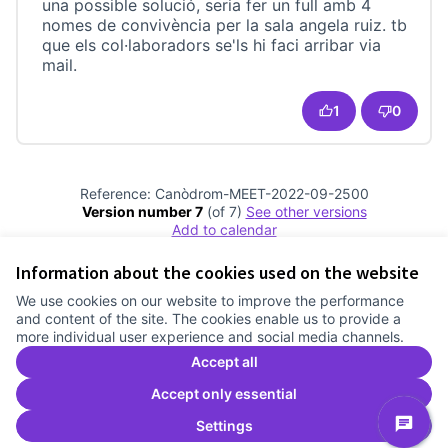
una possible solució, seria fer un full amb 4
nomes de convivència per la sala angela ruiz. tb
que els col·laboradors se'ls hi faci arribar via
mail.
1
0
Reference: Canòdrom-MEET-2022-09-2500
Version number 7
(of 7)
see other versions
Add to calendar
Information about the cookies used on the website
Terms of Service
We use cookies on our website to improve the performance
Cookie settings
and content of the site. The cookies enable us to provide a
Comunitat Canòdrom at Facebook
(External link)
Comunitat Canòdrom at Instagram
(External link)
Comunitat Canòdrom at YouTube
(External link)
English
more individual user experience and social media channels.
Triar la llengua
Elegir el idioma
Choose language
Accept all
Accept only essential
Settings
C
(E
(External link)
Website made with
free software
.