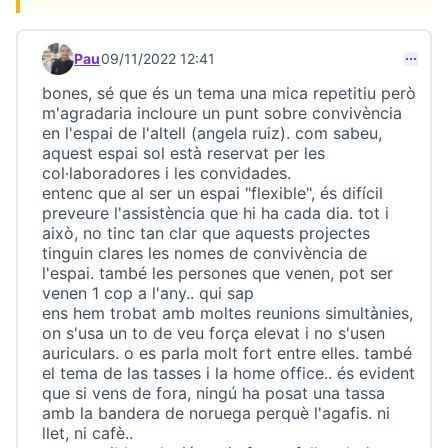
Pau
09/11/2022 12:41
Comment 23055
bones, sé que és un tema una mica repetitiu però
m'agradaria incloure un punt sobre convivència
en l'espai de l'altell (angela ruiz). com sabeu,
aquest espai sol està reservat per les
col·laboradores i les convidades.
entenc que al ser un espai "flexible", és difícil
preveure l'assistència que hi ha cada dia. tot i
això, no tinc tan clar que aquests projectes
tinguin clares les nomes de convivència de
l'espai. també les persones que venen, pot ser
venen 1 cop a l'any.. qui sap
ens hem trobat amb moltes reunions simultànies,
on s'usa un to de veu força elevat i no s'usen
auriculars. o es parla molt fort entre elles. també
el tema de las tasses i la home office.. és evident
que si vens de fora, ningú ha posat una tassa
amb la bandera de noruega perquè l'agafis. ni
llet, ni cafè..