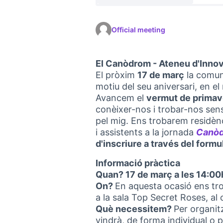
Official meeting
El Canòdrom - Ateneu d'Innova
El pròxim
17 de març
la comun
motiu del seu aniversari, en el
Avancem el
vermut de primav
conèixer-nos i trobar-nos sense
pel mig. Ens trobarem residèn
i assistents a la jornada
Canòd
d'inscriure a través del formul
Informació pràctica
Quan? 17 de març a les 14:00
On?
En aquesta ocasió ens tro
a la sala Top Secret Roses, al 
Què necessitem?
Per organit
vindrà, de forma individual o 