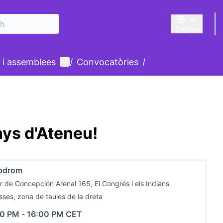
English
Triar la llengu
User menu
 i assemblees
/
Convocatòries
/
ys d'Ateneu!
òdrom
r de Concepción Arenal 165, El Congrés i els Indians
sses, zona de taules de la dreta
00 PM
-
16:00 PM CET