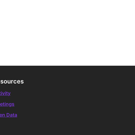
sources
ivity
etings
en Data