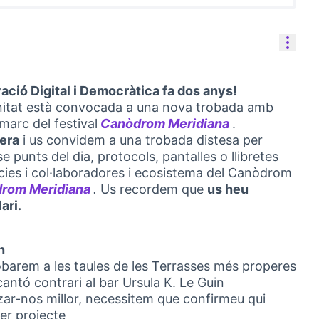
Reso
ció Digital i Democràtica fa dos anys!
itat està convocada a una nova trobada amb
 marc del festival
Canòdrom Meridiana
.
(Opens in new
era
i us convidem a una trobada distesa per
 punts del dia, protocols, pantalles o llibretes
cies i col·laboradores i ecosistema del Canòdrom
rom Meridiana
.
Us recordem que
us heu
(Opens in new tab)
ari.
h
barem a les taules de les Terrasses més properes
cantó contrari al bar Ursula K. Le Guin
zar-nos millor, necessitem que confirmeu qui
per projecte