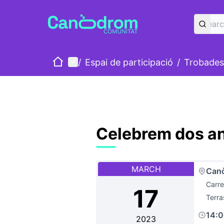
Home
Main menu
/
Espai de participació
/
Trobades
Celebrem dos an
MARCH
Can
Carre
17
Terra
14:
2023