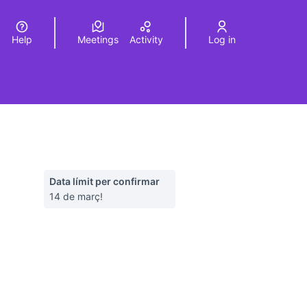
Help
Meetings
Activity
Log in
a
Elegir el idioma
Choose language
Data límit per confirmar
14 de març!