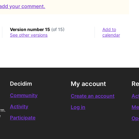
o add your comment.
Version number 15
(of 15)
Add to
see other versions
calendar
My account
Re
Decidim
Community
Create an account
Act
Activity
Log in
Me
rm.
e
Participate
Op