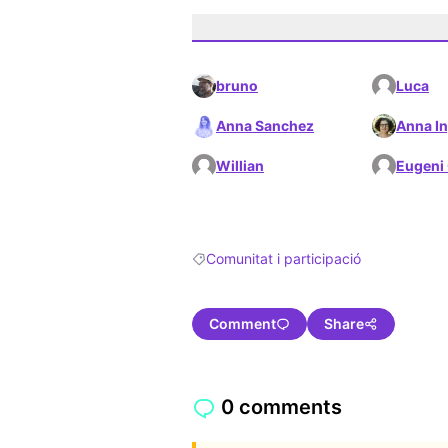
bruno
Luca
Anna Sanchez
Anna In
Willian
Eugeni
Comunitat i participació
Filter results for: Comunitat i participac
Comment
Share
0 comments