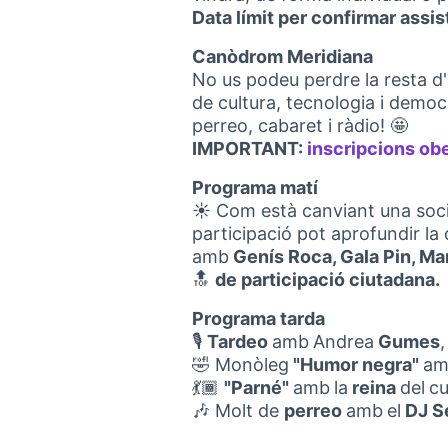
Data límit per confirmar assi
Canòdrom Meridiana
No us podeu perdre la resta d'
de cultura, tecnologia i demo
perreo, cabaret i ràdio! 🤩
IMPORTANT:
inscripcions obe
Programa matí
☀️ Com està canviant una socie
participació pot aprofundir l
amb
Genís Roca, Gala Pin, Ma
🔝
de participació ciutadana.
Programa tarda
🎙
Tardeo
amb
Andrea
Gumes
🤣 Monòleg
"Humor negra"
am
💃🏾
"Parné"
amb
la
reina
del
cu
🎶 Molt de
perreo
amb
el
DJ S