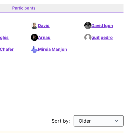
Participants
David
David Igón
glés
Arnau
guifipedro
 Chafer
Mireia Manjon
ió
Sort by: