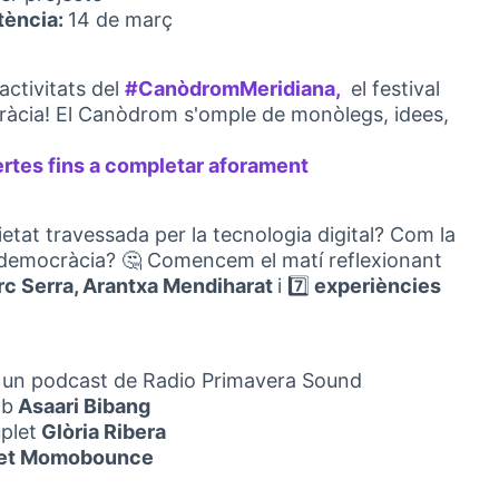
stència:
14 de març
activitats del
#CanòdromMeridiana,
el festival
(Opens in new t
cràcia! El Canòdrom s'omple de monòlegs, idees,
rtes fins a completar aforament
(Opens in new tab)
tat travessada per la tecnologia digital? Com la
a democràcia? 🤔 Comencem el matí reflexionant
rc Serra, Arantxa Mendiharat
i 7️⃣
experiències
, un podcast de Radio Primavera Sound
b
Asaari Bibang
plet
Glòria Ribera
et Momobounce