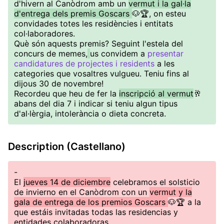
d'hivern al Canòdrom amb un
vermut i la gal·la
d'entrega dels premis Goscars
🐶🏆, on esteu
convidades totes les residències i entitats
col·laboradores.
Què són aquests premis? Seguint l'estela del
concurs de memes,
us convidem a
presentar
candidatures de projectes i residents
a les
categories que vosaltres vulgueu. Teniu fins al
dijous 30 de novembre!
Recordeu que heu de fer la
inscripció al vermut
🥂
abans del dia 7 i indicar si teniu algun tipus
d'al·lèrgia, intolerància o dieta concreta.
Description (Castellano)
-
El
jueves 14 de diciembre
celebramos el solsticio
de invierno en el Canòdrom con un
vermut y la
gala de entrega de los premios Goscars
🐶🏆 a la
que estáis invitadas todas las residencias y
entidades colaboradoras.