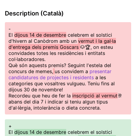
Description (Català)
-
El
dijous 14 de desembre
celebrem el solstici
d'hivern al Canòdrom amb un
vermut i la gal·la
d'entrega dels premis Goscars
🐶🏆, on esteu
convidades totes les residències i entitats
col·laboradores.
Què són aquests premis? Seguint l'estela del
concurs de memes,
us convidem a
presentar
candidatures de projectes i residents
a les
categories que vosaltres vulgueu. Teniu fins al
dijous 30 de novembre!
Recordeu que heu de fer la
inscripció al vermut
🥂
abans del dia 7 i indicar si teniu algun tipus
d'al·lèrgia, intolerància o dieta concreta.
+
El
dijous 14 de desembre
celebrem el solstici