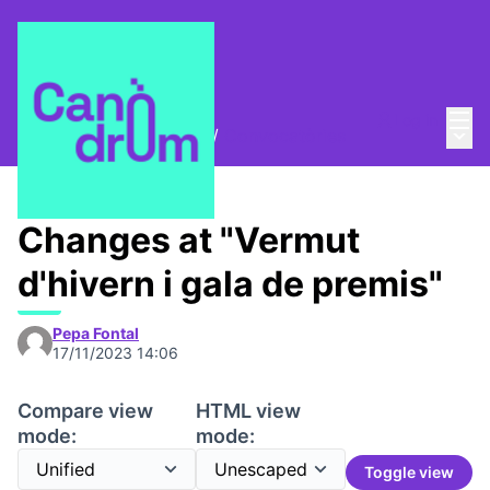
Mai
Log in
Main
Trobades i assemblees
/
Convocatòries
Changes at "Vermut
d'hivern i gala de premis"
Pepa Fontal
17/11/2023 14:06
Compare view
HTML view
mode:
mode:
Toggle view