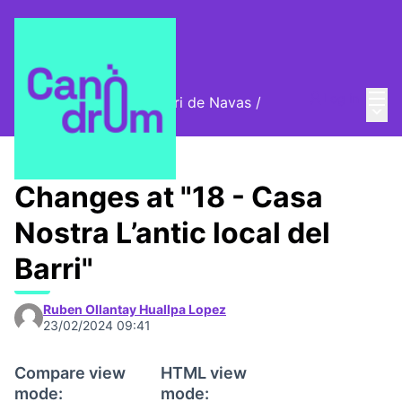
Mai
Log in
Cromos digitals del barri de Navas
/
Main
🦊 Digital stamps
Changes at "18 - Casa
Nostra L’antic local del
Barri"
Ruben Ollantay Huallpa Lopez
23/02/2024 09:41
Compare view
HTML view
mode:
mode: