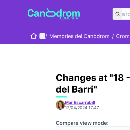
Home
Main menu
/
Memòries del Canòdrom
/
Cromo
Changes at "18 -
del Barri"
Mar Escarrabill
12/04/2024 17:47
Compare view mode: