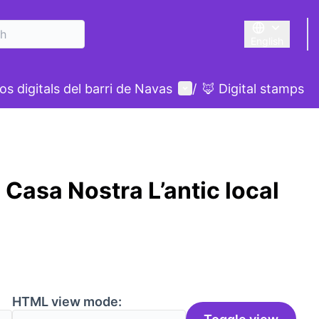
English
Triar la llengu
User menu
s digitals del barri de Navas
/
🦊 Digital stamps
 Casa Nostra L’antic local
HTML view mode: