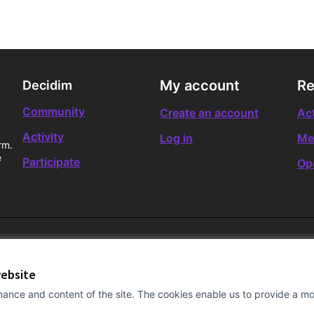
My account
Re
Decidim
Community
Create an account
Act
Activity
Log in
Me
rm.
e
Participate
Op
website
ance and content of the site. The cookies enable us to provide a mor