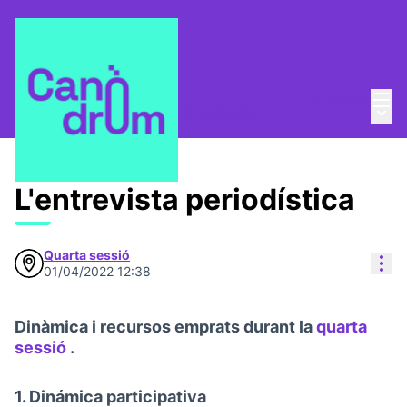
Mai
Log in
Main
L'Alzina i el Canòdrom
/
Proposals
L'entrevista periodística
Quarta sessió
Res
01/04/2022 12:38
Dinàmica i recursos emprats durant la
quarta
sessió
.
(Opens in new tab)
1. Dinámica participativa