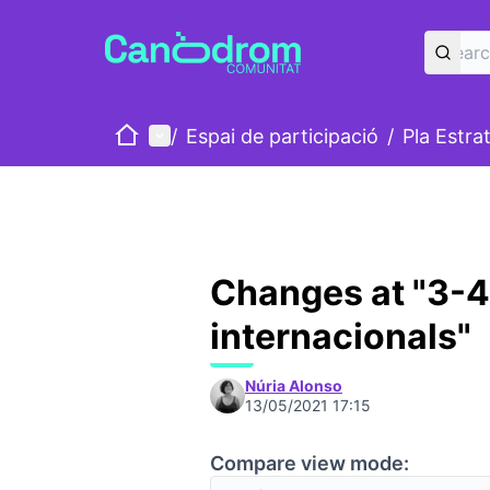
Home
Main menu
/
Espai de participació
/
Pla Estra
Changes at "3-4
internacionals"
Núria Alonso
13/05/2021 17:15
Compare view mode: