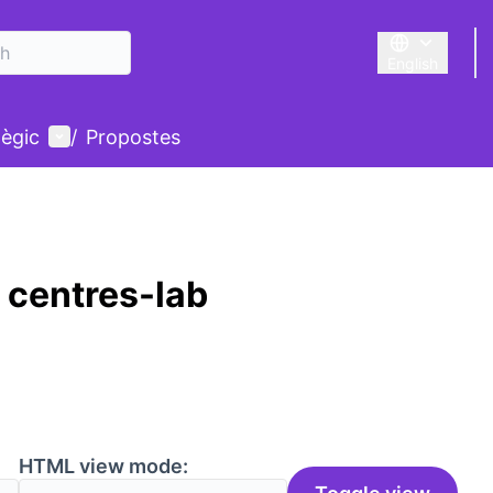
English
Triar la llengu
User menu
tègic
/
Propostes
 centres-lab
HTML view mode: