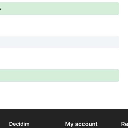
s
My account
Re
Decidim