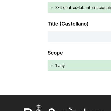
+
3-4 centres-lab internacional
Title (Castellano)
Scope
+
1 any