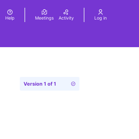
Help
Meetings
Activity
Log in
a
Elegir el idioma
Choose language
Version 1 of 1