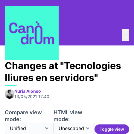
Mai
Log in
Main
Pla Estratègic
/
Propostes
Changes at "Tecnologies
lliures en servidors"
Núria Alonso
13/05/2021 17:40
Compare view
HTML view
mode:
mode:
Toggle view