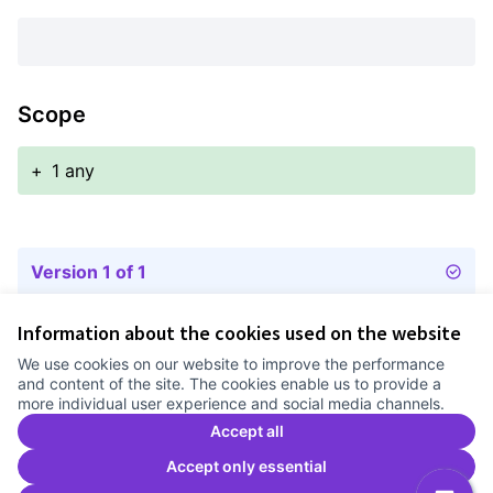
Scope
+
1 any
Version 1 of 1
Information about the cookies used on the website
Terms of Service
We use cookies on our website to improve the performance
Cookie settings
and content of the site. The cookies enable us to provide a
Comunitat Canòdrom at Facebook
(External link)
Comunitat Canòdrom at Instagram
(External link)
Comunitat Canòdrom at YouTube
(External link)
English
more individual user experience and social media channels.
Triar la llengua
Elegir el idioma
Choose language
Accept all
Accept only essential