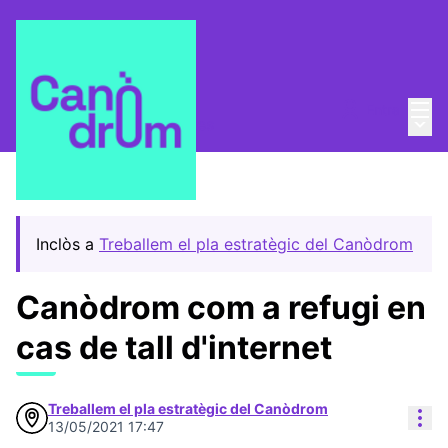
Menú
Entra
Menú 
Pla Estratègic
/
Propostes
Inclòs a
Treballem el pla estratègic del Canòdrom
Canòdrom com a refugi en
cas de tall d'internet
Treballem el pla estratègic del Canòdrom
Con
13/05/2021 17:47