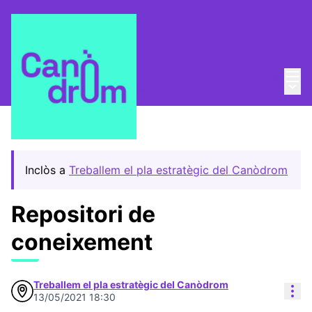
Menú
Entra
Menú 
Pla Estratègic
/
Propostes
Inclòs a
Treballem el pla estratègic del Canòdrom
Repositori de
coneixement
Treballem el pla estratègic del Canòdrom
Con
13/05/2021 18:30