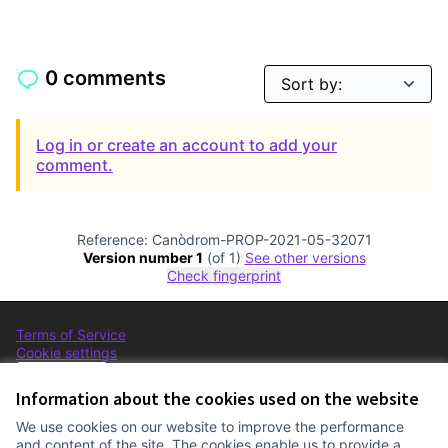
0 comments
Log in or create an account to add your
comment.
Reference: Canòdrom-PROP-2021-05-32071
Version number 1
(of 1)
see other versions
Check fingerprint
Terms of Service
Cookie settings
Comunitat Canòdrom at Facebook
(External link)
Comunitat Canòdrom at Instagram
(External link)
Comunitat Canòdrom at YouTube
(External link)
English
Triar la llengua
Elegir el idioma
Choose language
Information about the cookies used on the website
We use cookies on our website to improve the performance
and content of the site. The cookies enable us to provide a