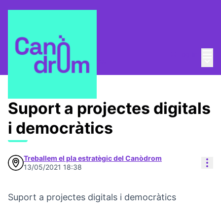
Mai
Log in
Main
Pla Estratègic
/
Propostes
Suport a projectes digitals
i democràtics
Treballem el pla estratègic del Canòdrom
Res
13/05/2021 18:38
Suport a projectes digitals i democràtics