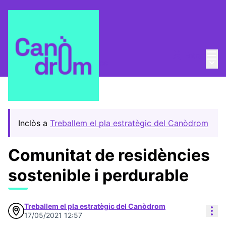
Menú
Entra
Menú 
Pla Estratègic
/
Propostes
Inclòs a
Treballem el pla estratègic del Canòdrom
Comunitat de residències
sostenible i perdurable
Treballem el pla estratègic del Canòdrom
Con
17/05/2021 12:57