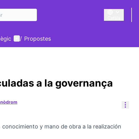
Català
Triar la llengua
Menú d'usuari
tègic
/
Propostes
culadas a la governança
Canòdrom
Cont
 conocimiento y mano de obra a la realización