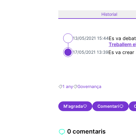
Historial
Es va debat
13/05/2021 15:44
Treballem e
Es va crear
17/05/2021 13:39
1 any
Governança
Resultats en filtrar per: 1 any
Resultats en filtrar per: Govern
M'agrada
Comentari
0 comentaris