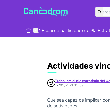
Inici
Menú principal
/
Espai de participació
/
Pla Estra
Actividades vin
Treballem el pla estratègic del 
17/05/2021 13:39
Que sea capaz de implicar con
de actividades