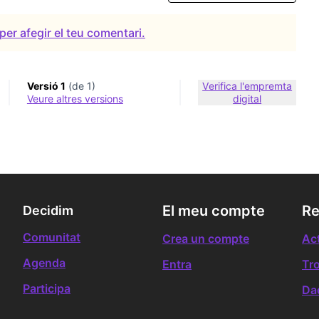
per afegir el teu comentari.
Versió 1
(de 1)
Verifica l'empremta
veure altres versions
digital
El meu compte
Re
Decidim
Comunitat
Crea un compte
Act
Agenda
Entra
Tr
Participa
Da