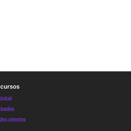
cursos
ivitat
obades
des obertes