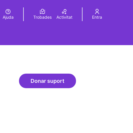
Ajuda
Trobades
Activitat
Entra
Elegir el idioma
Choose language
Donar suport
Actividades vinculadas a la gove
rols de recursos