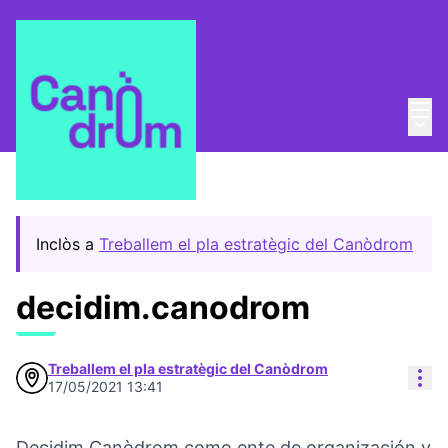
Menú
Entra
Menú 
Pla Estratègic
/
Propostes
Inclòs a
Treballem el pla estratègic del Canòdrom
decidim.canodrom
Treballem el pla estratègic del Canòdrom
Con
17/05/2021 13:41
Decidim.Canòdrom como ente de organización y