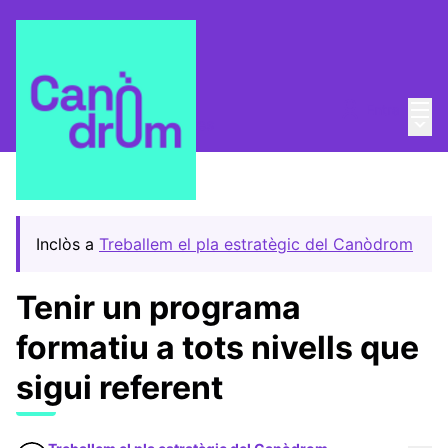
Menú
Entra
Menú 
Pla Estratègic
/
Propostes
Inclòs a
Treballem el pla estratègic del Canòdrom
Tenir un programa
formatiu a tots nivells que
sigui referent