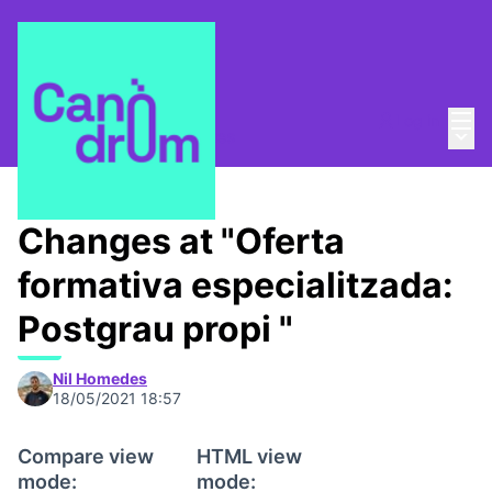
Mai
Log in
Main
Pla Estratègic
/
Propostes
Changes at "Oferta
formativa especialitzada:
Postgrau propi "
Nil Homedes
18/05/2021 18:57
Compare view
HTML view
mode:
mode: