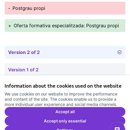
-
Postgrau propi
+
Oferta formativa especialitzada: Postgrau propi
Version 2 of 2
Version 1 of 2
Information about the cookies used on the website
Terms of Service
We use cookies on our website to improve the performance
Cookie settings
and content of the site. The cookies enable us to provide a
Comunitat Canòdrom at Facebook
(External link)
Comunitat Canòdrom at Instagram
(External link)
Comunitat Canòdrom at YouTube
(External link)
English
more individual user experience and social media channels.
Triar la llengua
Elegir el idioma
Choose language
Accept all
Accept only essential