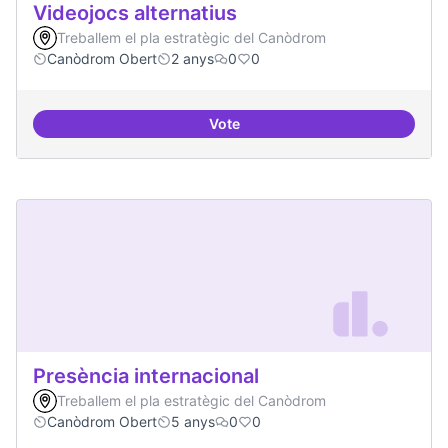
Videojocs alternatius
Treballem el pla estratègic del Canòdrom
Canòdrom Obert
2 anys
0
0
Vote
Videojocs alternatius
Presència internacional
Treballem el pla estratègic del Canòdrom
Canòdrom Obert
5 anys
0
0