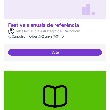
Festivals anuals de referència
Treballem el pla estratègic del Canòdrom
Canòdrom Obert
2 anys
0
0
Vote
Festivals anuals de referència