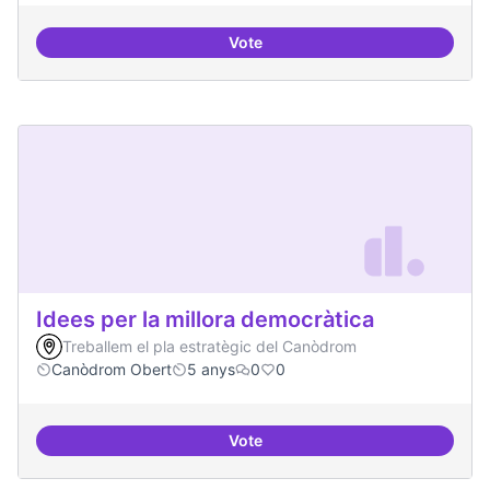
Vote
Presència internacional
Idees per la millora democràtica
Treballem el pla estratègic del Canòdrom
Canòdrom Obert
5 anys
0
0
Vote
Idees per la millora democràtica