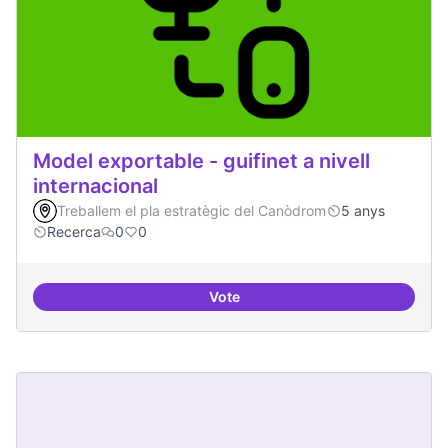
Model exportable - guifinet a nivell
internacional
Treballem el pla estratègic del Canòdrom
5 anys
Recerca
0
0
Vote
Model exportable - guifinet a nive