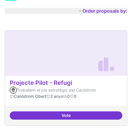
Order proposals by:
Projecte Pilot - Refugi
Treballem el pla estratègic del Canòdrom
Canòdrom Obert
2 anys
0
0
Vote
Projecte Pilot - Refugi