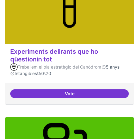
Experiments delirants que ho
qüestionin tot
Treballem el pla estratègic del Canòdrom
5 anys
Intangibles
0
0
Vote
Experiments delirants que ho qüe