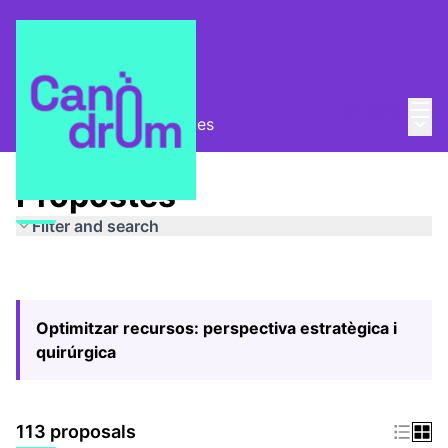
Mai
Log in
Main
Pla Estratègic
/
Propostes
Propostes
Filter and search
Optimitzar recursos: perspectiva estratègica i
quirúrgica
113 proposals