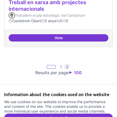
Treball en xarxa amb projectes
internacionals
Treballem el pla estratègic del Canòdrom
Canòdrom Obert
5 anys
0
0
Vote
Treball en xarxa amb projectes i
1
2
Results per page:
100
Information about the cookies used on the website
Terms of Service
We use cookies on our website to improve the performance
Cookie settings
and content of the site. The cookies enable us to provide a
Comunitat Canòdrom at Facebook
(External link)
Comunitat Canòdrom at Instagram
(External link)
Comunitat Canòdrom at YouTube
(External link)
English
more individual user experience and social media channels.
Triar la llengua
Elegir el idioma
Choose language