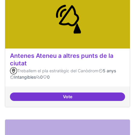
Antenes Ateneu a altres punts de la
ciutat
Treballem el pla estratègic del Canòdrom
5 anys
Intangibles
0
0
Vote
Antenes Ateneu a altres punts de 