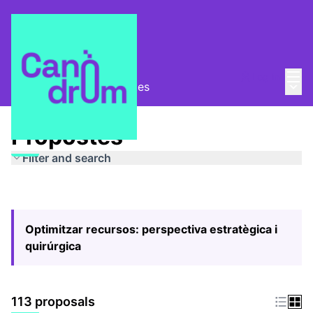
Mai
Log in
Main
Pla Estratègic
/
Propostes
Propostes
Filter and search
Optimitzar recursos: perspectiva estratègica i
quirúrgica
113 proposals