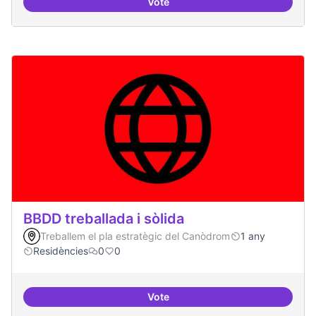
Vote
Bar obert, que sigui punt de trob
BBDD treballada i sòlida
Treballem el pla estratègic del Canòdrom
1 any
Residències
0
0
Vote
BBDD treballada i sòlida