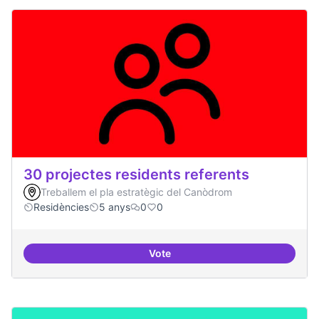
30 projectes residents referents
Treballem el pla estratègic del Canòdrom
Residències
5 anys
0
0
Vote
30 projectes residents referents