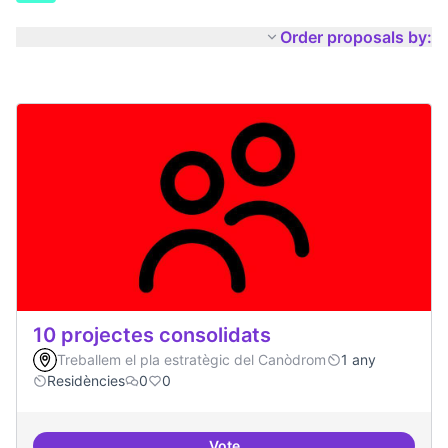
Order proposals by:
10 projectes consolidats
Treballem el pla estratègic del Canòdrom
1 any
Residències
0
0
Vote