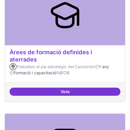
Àrees de formació definides i
aterrades
Treballem el pla estratègic del Canòdrom
1 any
Formació i capacitació
0
0
Vote
Àrees de formació definides i at