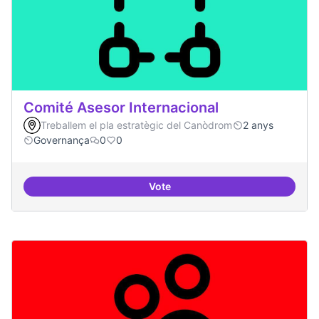
Comité Asesor Internacional
Treballem el pla estratègic del Canòdrom
2 anys
Governança
0
0
Vote
Comité Asesor Internacional