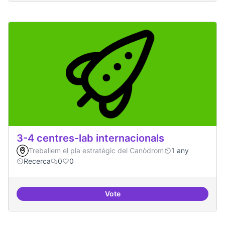
3-4 centres-lab internacionals
Treballem el pla estratègic del Canòdrom
1 any
Recerca
0
0
Vote
3-4 centres-lab internacionals