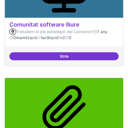
Comunitat software lliure
Treballem el pla estratègic del Canòdrom
1 any
Dinamització i facilitació
0
0
Vote
Comunitat software lliure