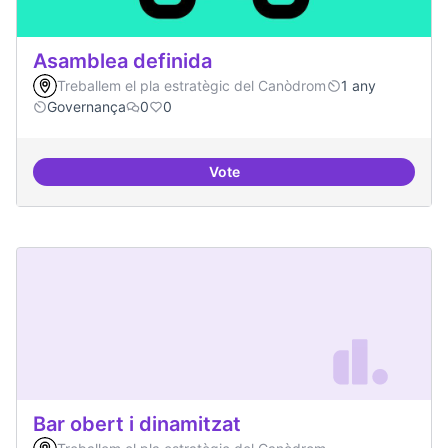
Asamblea definida
Treballem el pla estratègic del Canòdrom
1 any
Governança
0
0
Vote
Asamblea definida
Bar obert i dinamitzat