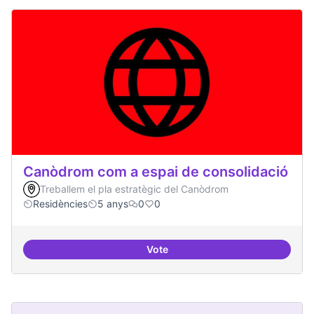
Canòdrom com a espai de consolidació
Treballem el pla estratègic del Canòdrom
Residències
5 anys
0
0
Vote
Canòdrom com a espai de consol