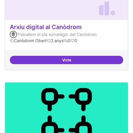
Arxiu digital al Canòdrom
Treballem el pla estratègic del Canòdrom
Canòdrom Obert
2 anys
0
0
Vote
Arxiu digital al Canòdrom