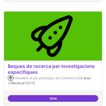
Beques de recerca per investigacions
específiques
Treballem el pla estratègic del Canòdrom
2 anys
Recerca
0
0
Vote
Beques de recerca per investiga