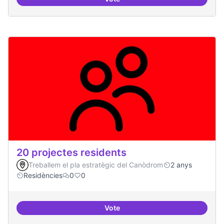
10 projectes consolidats
20 projectes residents
Treballem el pla estratègic del Canòdrom
2 anys
Residències
0
0
Vote
20 projectes residents