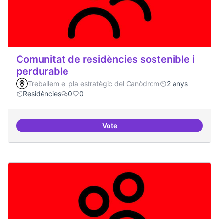
Comunitat de residències sostenible i
perdurable
Treballem el pla estratègic del Canòdrom
2 anys
Residències
0
0
Vote
Comunitat de r