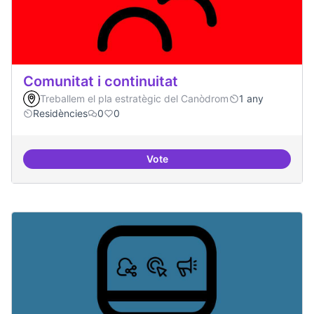
Comunitat i continuitat
Treballem el pla estratègic del Canòdrom
1 any
Residències
0
0
Vote
Comunitat i continuitat