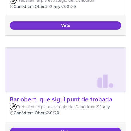
Treballem el pla estratègic del Canòdrom
Canòdrom Obert
2 anys
0
0
Vote
Bar obert i dinamitzat
Bar obert, que sigui punt de trobada
Treballem el pla estratègic del Canòdrom
1 any
Canòdrom Obert
0
0