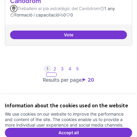
Canòdrom
Treballem el pla estratègic del Canòdrom
1 any
Formació i capacitació
0
0
Vote
Consolidar oferta antena Ciber
1
2
3
4
5
Results per page:
20
Information about the cookies used on the website
Terms of Service
We use cookies on our website to improve the performance
Cookie settings
and content of the site. The cookies enable us to provide a
Comunitat Canòdrom at Facebook
(External link)
Comunitat Canòdrom at Instagram
(External link)
Comunitat Canòdrom at YouTube
(External link)
English
more individual user experience and social media channels.
Triar la llengua
Elegir el idioma
Choose language
Accept all