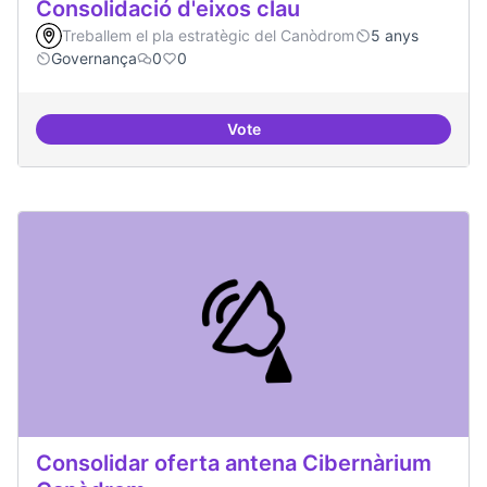
Consolidació d'eixos clau
Treballem el pla estratègic del Canòdrom
5 anys
Governança
0
0
Vote
Consolidació d'eixos clau
Consolidar oferta antena Cibernàrium