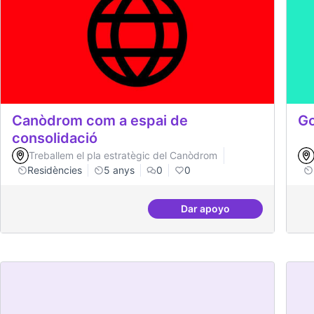
Canòdrom com a espai de
Go
consolidació
Treballem el pla estratègic del Canòdrom
Residències
5 anys
0
0
Dar apoyo
Canòdrom com a espai