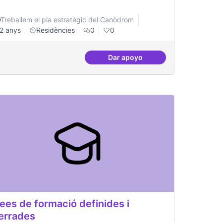
Treballem el pla estratègic del Canòdrom
2 anys
Residències
0
0
Dar apoyo
investigacions específiques
Recerca i re-avaluació
ees de formació definides i
errades