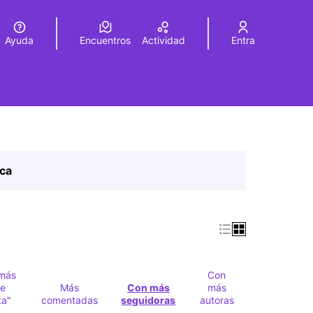
Ayuda
Encuentros
Actividad
Entra
legir el idioma
Choose language
ica
más
Con
e
Más
Con más
más
ta"
comentadas
seguidoras
autoras