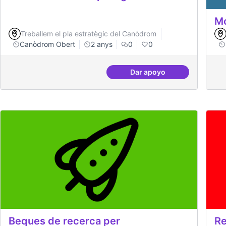
Mo
Treballem el pla estratègic del Canòdrom
Canòdrom Obert
2 anys
0
0
Dar apoyo
Drets Humans i capa di
Beques de recerca per
Re