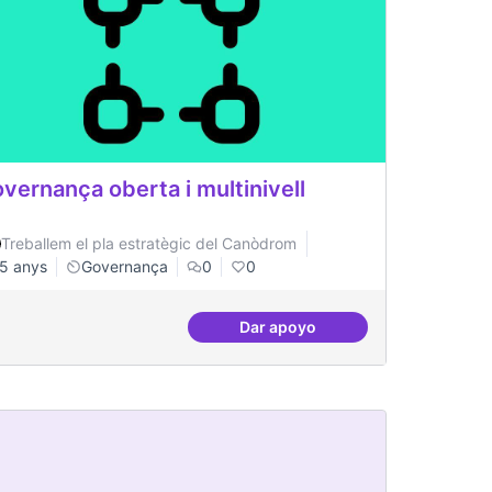
vernança oberta i multinivell
Treballem el pla estratègic del Canòdrom
5 anys
Governança
0
0
Dar apoyo
 de consolidació
Governança oberta i multiniv