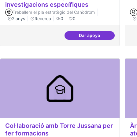
investigacions específiques
Treballem el pla estratègic del Canòdrom
2 anys
Recerca
0
0
Dar apoyo
Beques de recerca per 
Col·laboració amb Torre Jussana per
Àr
fer formacions
at