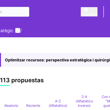
Castellano
Triar la llengua
E
Menú de usuario
ratègic
/
Optimitzar recursos: perspectiva estratègica i quirúrg
113 propuestas
Z-A
Con 
A-Z
(Alfabético
"M
Aleatorio
Reciente
(Alfabético)
inverso)
gus