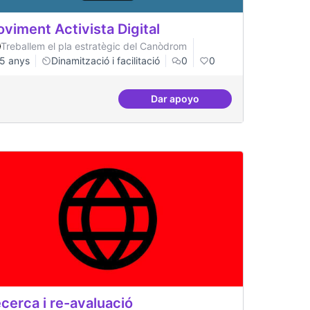
viment Activista Digital
Treballem el pla estratègic del Canòdrom
5 anys
Dinamització i facilitació
0
0
Dar apoyo
gital
Moviment Activista Digital
cerca i re-avaluació