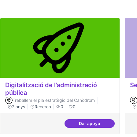
Digitalització de l'administració
Se
pública
Treballem el pla estratègic del Canòdrom
2 anys
Recerca
0
0
Dar apoyo
Digitalització de l'adm