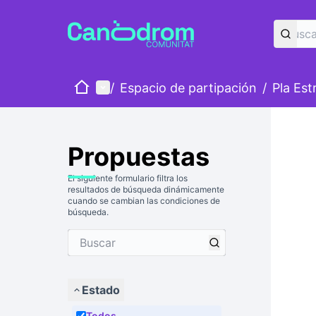
Inicio
Menú principal
/
Espacio de partipación
/
Pla Est
Propuestas
El siguiente formulario filtra los
resultados de búsqueda dinámicamente
cuando se cambian las condiciones de
búsqueda.
Estado
Todos