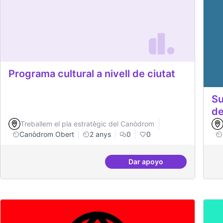
Programa cultural a nivell de ciutat
Su
de
Treballem el pla estratègic del Canòdrom
Canòdrom Obert
2 anys
0
0
Dar apoyo
Programa cultural a niv