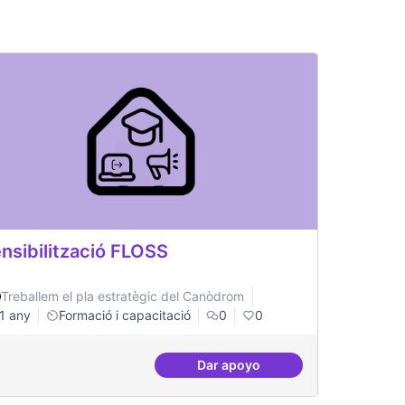
nsibilització FLOSS
Treballem el pla estratègic del Canòdrom
1 any
Formació i capacitació
0
0
Dar apoyo
inistració pública
Sensibilització FLOSS