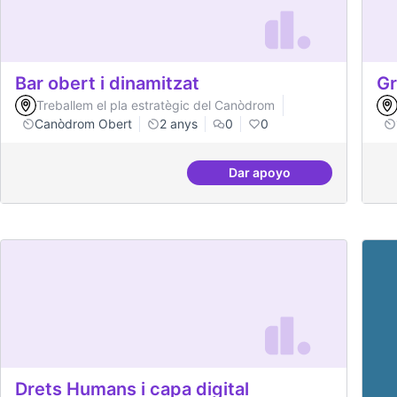
Bar obert i dinamitzat
Gr
Treballem el pla estratègic del Canòdrom
Canòdrom Obert
2 anys
0
0
Dar apoyo
Bar obert i dinamitzat
Drets Humans i capa digital