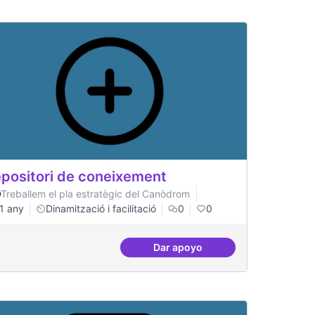
positori de coneixement
Treballem el pla estratègic del Canòdrom
1 any
Dinamització i facilitació
0
0
Dar apoyo
tal
Repositori de coneixement