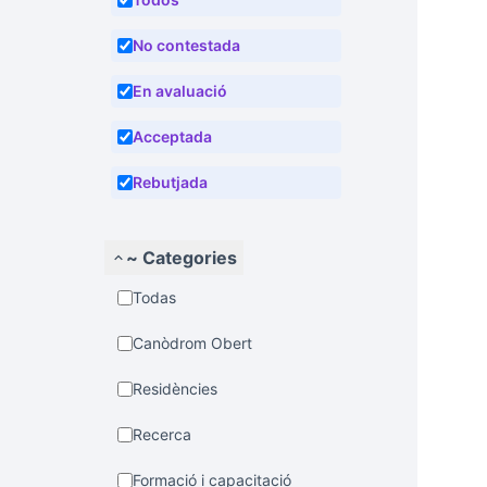
No contestada
En avaluació
Acceptada
Rebutjada
~ Categories
Todas
Canòdrom Obert
Residències
Recerca
Formació i capacitació