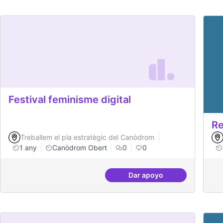
Festival feminisme digital
Re
Treballem el pla estratègic del Canòdrom
1 any
Canòdrom Obert
0
0
Dar apoyo
Festival feminisme digi