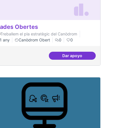
ades Obertes
Treballem el pla estratègic del Canòdrom
1 any
Canòdrom Obert
0
0
Dar apoyo
Grades Obertes