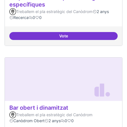
específiques
Treballem el pla estratègic del Canòdrom
2 anys
Recerca
0
0
Vote
Beques de recerca per investiga
Bar obert i dinamitzat
Treballem el pla estratègic del Canòdrom
Canòdrom Obert
2 anys
0
0