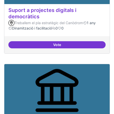
Suport a projectes digitals i
democràtics
Treballem el pla estratègic del Canòdrom
1 any
Dinamització i facilitació
0
0
Vote
Suport a projectes digitals i dem