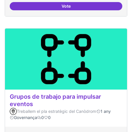
Vote
Recerca i re-avaluació
Grupos de trabajo para impulsar
eventos
Treballem el pla estratègic del Canòdrom
1 any
Governança
0
0