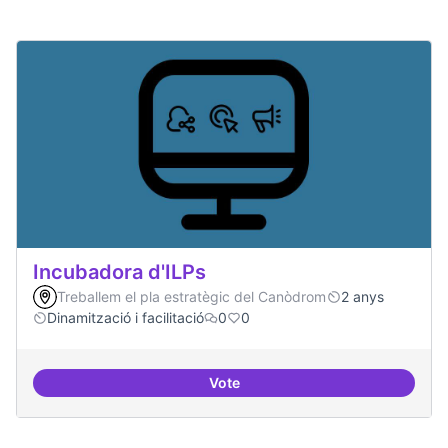
Incubadora d'ILPs
Treballem el pla estratègic del Canòdrom
2 anys
Dinamització i facilitació
0
0
Vote
Incubadora d'ILPs