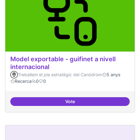
Model exportable - guifinet a nivell
internacional
Treballem el pla estratègic del Canòdrom
5 anys
Recerca
0
0
Vote
Model exportable - guifinet a nive