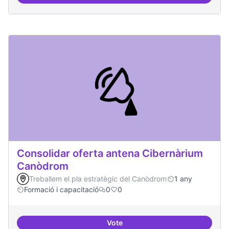
Àrees de formació definides i at
Consolidar oferta antena Cibernàrium
Canòdrom
Treballem el pla estratègic del Canòdrom
1 any
Formació i capacitació
0
0
Vote
Consolidar oferta antena Ciber