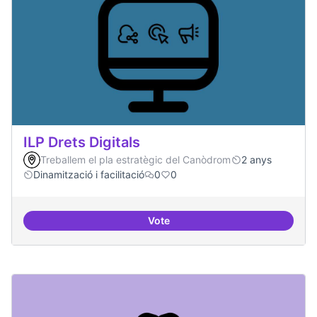
ILP Drets Digitals
Treballem el pla estratègic del Canòdrom
2 anys
Dinamització i facilitació
0
0
Vote
ILP Drets Digitals