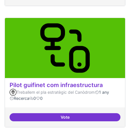
Pilot guifinet com infraestructura
Treballem el pla estratègic del Canòdrom
1 any
Recerca
0
0
Vote
Pilot guifinet com infraestructur