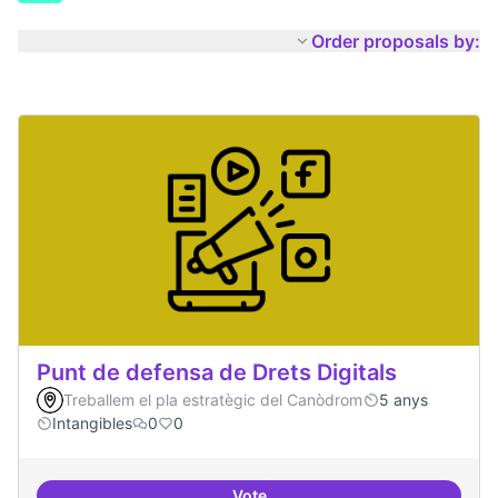
Order proposals by:
Punt de defensa de Drets Digitals
Treballem el pla estratègic del Canòdrom
5 anys
Intangibles
0
0
Vote