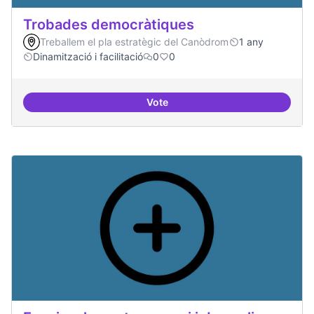
Trobades democràtiques
Treballem el pla estratègic del Canòdrom
1 any
Dinamització i facilitació
0
0
Vote
Trobades democràtiques