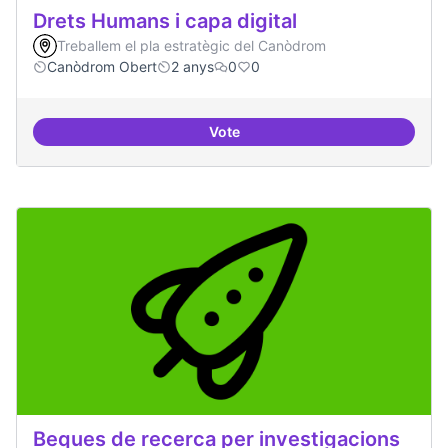
Drets Humans i capa digital
Treballem el pla estratègic del Canòdrom
Canòdrom Obert
2 anys
0
0
Vote
Drets Humans i capa digital
Beques de recerca per investigacions