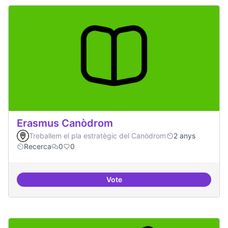
Erasmus Canòdrom
Treballem el pla estratègic del Canòdrom
2 anys
Recerca
0
0
Vote
Erasmus Canòdrom