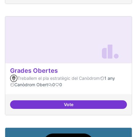
Grades Obertes
Treballem el pla estratègic del Canòdrom
1 any
Canòdrom Obert
0
0
Vote
Grades Obertes