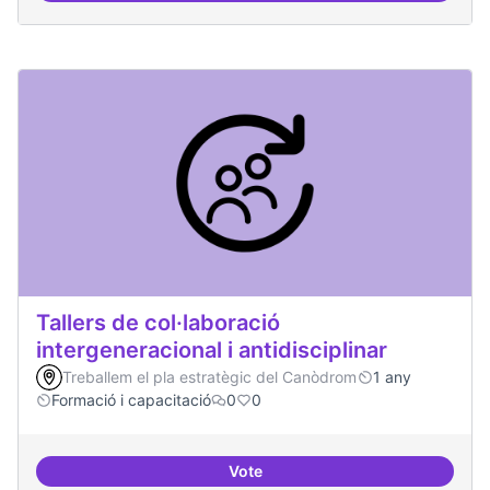
Tallers de col·laboració
intergeneracional i antidisciplinar
Treballem el pla estratègic del Canòdrom
1 any
Formació i capacitació
0
0
Vote
Tallers de col·laboració intergene