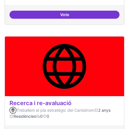
Vote
Dinamització de la participació
Recerca i re-avaluació
Treballem el pla estratègic del Canòdrom
2 anys
Residències
0
0