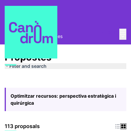
Mai
Log in
Main
Pla Estratègic
/
Propostes
Propostes
Filter and search
Optimitzar recursos: perspectiva estratègica i
quirúrgica
113 proposals