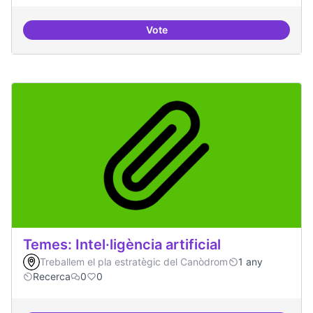
Vote
Bar obert i dinamitzat
Temes: Intel·ligència artificial
Treballem el pla estratègic del Canòdrom
1 any
Recerca
0
0