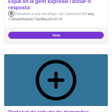
Espai on la gent expressi i donar-li
resposta
Treballem el pla estratègic del Canòdrom
1 any
Dinamització i facilitació
0
0
Vote
Espai on la gent expressi i donar