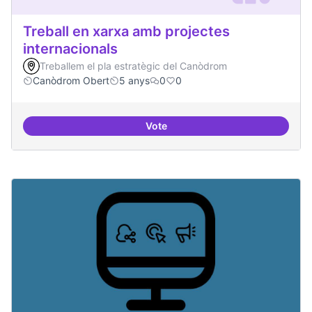
Treball en xarxa amb projectes
internacionals
Treballem el pla estratègic del Canòdrom
Canòdrom Obert
5 anys
0
0
Vote
Treball en xarxa amb projectes i