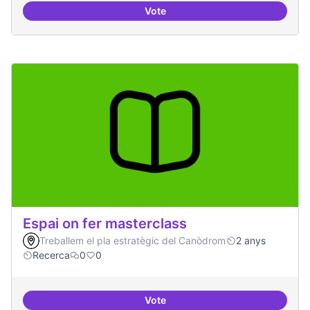
Vote
Grupos de trabajo para impulsar
Espai on fer masterclass
Treballem el pla estratègic del Canòdrom
2 anys
Recerca
0
0
Vote
Espai on fer masterclass