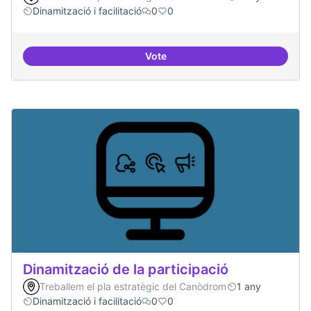
Dinamització i facilitació
0
0
Vote
Espai grades democràtiques
Dinamització de la participació
Treballem el pla estratègic del Canòdrom
1 any
Dinamització i facilitació
0
0