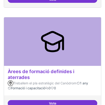
Punt de defensa de Drets Digitals
Àrees de formació definides i
aterrades
Treballem el pla estratègic del Canòdrom
1 any
Formació i capacitació
0
0
Vote