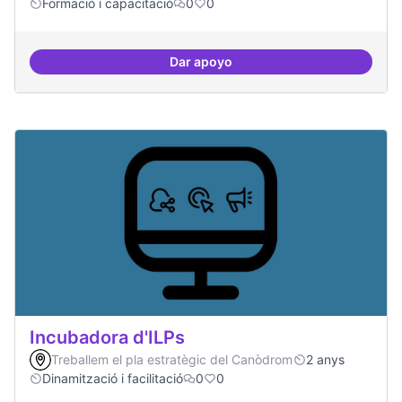
Formació i capacitació
0
0
Dar apoyo
Oferta formativa especialitzada:
Incubadora d'ILPs
Treballem el pla estratègic del Canòdrom
2 anys
Dinamització i facilitació
0
0