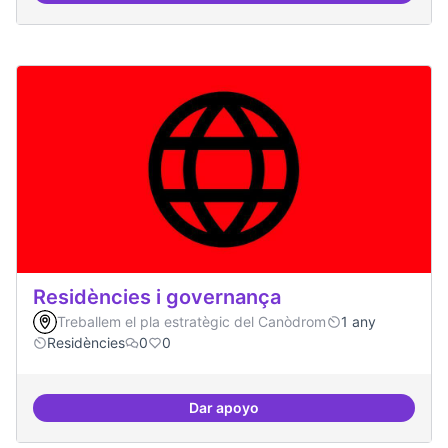
Residències i governança
Treballem el pla estratègic del Canòdrom
1 any
Residències
0
0
Dar apoyo
Residències i governança