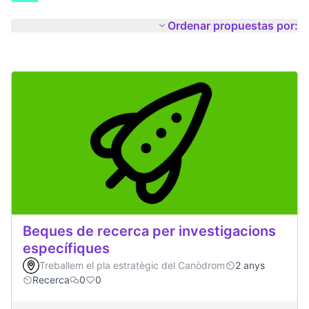
Ordenar propuestas por:
Beques de recerca per investigacions
específiques
Treballem el pla estratègic del Canòdrom
2 anys
Recerca
0
0