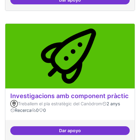
Xarxa internacional d'ateneus -
Investigacions amb component pràctic
Treballem el pla estratègic del Canòdrom
2 anys
Recerca
0
0
Dar apoyo
Investigacions amb component p