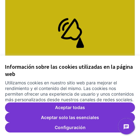
Información sobre las cookies utilizadas en la página
Antenes Ateneu a altres punts de la
web
ciutat
Utilizamos cookies en nuestro sitio web para mejorar el
Treballem el pla estratègic del Canòdrom
5 anys
rendimiento y el contenido del mismo. Las cookies nos
Intangibles
0
0
permiten ofrecer una experiencia de usuario y unos contenidos
más personalizados desde nuestros canales de redes sociales.
Aceptar todas
Dar apoyo
Antenes Ateneu a altres punts de 
Aceptar solo las esenciales
Configuración