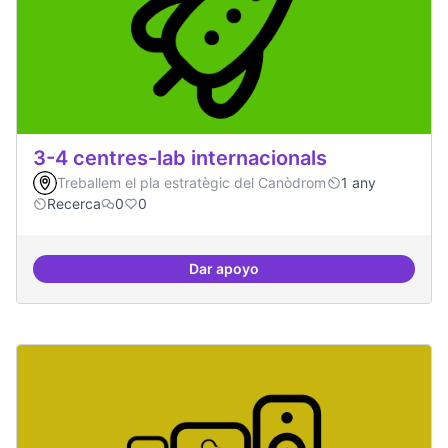
3-4 centres-lab internacionals
Treballem el pla estratègic del Canòdrom
1 any
Recerca
0
0
Dar apoyo
3-4 centres-lab internacionals