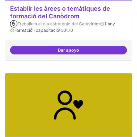
Establir les àrees o temàtiques de
formació del Canòdrom
Treballem el pla estratègic del Canòdrom
1 any
Formació i capacitació
0
0
Dar apoyo
Establir les àrees o temàtiques 