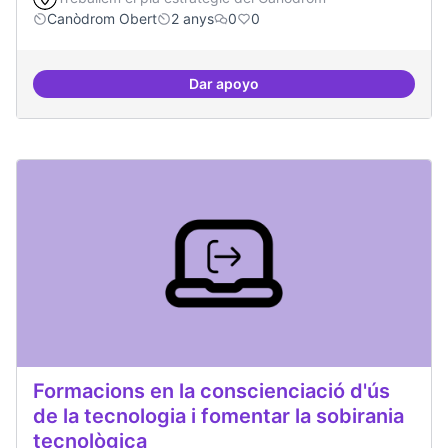
Canòdrom Obert
2 anys
0
0
Dar apoyo
Festivals anuals de referència
Formacions en la conscienciació d'ús
de la tecnologia i fomentar la sobirania
tecnològica