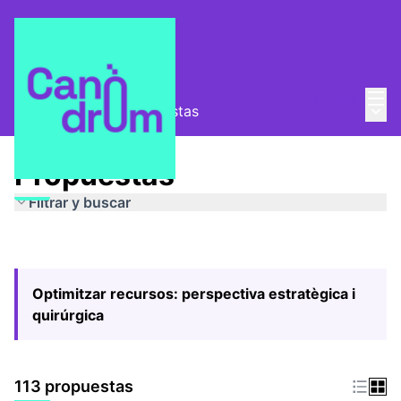
Menú
Entra
Menú 
Pla Estratègic
/
Propuestas
Propuestas
Filtrar y buscar
Optimitzar recursos: perspectiva estratègica i
quirúrgica
113 propuestas