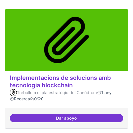
Implementacions de solucions amb
tecnologia blockchain
Treballem el pla estratègic del Canòdrom
1 any
Recerca
0
0
Dar apoyo
Implementacions de solucions a