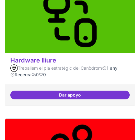
Hardware lliure
Treballem el pla estratègic del Canòdrom
1 any
Recerca
0
0
Dar apoyo
Hardware lliure