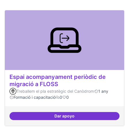
Espai acompanyament periòdic de
migració a FLOSS
Treballem el pla estratègic del Canòdrom
1 any
Formació i capacitació
0
0
Dar apoyo
Espai acompanyament periòdic d