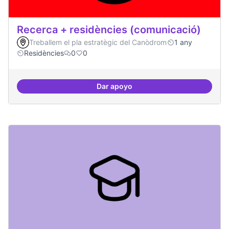
Recerca + residències (comunicació)
Treballem el pla estratègic del Canòdrom
1 any
Residències
0
0
Dar apoyo
Recerca + residències (comunica