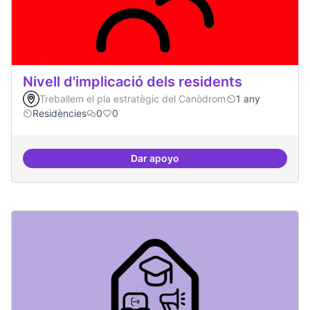
Nivell d'implicació dels residents
Treballem el pla estratègic del Canòdrom
1 any
Residències
0
0
Dar apoyo
Nivell d'implicació dels residents