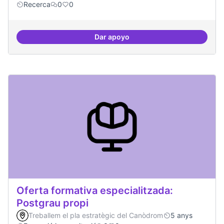
Recerca
0
0
Dar apoyo
Pilot guifinet nivell ciutat
Oferta formativa especialitzada:
Postgrau propi
Treballem el pla estratègic del Canòdrom
5 anys