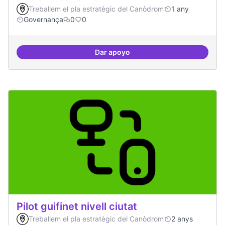
Treballem el pla estratègic del Canòdrom
1 any
Governança
0
0
Dar apoyo
decidim.canodrom
Pilot guifinet nivell ciutat
Treballem el pla estratègic del Canòdrom
2 anys