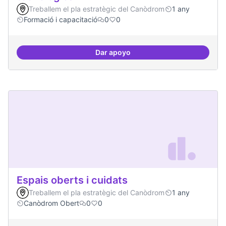
Treballem el pla estratègic del Canòdrom
1 any
Formació i capacitació
0
0
Dar apoyo
Formacions en la conscienciació d
Espais oberts i cuidats
Treballem el pla estratègic del Canòdrom
1 any
Canòdrom Obert
0
0