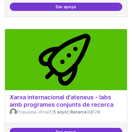
Dar apoyo
Beques de recerca per investiga
Xarxa internacional d'ateneus - labs
amb programes conjunts de recerca
Propuesta oficial
5 anys
Recerca
0
0
Dar apoyo