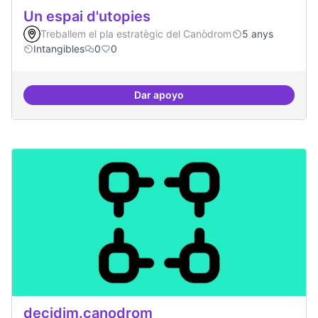
Un espai d'utopies
Treballem el pla estratègic del Canòdrom
5 anys
Intangibles
0
0
Dar apoyo
Un espai d'utopies
decidim.canodrom