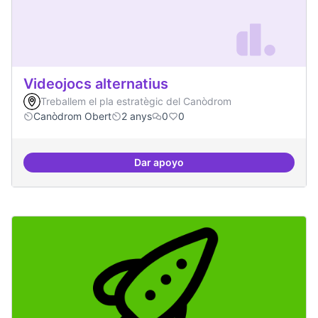
Videojocs alternatius
Treballem el pla estratègic del Canòdrom
Canòdrom Obert
2 anys
0
0
Dar apoyo
Videojocs alternatius