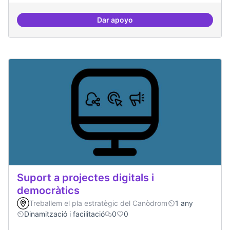
Dar apoyo
Incubadora d'ILPs
Suport a projectes digitals i
democràtics
Treballem el pla estratègic del Canòdrom
1 any
Dinamització i facilitació
0
0