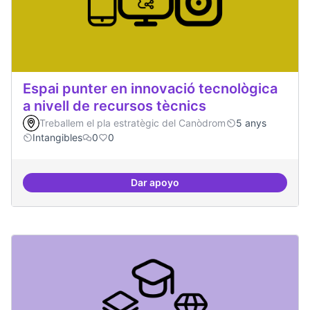
Espai punter en innovació tecnològica
a nivell de recursos tècnics
Treballem el pla estratègic del Canòdrom
5 anys
Intangibles
0
0
Dar apoyo
Espai punter en innovació tecnolò