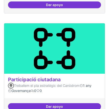
Dar apoyo
Espais oberts i cuidats
Participació ciutadana
Treballem el pla estratègic del Canòdrom
1 any
Governança
0
0
Dar apoyo
Participació ciutadana