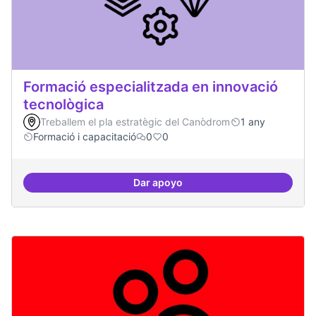
Formació especialitzada en innovació
tecnològica
Treballem el pla estratègic del Canòdrom
1 any
Formació i capacitació
0
0
Dar apoyo
Formació especialitzada en inno