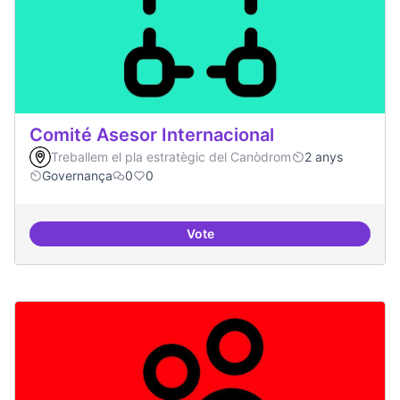
Comité Asesor Internacional
Treballem el pla estratègic del Canòdrom
2 anys
Governança
0
0
Vote
Comité Asesor Internacional