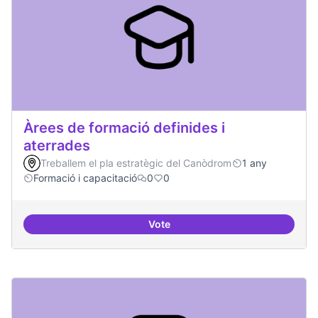
Àrees de formació definides i
aterrades
Treballem el pla estratègic del Canòdrom
1 any
Formació i capacitació
0
0
Vote
Àrees de formació definides i at