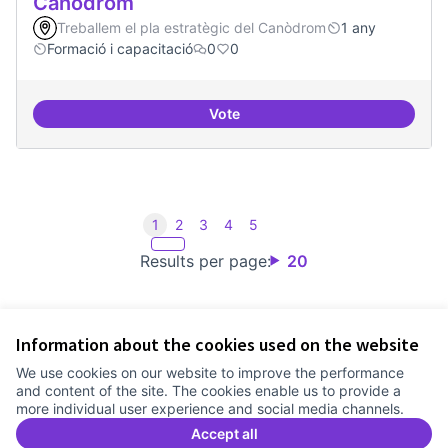
Canòdrom
Treballem el pla estratègic del Canòdrom
1 any
Formació i capacitació
0
0
Vote
Consolidar oferta antena Ciber
1
2
3
4
5
Results per page:
20
Information about the cookies used on the website
Terms of Service
We use cookies on our website to improve the performance
Cookie settings
and content of the site. The cookies enable us to provide a
Comunitat Canòdrom at Facebook
(External link)
Comunitat Canòdrom at Instagram
(External link)
Comunitat Canòdrom at YouTube
(External link)
English
more individual user experience and social media channels.
Triar la llengua
Elegir el idioma
Choose language
Accept all