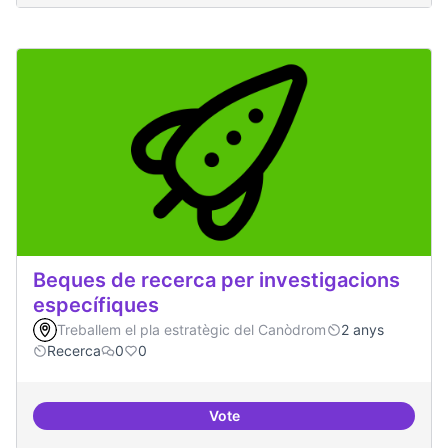
Beques de recerca per investigacions
específiques
Treballem el pla estratègic del Canòdrom
2 anys
Recerca
0
0
Vote
Beques de recerca per investiga