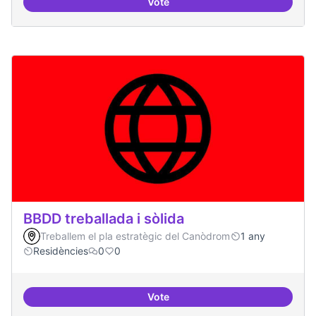
Vote
Bar obert, que sigui punt de trob
BBDD treballada i sòlida
Treballem el pla estratègic del Canòdrom
1 any
Residències
0
0
Vote
BBDD treballada i sòlida