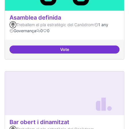
Asamblea definida
Treballem el pla estratègic del Canòdrom
1 any
Governança
0
0
Vote
Asamblea definida
Bar obert i dinamitzat