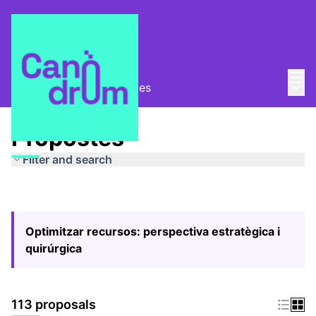
Mai
Log in
Main
Pla Estratègic
/
Propostes
Propostes
Filter and search
Optimitzar recursos: perspectiva estratègica i
quirúrgica
113 proposals