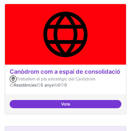
Canòdrom com a espai de consolidació
Treballem el pla estratègic del Canòdrom
Residències
5 anys
0
0
Vote
Canòdrom com a espai de consol