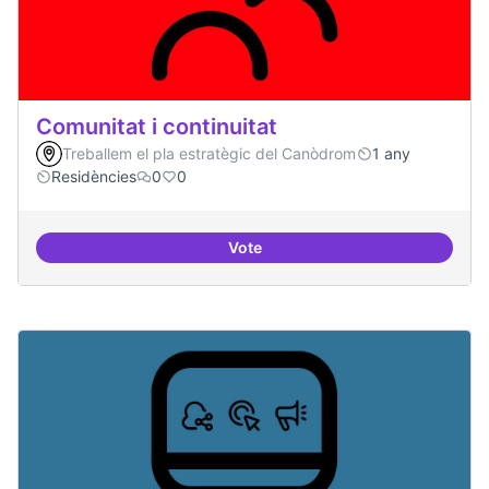
Comunitat i continuitat
Treballem el pla estratègic del Canòdrom
1 any
Residències
0
0
Vote
Comunitat i continuitat