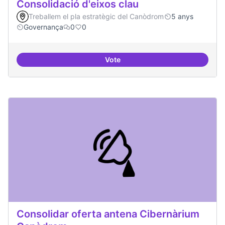
Consolidació d'eixos clau
Treballem el pla estratègic del Canòdrom
5 anys
Governança
0
0
Vote
Consolidació d'eixos clau
Consolidar oferta antena Cibernàrium