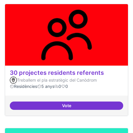
30 projectes residents referents
Treballem el pla estratègic del Canòdrom
Residències
5 anys
0
0
Vote
30 projectes residents referents