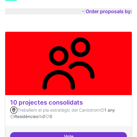
Order proposals by:
10 projectes consolidats
Treballem el pla estratègic del Canòdrom
1 any
Residències
0
0
Vote