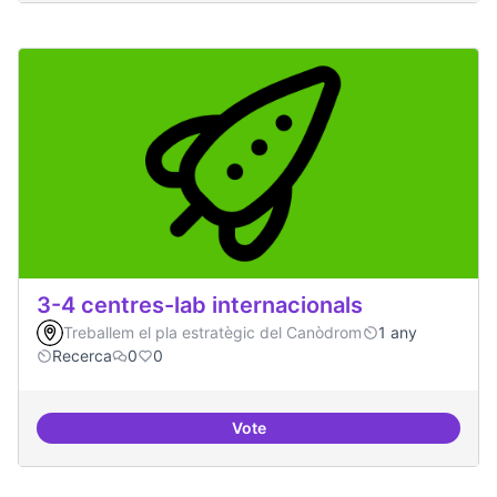
3-4 centres-lab internacionals
Treballem el pla estratègic del Canòdrom
1 any
Recerca
0
0
Vote
3-4 centres-lab internacionals