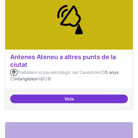
Antenes Ateneu a altres punts de la
ciutat
Treballem el pla estratègic del Canòdrom
5 anys
Intangibles
0
0
Vote
Antenes Ateneu a altres punts de 