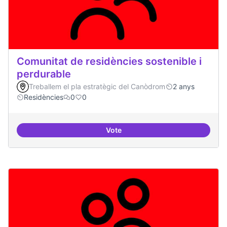
Comunitat de residències sostenible i
perdurable
Treballem el pla estratègic del Canòdrom
2 anys
Residències
0
0
Vote
Comunitat de r