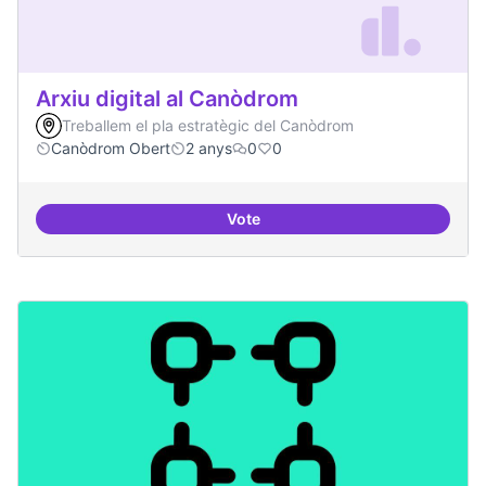
Arxiu digital al Canòdrom
Treballem el pla estratègic del Canòdrom
Canòdrom Obert
2 anys
0
0
Vote
Arxiu digital al Canòdrom