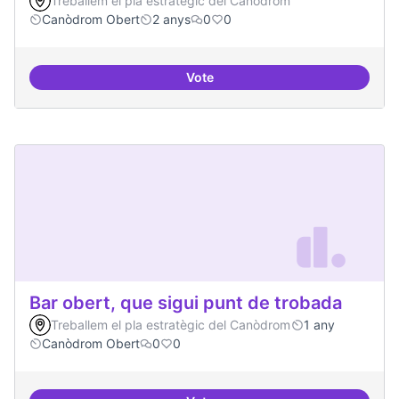
Treballem el pla estratègic del Canòdrom
Canòdrom Obert
2 anys
0
0
Vote
Bar obert i dinamitzat
Bar obert, que sigui punt de trobada
Treballem el pla estratègic del Canòdrom
1 any
Canòdrom Obert
0
0