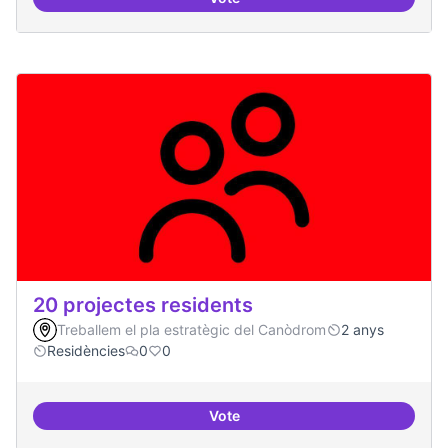
10 projectes consolidats
20 projectes residents
Treballem el pla estratègic del Canòdrom
2 anys
Residències
0
0
Vote
20 projectes residents