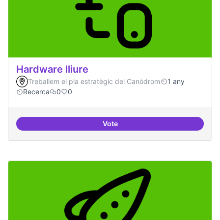
Hardware lliure
Treballem el pla estratègic del Canòdrom
1 any
Recerca
0
0
Vote
Hardware lliure