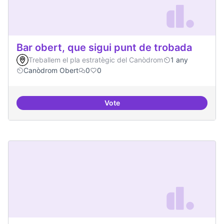
Bar obert, que sigui punt de trobada
Treballem el pla estratègic del Canòdrom
1 any
Canòdrom Obert
0
0
Vote
Bar obert, que sigui punt de trob