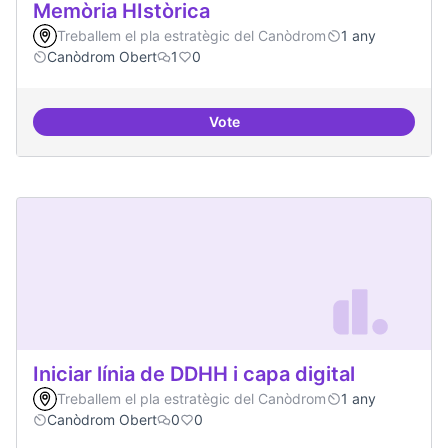
Memòria HIstòrica
Treballem el pla estratègic del Canòdrom
1 any
Canòdrom Obert
1
0
Vote
Memòria HIstòrica
Iniciar línia de DDHH i capa digital
Treballem el pla estratègic del Canòdrom
1 any
Canòdrom Obert
0
0