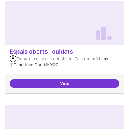
Espais oberts i cuidats
Treballem el pla estratègic del Canòdrom
1 any
Canòdrom Obert
0
0
Vote
Espais oberts i cuidats