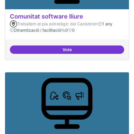
Comunitat software lliure
Treballem el pla estratègic del Canòdrom
1 any
Dinamització i facilitació
0
0
Vote
Comunitat software lliure