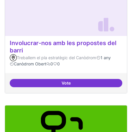
Involucrar-nos amb les propostes del
barri
Treballem el pla estratègic del Canòdrom
1 any
Canòdrom Obert
0
0
Vote
Involucrar-nos amb les propostes