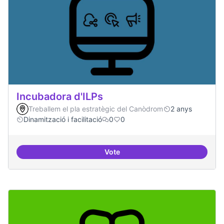
Incubadora d'ILPs
Treballem el pla estratègic del Canòdrom
2 anys
Dinamització i facilitació
0
0
Vote
Incubadora d'ILPs