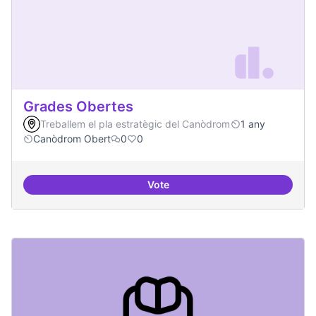
Grades Obertes
Treballem el pla estratègic del Canòdrom
1 any
Canòdrom Obert
0
0
Vote
Grades Obertes