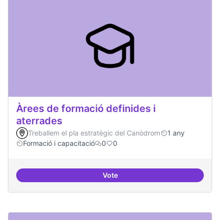
Àrees de formació definides i
aterrades
Treballem el pla estratègic del Canòdrom
1 any
Formació i capacitació
0
0
Vote
Àrees de formació definides i at