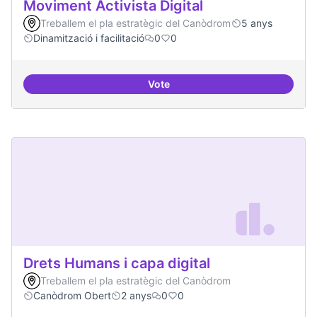
Moviment Activista Digital
Treballem el pla estratègic del Canòdrom
5 anys
Dinamització i facilitació
0
0
Vote
Moviment Activista Digital
Drets Humans i capa digital
Treballem el pla estratègic del Canòdrom
Canòdrom Obert
2 anys
0
0