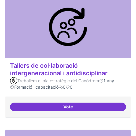
Tallers de col·laboració
intergeneracional i antidisciplinar
Treballem el pla estratègic del Canòdrom
1 any
Formació i capacitació
0
0
Vote
Tallers de col·laboració intergene