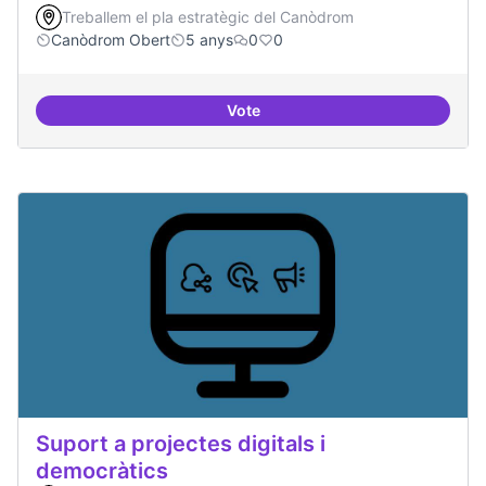
Treballem el pla estratègic del Canòdrom
Canòdrom Obert
5 anys
0
0
Vote
Treball en xarxa amb projectes i
Suport a projectes digitals i
democràtics