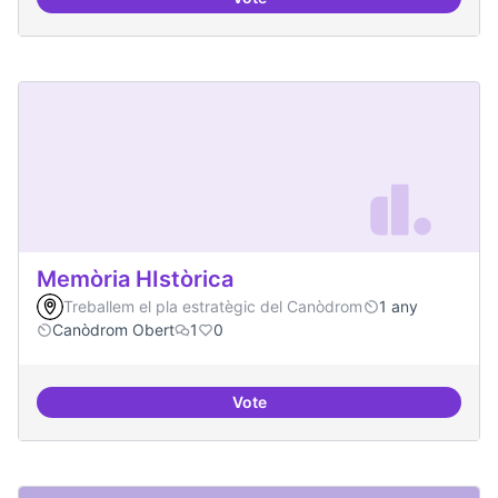
Artistes i programari lliure
Memòria HIstòrica
Treballem el pla estratègic del Canòdrom
1 any
Canòdrom Obert
1
0
Vote
Memòria HIstòrica