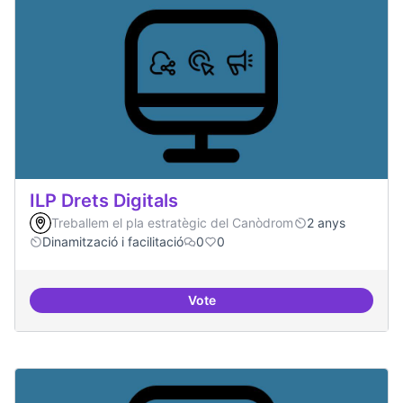
ILP Drets Digitals
Treballem el pla estratègic del Canòdrom
2 anys
Dinamització i facilitació
0
0
Vote
ILP Drets Digitals