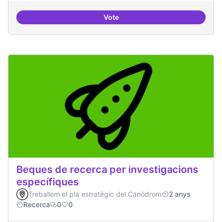
Vote
Drets Humans i capa digital
Beques de recerca per investigacions
específiques
Treballem el pla estratègic del Canòdrom
2 anys
Recerca
0
0