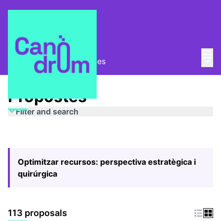
Mai
Log in
Main
Pla Estratègic
/
Propostes
Propostes
Filter and search
Optimitzar recursos: perspectiva estratègica i
quirúrgica
113 proposals