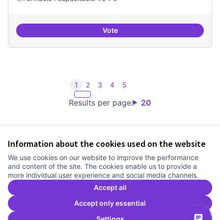
Vote
Consolidar oferta antena Ciber
1
2
3
4
5
Results per page:
20
Information about the cookies used on the website
Terms of Service
We use cookies on our website to improve the performance
Cookie settings
and content of the site. The cookies enable us to provide a
Comunitat Canòdrom at Facebook
(External link)
Comunitat Canòdrom at Instagram
(External link)
Comunitat Canòdrom at YouTube
(External link)
English
more individual user experience and social media channels.
Triar la llengua
Elegir el idioma
Choose language
Accept all
Accept only essential
Settings
C
(E