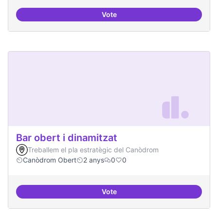
Vote
Beques de recerca per investiga
Bar obert i dinamitzat
Treballem el pla estratègic del Canòdrom
Canòdrom Obert
2 anys
0
0
Vote
Bar obert i dinamitzat