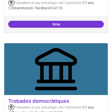
Treballem el pla estratègic del Canòdrom
1 any
Dinamització i facilitació
0
0
Vote
Suport a projectes digitals i dem
Trobades democràtiques
Treballem el pla estratègic del Canòdrom
1 any