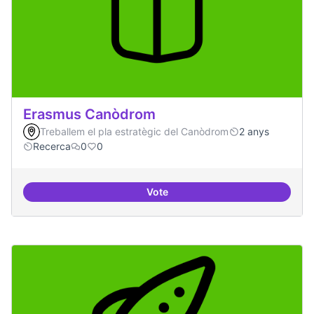
Erasmus Canòdrom
Treballem el pla estratègic del Canòdrom
2 anys
Recerca
0
0
Vote
Erasmus Canòdrom