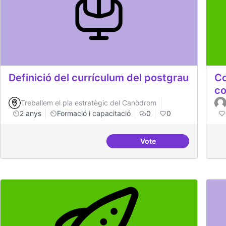
Definició del currículum del postgrau
Co
co
Treballem el pla estratègic del Canòdrom
2 anys
Formació i capacitació
0
0
Vote
Definició del currícul