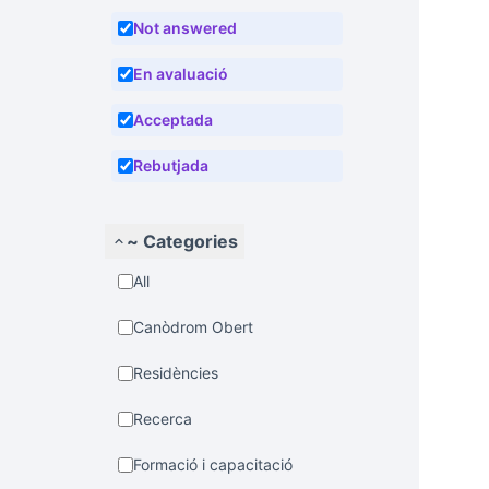
Not answered
En avaluació
Acceptada
Rebutjada
~ Categories
All
Canòdrom Obert
Residències
Recerca
Formació i capacitació