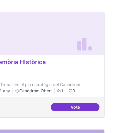
mòria HIstòrica
Treballem el pla estratègic del Canòdrom
1 any
Canòdrom Obert
1
0
Vote
iure
Memòria HIstòrica