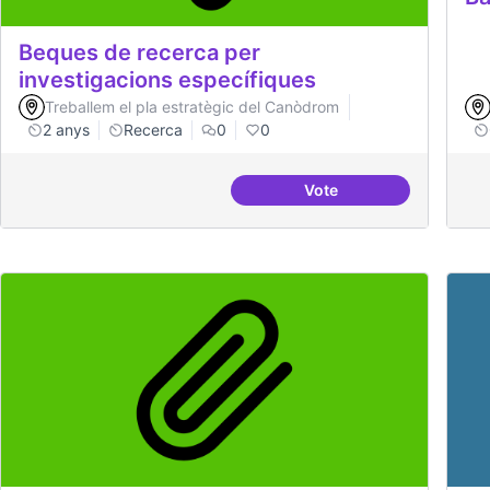
Beques de recerca per
investigacions específiques
Treballem el pla estratègic del Canòdrom
2 anys
Recerca
0
0
Vote
Beques de recerca per 