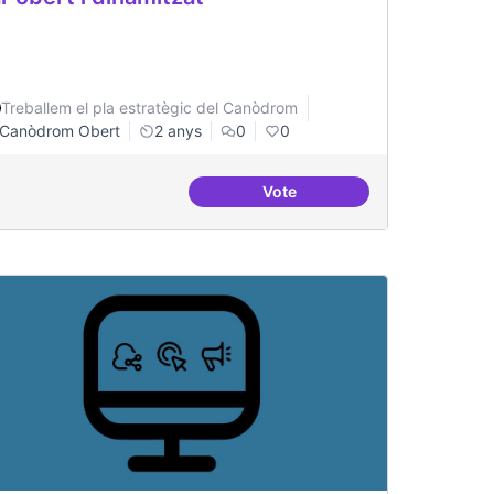
Treballem el pla estratègic del Canòdrom
Canòdrom Obert
2 anys
0
0
Vote
investigacions específiques
Bar obert i dinamitzat