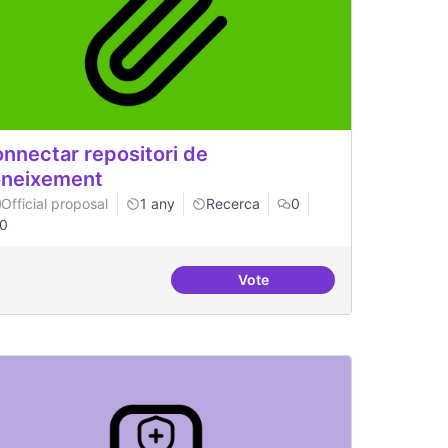
nnectar repositori de
neixement
Official proposal
1 any
Recerca
0
0
Vote
um del postgrau
Connectar repositori de co