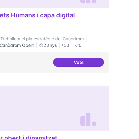
ets Humans i capa digital
Treballem el pla estratègic del Canòdrom
Canòdrom Obert
2 anys
0
0
Vote
ital
Drets Humans i capa digital
r obert i dinamitzat