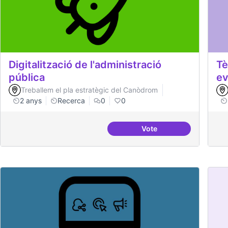
Digitalització de l'administració
Tè
pública
ev
Treballem el pla estratègic del Canòdrom
2 anys
Recerca
0
0
Vote
Digitalització de l'adm