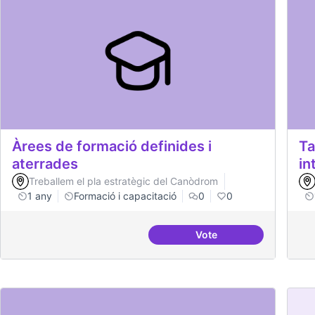
Àrees de formació definides i
Ta
aterrades
in
Treballem el pla estratègic del Canòdrom
1 any
Formació i capacitació
0
0
Vote
Àrees de formació defi