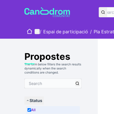
Home
Main menu
/
Espai de participació
/
Pla Estra
Propostes
The form below filters the search results
dynamically when the search
conditions are changed.
Status
All