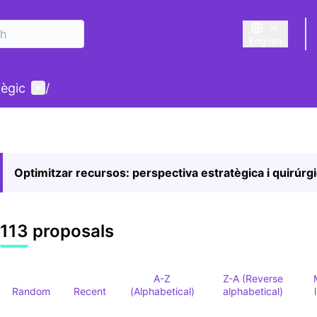
English
Triar la llengu
User menu
tègic
/
Optimitzar recursos: perspectiva estratègica i quirúrg
113 proposals
A-Z
Z-A (Reverse
Random
Recent
(Alphabetical)
alphabetical)