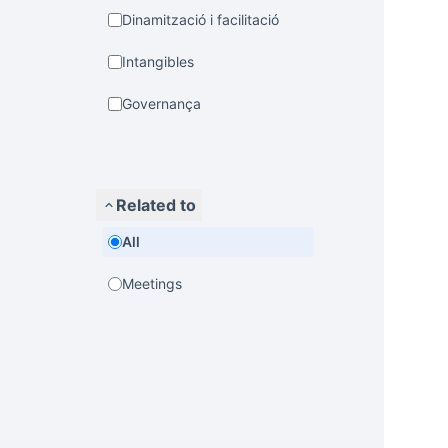
Dinamització i facilitació
Intangibles
Governança
Related to
All
Meetings