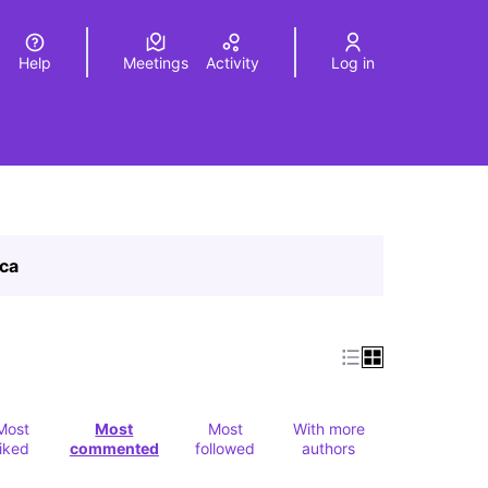
Help
Meetings
Activity
Log in
a
Elegir el idioma
Choose language
ica
Most
Most
Most
With more
liked
commented
followed
authors