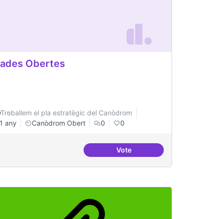
ades Obertes
Treballem el pla estratègic del Canòdrom
1 any
Canòdrom Obert
0
0
Vote
re Jussana per fer formacions
Grades Obertes