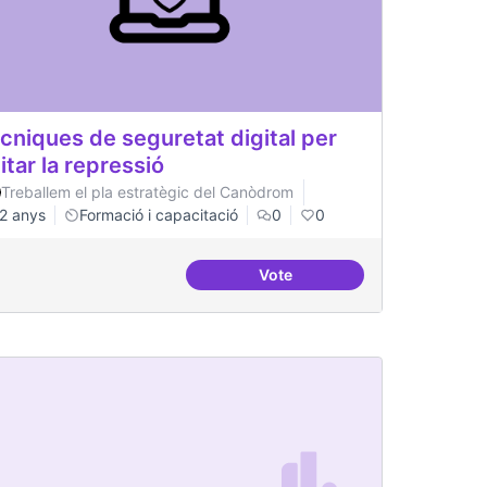
cniques de seguretat digital per
itar la repressió
Treballem el pla estratègic del Canòdrom
2 anys
Formació i capacitació
0
0
Vote
inistració pública
Tècniques de seguretat digita