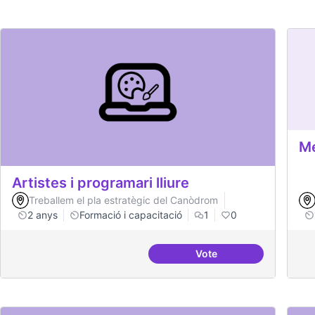
Me
Artistes i programari lliure
Treballem el pla estratègic del Canòdrom
2 anys
Formació i capacitació
1
0
Vote
Artistes i programari ll