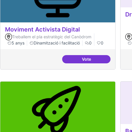
Dr
Moviment Activista Digital
Treballem el pla estratègic del Canòdrom
5 anys
Dinamització i facilitació
0
0
Vote
Moviment Activista Dig
Ba