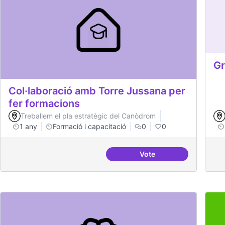
Gr
Col·laboració amb Torre Jussana per
fer formacions
Treballem el pla estratègic del Canòdrom
1 any
Formació i capacitació
0
0
Vote
Col·laboració amb Tor