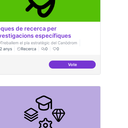
ques de recerca per
vestigacions específiques
Treballem el pla estratègic del Canòdrom
2 anys
Recerca
0
0
Vote
Popular
Beques de recerca per inves