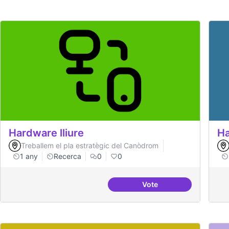
Hardware lliure
Ha
Treballem el pla estratègic del Canòdrom
1 any
Recerca
0
0
Vote
Hardware lliure