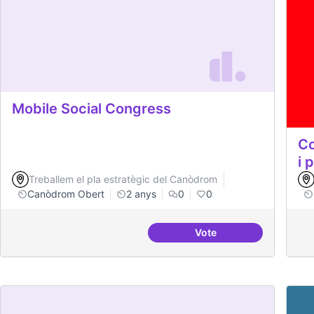
Mobile Social Congress
Co
i 
Treballem el pla estratègic del Canòdrom
Canòdrom Obert
2 anys
0
0
Vote
Mobile Social Congres