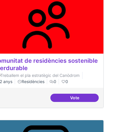
munitat de residències sostenible
perdurable
Treballem el pla estratègic del Canòdrom
2 anys
Residències
0
0
Vote
s
Comun