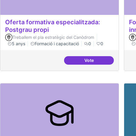
Oferta formativa especialitzada:
Fo
Postgrau propi
in
Treballem el pla estratègic del Canòdrom
5 anys
Formació i capacitació
0
0
Vote
Oferta formativa espec