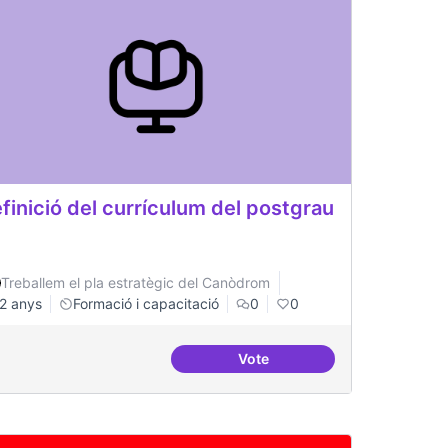
finició del currículum del postgrau
Treballem el pla estratègic del Canòdrom
2 anys
Formació i capacitació
0
0
Vote
ció tecnològica a nivell de recursos tècnics
Definició del currículum del