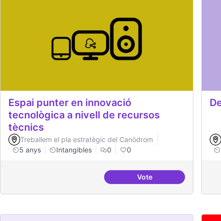
Espai punter en innovació
De
tecnològica a nivell de recursos
tècnics
Treballem el pla estratègic del Canòdrom
5 anys
Intangibles
0
0
Vote
Espai punter en innova