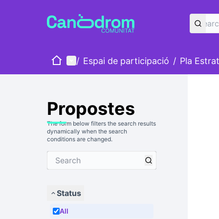
Home
Main menu
/
Espai de participació
/
Pla Estra
Propostes
The form below filters the search results
dynamically when the search
conditions are changed.
Status
All