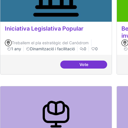
Iniciativa Legislativa Popular
Be
in
Treballem el pla estratègic del Canòdrom
1 any
Dinamització i facilitació
0
0
Vote
Iniciativa Legislativa 