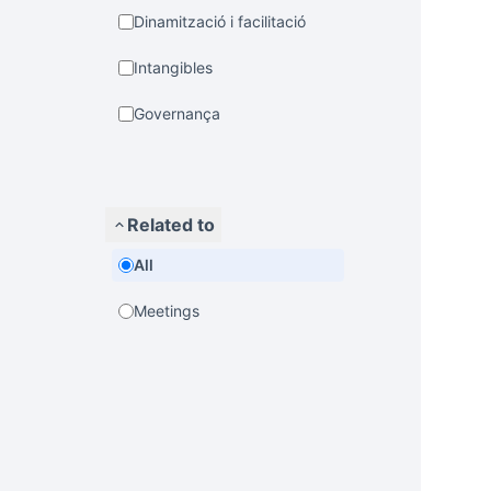
Dinamització i facilitació
Intangibles
Governança
Related to
All
Meetings