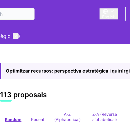
English
Triar la llengu
User menu
tègic
/
Optimitzar recursos: perspectiva estratègica i quirúrg
113 proposals
A-Z
Z-A (Reverse
Random
Recent
(Alphabetical)
alphabetical)