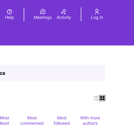
Help
Meetings
Activity
Log in
a
Elegir el idioma
Choose language
ica
Most
Most
Most
With more
liked
commented
followed
authors