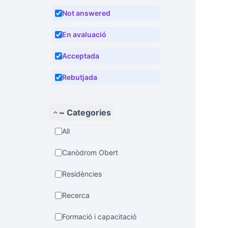
Not answered
En avaluació
Acceptada
Rebutjada
~ Categories
All
Canòdrom Obert
Residències
Recerca
Formació i capacitació