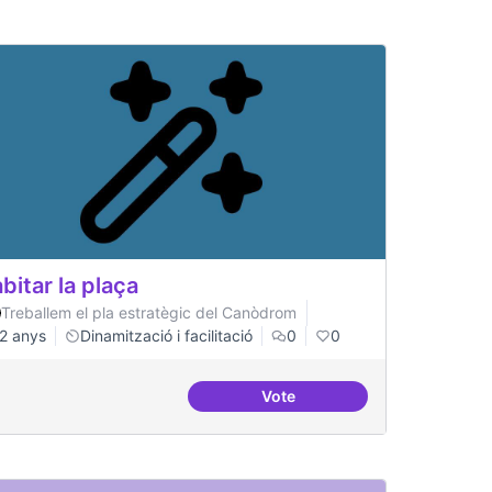
bitar la plaça
Treballem el pla estratègic del Canòdrom
2 anys
Dinamització i facilitació
0
0
Vote
Habitar la plaça