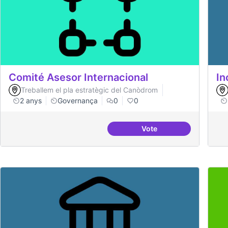
Comité Asesor Internacional
In
Treballem el pla estratègic del Canòdrom
2 anys
Governança
0
0
Vote
Comité Asesor Interna