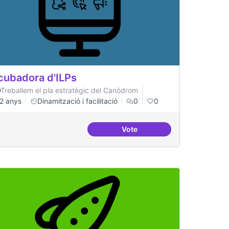
cubadora d'ILPs
Treballem el pla estratègic del Canòdrom
2 anys
Dinamització i facilitació
0
0
Vote
cional
Incubadora d'ILPs