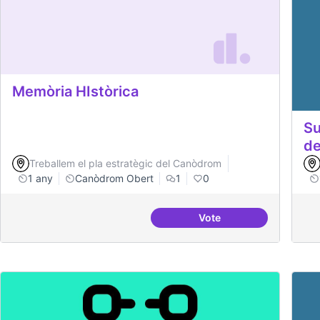
Memòria HIstòrica
Su
de
Treballem el pla estratègic del Canòdrom
1 any
Canòdrom Obert
1
0
Vote
Memòria HIstòrica