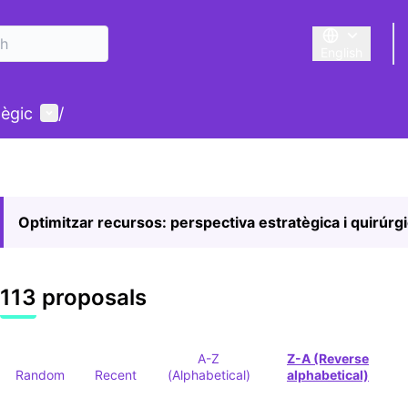
English
Triar la llengu
User menu
tègic
/
Optimitzar recursos: perspectiva estratègica i quirúrg
113 proposals
A-Z
Z-A (Reverse
Random
Recent
(Alphabetical)
alphabetical)