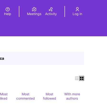
Help
Meetings
Activity
Log in
a
Elegir el idioma
Choose language
ica
Most
Most
Most
With more
liked
commented
followed
authors