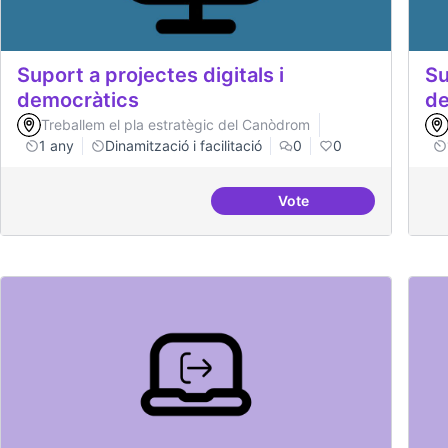
Suport a projectes digitals i
Su
democràtics
de
Treballem el pla estratègic del Canòdrom
1 any
Dinamització i facilitació
0
0
Vote
Suport a projectes digi