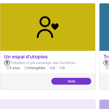
Un espai d'utopies
Tr
Treballem el pla estratègic del Canòdrom
5 anys
Intangibles
0
0
Vote
Un espai d'utopies