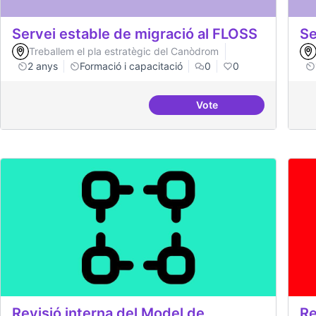
Servei estable de migració al FLOSS
Se
Treballem el pla estratègic del Canòdrom
2 anys
Formació i capacitació
0
0
Vote
Servei estable de migr
Revisió interna del Model de
Re