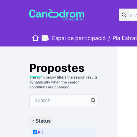
Home
Main menu
/
Espai de participació
/
Pla Estra
Propostes
The form below filters the search results
dynamically when the search
conditions are changed.
Status
All