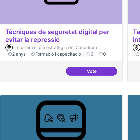
Tècniques de seguretat digital per
Ta
evitar la repressió
in
Treballem el pla estratègic del Canòdrom
2 anys
Formació i capacitació
0
0
Vote
Tècniques de seguretat 