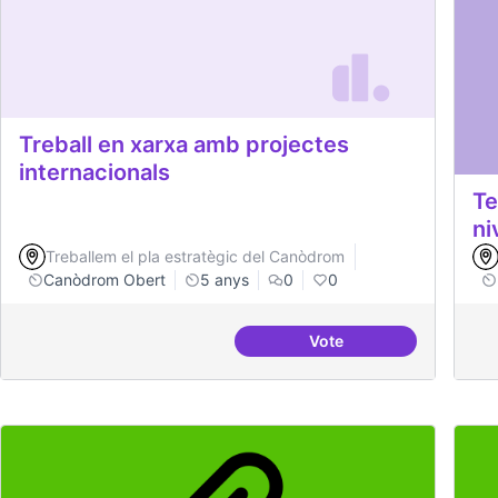
Treball en xarxa amb projectes
internacionals
Te
ni
Treballem el pla estratègic del Canòdrom
Canòdrom Obert
5 anys
0
0
Vote
Treball en xarxa amb p