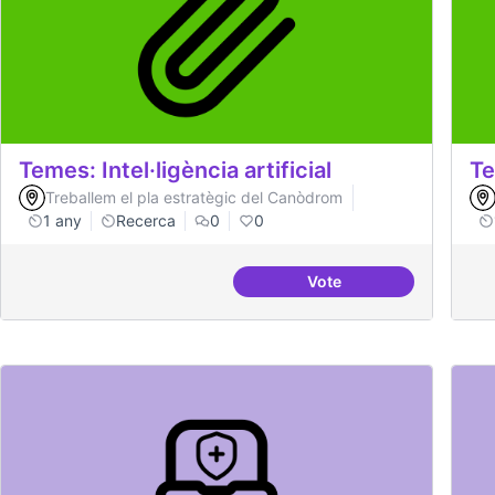
Temes: Intel·ligència artificial
Te
Treballem el pla estratègic del Canòdrom
1 any
Recerca
0
0
Vote
Temes: Intel·ligència art