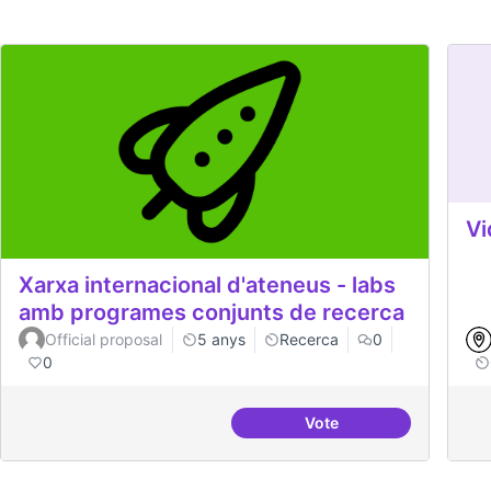
Vi
Xarxa internacional d'ateneus - labs
amb programes conjunts de recerca
Official proposal
5 anys
Recerca
0
0
Vote
Xarxa internacional d'