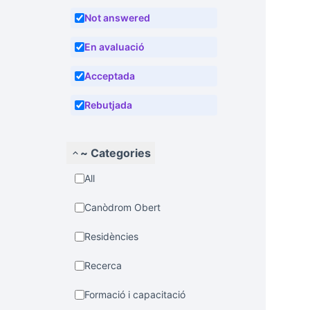
Not answered
En avaluació
Acceptada
Rebutjada
~ Categories
All
Canòdrom Obert
Residències
Recerca
Formació i capacitació