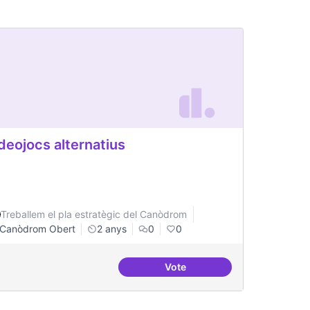
deojocs alternatius
Treballem el pla estratègic del Canòdrom
Canòdrom Obert
2 anys
0
0
Vote
ateneus - labs amb programes conjunts de recerca
Videojocs alternatius