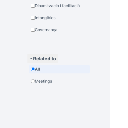
Dinamització i facilitació
Intangibles
Governança
Related to
All
Meetings