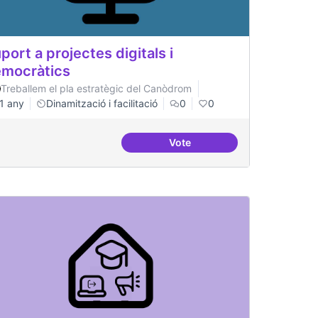
port a projectes digitals i
mocràtics
Treballem el pla estratègic del Canòdrom
1 any
Dinamització i facilitació
0
0
Vote
tals i democràtics
Suport a projectes digitals i