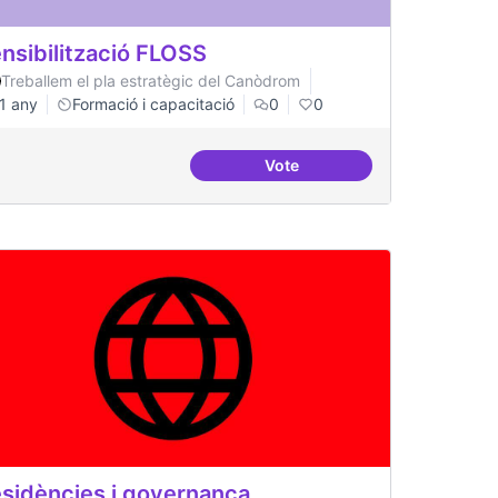
nsibilització FLOSS
Treballem el pla estratègic del Canòdrom
1 any
Formació i capacitació
0
0
Vote
ació al FLOSS
Sensibilització FLOSS
sidències i governança