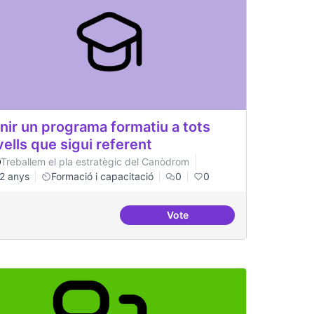
nir un programa formatiu a tots
vells que sigui referent
Treballem el pla estratègic del Canòdrom
2 anys
Formació i capacitació
0
0
Vote
rojectes internacionals
Tenir un programa formatiu a 