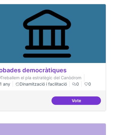
obades democràtiques
Treballem el pla estratègic del Canòdrom
1 any
Dinamització i facilitació
0
0
Vote
Trobades democràtiques