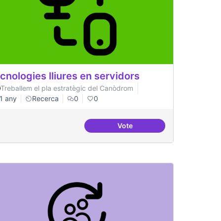
cnologies lliures en servidors
Treballem el pla estratègic del Canòdrom
1 any
Recerca
0
0
Vote
ificial
Tecnologies lliures en servi