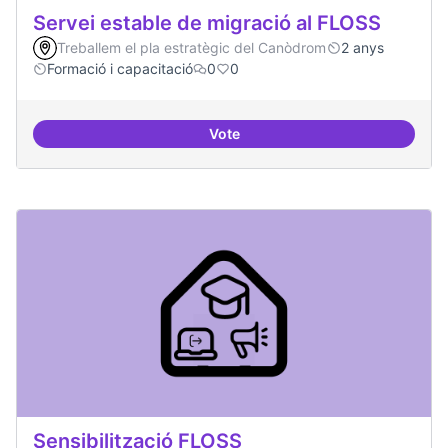
Servei estable de migració al FLOSS
Treballem el pla estratègic del Canòdrom
2 anys
Formació i capacitació
0
0
Vote
Servei estable de migració al FL
Sensibilització FLOSS