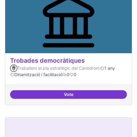
Trobades democràtiques
Treballem el pla estratègic del Canòdrom
1 any
Dinamització i facilitació
0
0
Vote
Trobades democràtiques