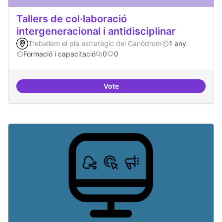
Tallers de col·laboració
intergeneracional i antidisciplinar
Treballem el pla estratègic del Canòdrom
1 any
Formació i capacitació
0
0
Vote
Tallers de col·laboració intergene