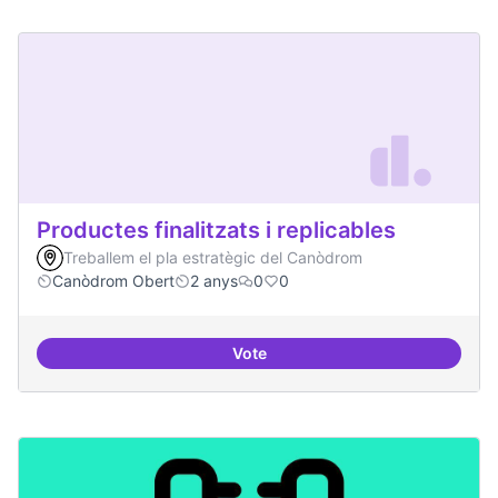
Productes finalitzats i replicables
Treballem el pla estratègic del Canòdrom
Canòdrom Obert
2 anys
0
0
Vote
Productes finalitzats i replicable