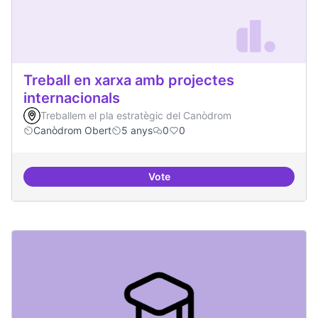
Treball en xarxa amb projectes
internacionals
Treballem el pla estratègic del Canòdrom
Canòdrom Obert
5 anys
0
0
Vote
Treball en xarxa amb projectes i