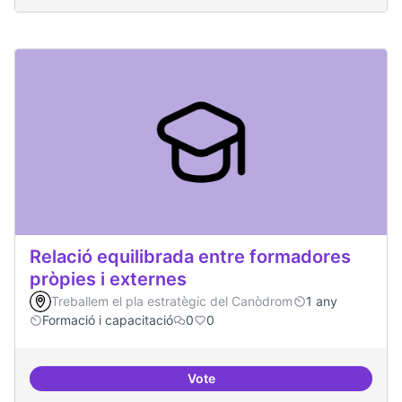
Relació equilibrada entre formadores
pròpies i externes
Treballem el pla estratègic del Canòdrom
1 any
Formació i capacitació
0
0
Vote
Relació equilibrada entre formad