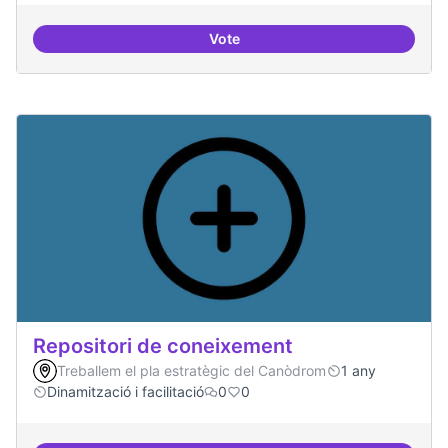
Vote
Residències d'èxit
Repositori de coneixement
Treballem el pla estratègic del Canòdrom
1 any
Dinamització i facilitació
0
0