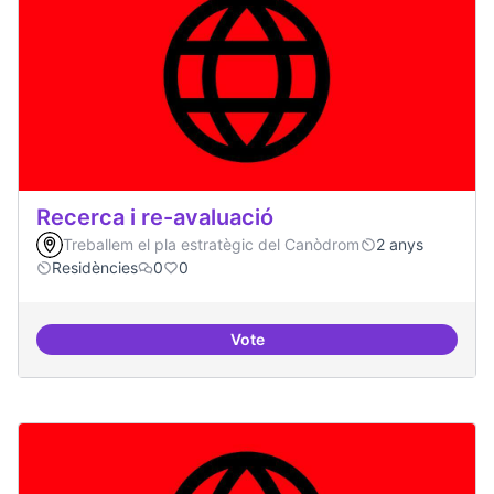
Recerca i re-avaluació
Treballem el pla estratègic del Canòdrom
2 anys
Residències
0
0
Vote
Recerca i re-avaluació