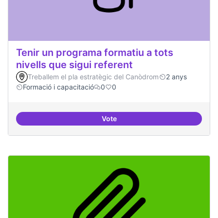
Tenir un programa formatiu a tots
nivells que sigui referent
Treballem el pla estratègic del Canòdrom
2 anys
Formació i capacitació
0
0
Vote
Tenir un programa formatiu a tots