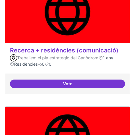
Recerca + residències (comunicació)
Treballem el pla estratègic del Canòdrom
1 any
Residències
0
0
Vote
Recerca + residències (comunica