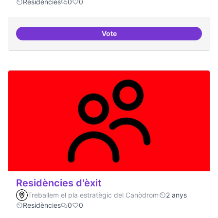
Residències
0
0
Vote
Residències i governança
Residències d'èxit
Treballem el pla estratègic del Canòdrom
2 anys
Residències
0
0