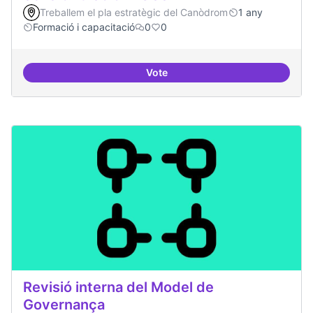
Treballem el pla estratègic del Canòdrom
1 any
Formació i capacitació
0
0
Vote
Sensibilització FLOSS
Revisió interna del Model de
Governança