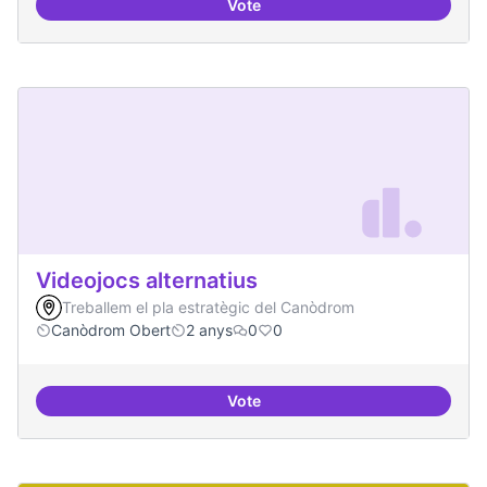
Vote
Xarxa internacional d'ateneus -
Videojocs alternatius
Treballem el pla estratègic del Canòdrom
Canòdrom Obert
2 anys
0
0
Vote
Videojocs alternatius