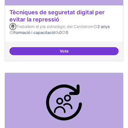
Tècniques de seguretat digital per
evitar la repressió
Treballem el pla estratègic del Canòdrom
2 anys
Formació i capacitació
0
0
Vote
Tècniques de seguretat digital per