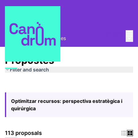
Mai
Log in
Main
Pla Estratègic
/
Propostes
Propostes
Filter and search
Optimitzar recursos: perspectiva estratègica i
quirúrgica
113 proposals