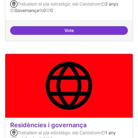
Treballem el pla estratègic del Canòdrom
2 anys
Governança
0
0
Vote
Revisió interna del Model de Go
Residències i governança
Treballem el pla estratègic del Canòdrom
1 any