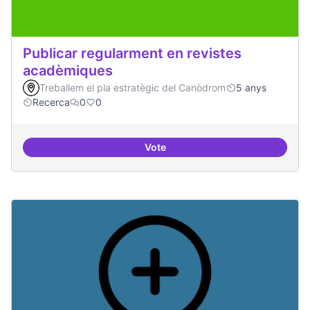
Publicar regularment en revistes
acadèmiques
Treballem el pla estratègic del Canòdrom
5 anys
Recerca
0
0
Vote
Publicar regularment en reviste