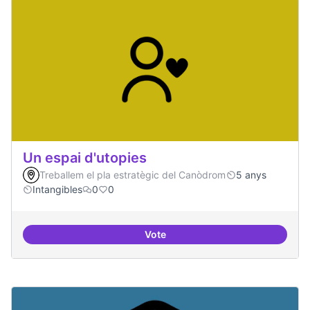
Un espai d'utopies
Treballem el pla estratègic del Canòdrom
5 anys
Intangibles
0
0
Vote
Un espai d'utopies