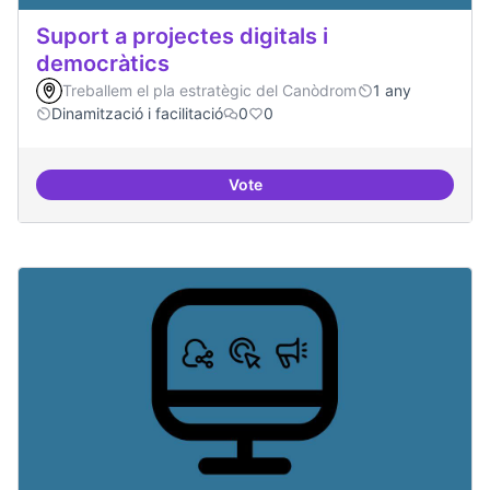
Suport a projectes digitals i
democràtics
Treballem el pla estratègic del Canòdrom
1 any
Dinamització i facilitació
0
0
Vote
Suport a projectes digitals i dem