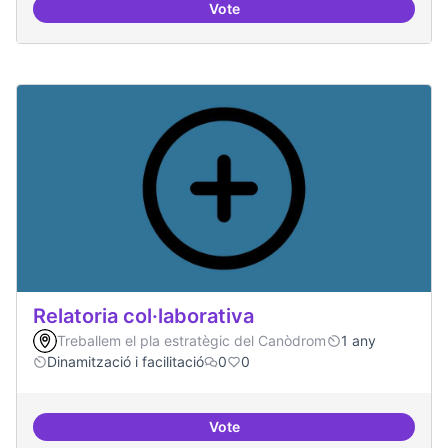
Vote
Repositori de coneixement
Relatoria col·laborativa
Treballem el pla estratègic del Canòdrom
1 any
Dinamització i facilitació
0
0
Vote
Relatoria col·laborativa