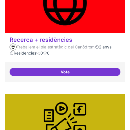
Recerca + residències
Treballem el pla estratègic del Canòdrom
2 anys
Residències
0
0
Vote
Recerca + residències