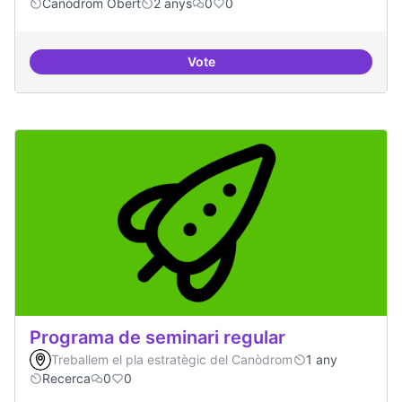
Canòdrom Obert
2 anys
0
0
Vote
Projecte Pilot - Refugi
Programa de seminari regular
Treballem el pla estratègic del Canòdrom
1 any
Recerca
0
0