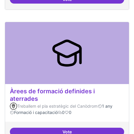
Punt de defensa de Drets Digitals
Àrees de formació definides i
aterrades
Treballem el pla estratègic del Canòdrom
1 any
Formació i capacitació
0
0
Vote