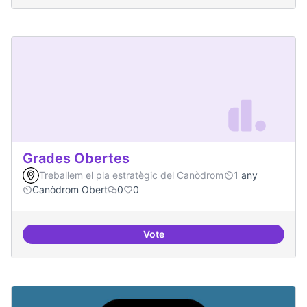
Grades Obertes
Treballem el pla estratègic del Canòdrom
1 any
Canòdrom Obert
0
0
Vote
Grades Obertes