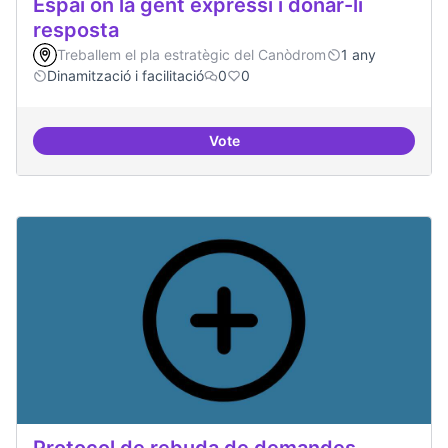
Espai on la gent expressi i donar-li
resposta
Treballem el pla estratègic del Canòdrom
1 any
Dinamització i facilitació
0
0
Vote
Espai on la gent expressi i donar