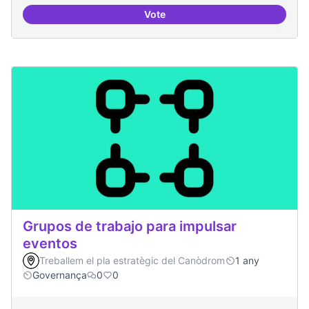
Vote
Recerca i re-avaluació
Grupos de trabajo para impulsar
eventos
Treballem el pla estratègic del Canòdrom
1 any
Governança
0
0