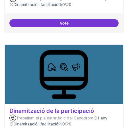
Dinamització i facilitació
0
0
Vote
Espai grades democràtiques
Dinamització de la participació
Treballem el pla estratègic del Canòdrom
1 any
Dinamització i facilitació
0
0