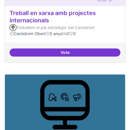
Treball en xarxa amb projectes
internacionals
Treballem el pla estratègic del Canòdrom
Canòdrom Obert
5 anys
0
0
Vote
Treball en xarxa amb projectes i