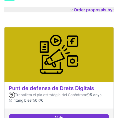
Order proposals by:
Punt de defensa de Drets Digitals
Treballem el pla estratègic del Canòdrom
5 anys
Intangibles
0
0
Vote