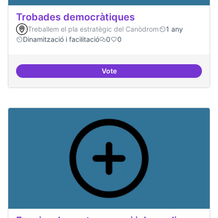
Trobades democràtiques
Treballem el pla estratègic del Canòdrom
1 any
Dinamització i facilitació
0
0
Vote
Trobades democràtiques