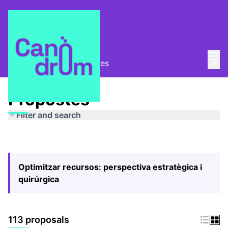
Mai
Log in
Main
Pla Estratègic
/
Propostes
Propostes
Filter and search
Optimitzar recursos: perspectiva estratègica i
quirúrgica
113 proposals