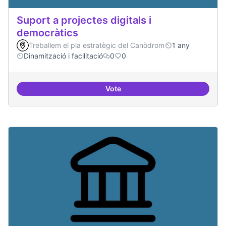
Suport a projectes digitals i
democràtics
Treballem el pla estratègic del Canòdrom
1 any
Dinamització i facilitació
0
0
Vote
Suport a projectes digitals i dem