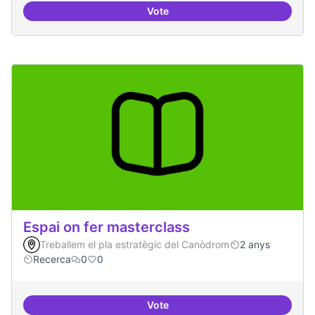
Vote
Grupos de trabajo para impulsar
Espai on fer masterclass
Treballem el pla estratègic del Canòdrom
2 anys
Recerca
0
0
Vote
Espai on fer masterclass