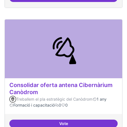
Àrees de formació definides i at
Consolidar oferta antena Cibernàrium
Canòdrom
Treballem el pla estratègic del Canòdrom
1 any
Formació i capacitació
0
0
Vote
Consolidar oferta antena Ciber