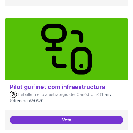
Pilot guifinet com infraestructura
Treballem el pla estratègic del Canòdrom
1 any
Recerca
0
0
Vote
Pilot guifinet com infraestructur