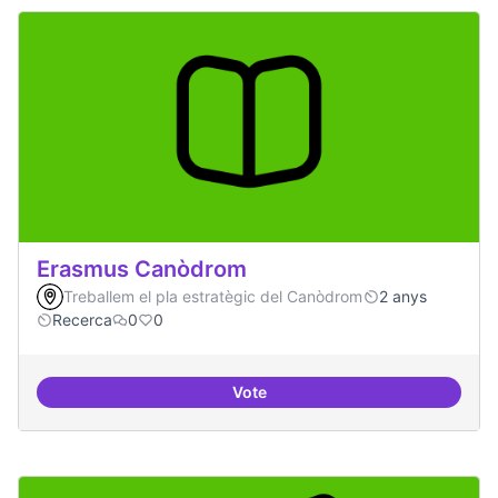
Erasmus Canòdrom
Treballem el pla estratègic del Canòdrom
2 anys
Recerca
0
0
Vote
Erasmus Canòdrom