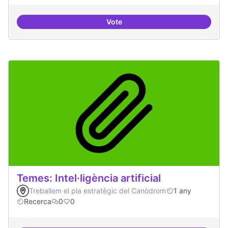
Vote
Bar obert i dinamitzat
Temes: Intel·ligència artificial
Treballem el pla estratègic del Canòdrom
1 any
Recerca
0
0