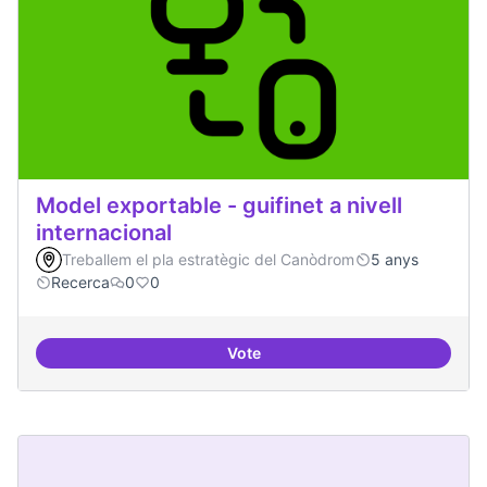
Model exportable - guifinet a nivell
internacional
Treballem el pla estratègic del Canòdrom
5 anys
Recerca
0
0
Vote
Model exportable - guifinet a nive