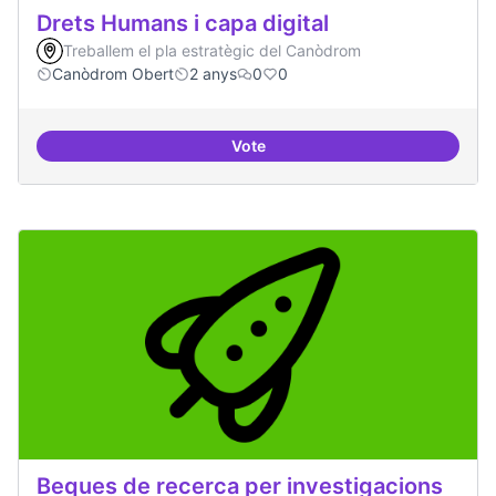
Drets Humans i capa digital
Treballem el pla estratègic del Canòdrom
Canòdrom Obert
2 anys
0
0
Vote
Drets Humans i capa digital
Beques de recerca per investigacions