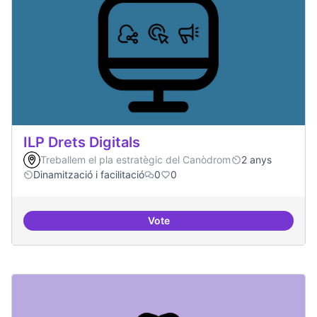
ILP Drets Digitals
Treballem el pla estratègic del Canòdrom
2 anys
Dinamització i facilitació
0
0
Vote
ILP Drets Digitals