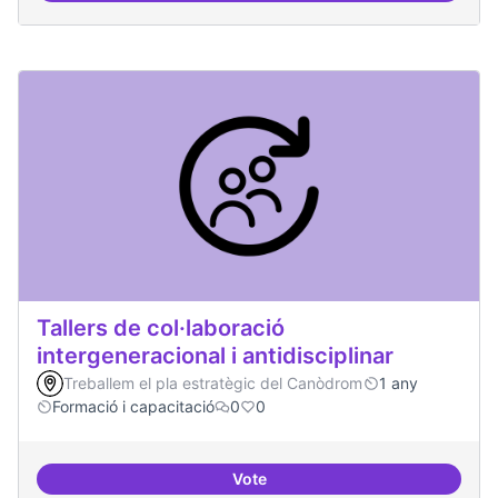
Tallers de col·laboració
intergeneracional i antidisciplinar
Treballem el pla estratègic del Canòdrom
1 any
Formació i capacitació
0
0
Vote
Tallers de col·laboració intergene