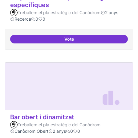
específiques
Treballem el pla estratègic del Canòdrom
2 anys
Recerca
0
0
Vote
Beques de recerca per investiga
Bar obert i dinamitzat
Treballem el pla estratègic del Canòdrom
Canòdrom Obert
2 anys
0
0