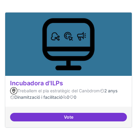
Incubadora d'ILPs
Treballem el pla estratègic del Canòdrom
2 anys
Dinamització i facilitació
0
0
Vote
Incubadora d'ILPs