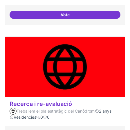
Vote
Dinamització de la participació
Recerca i re-avaluació
Treballem el pla estratègic del Canòdrom
2 anys
Residències
0
0